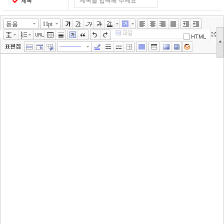
제목
돋움
11pt