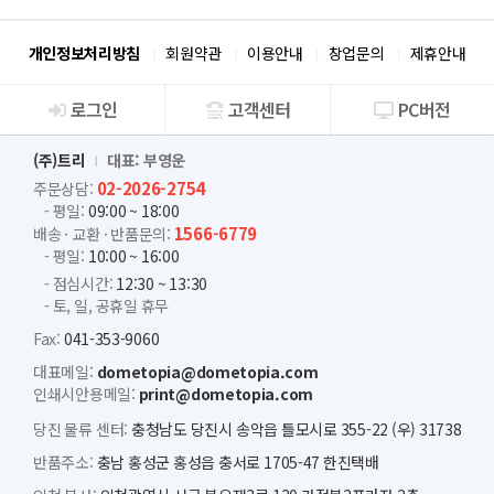
개인정보처리방침
회원약관
이용안내
창업문의
제휴안내
로그인
고객센터
PC버전
회사소개
(주)트리
대표: 부영운
02-2026-2754
주문상담:
- 평일:
09:00 ~ 18:00
1566-6779
배송 · 교환 · 반품문의:
- 평일:
10:00 ~ 16:00
- 점심시간:
12:30 ~ 13:30
- 토, 일, 공휴일 휴무
Fax:
041-353-9060
대표메일:
dometopia@dometopia.com
인쇄시안용메일:
print@dometopia.com
당진 물류 센터:
충청남도 당진시 송악읍 틀모시로 355-22 (우) 31738
반품주소:
충남 홍성군 홍성읍 충서로 1705-47 한진택배