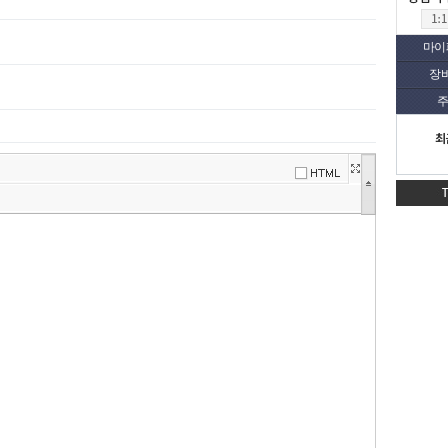
마이
장
주
최