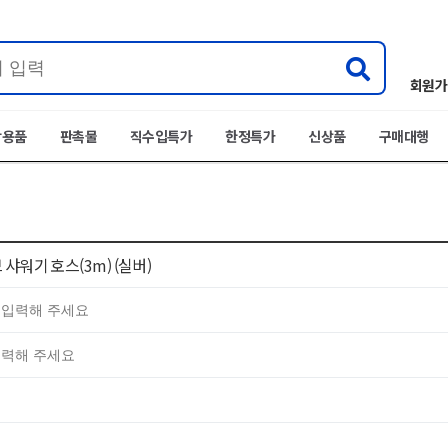
회원가
박용품
판촉물
직수입특가
한정특가
신상품
구매대행
샤워기 호스(3m) (실버)