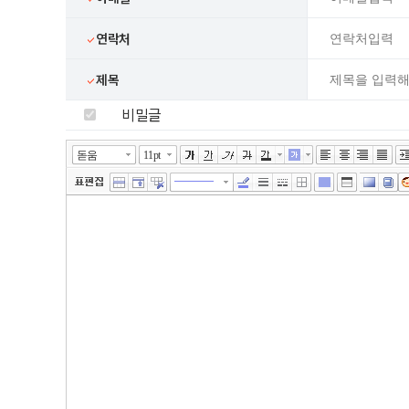
연락처
제목
비밀글
넓게쓰기
툴바 더보기
에디터
돋움
11pt