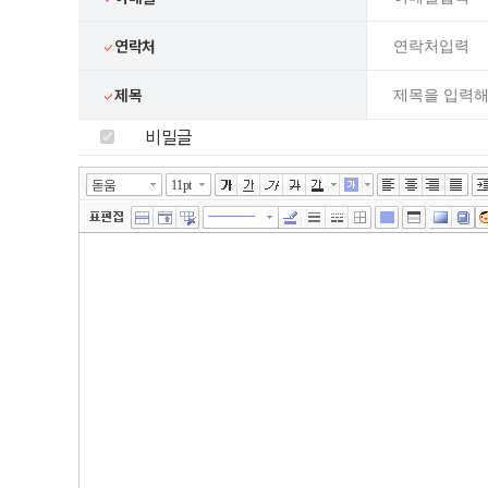
연락처
제목
비밀글
넓게쓰기
툴바 더보기
에디터
돋움
11pt