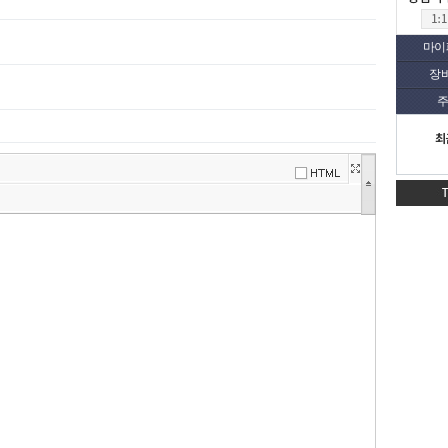
마이
장
주
최