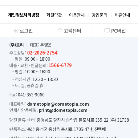
개인정보처리방침
회원약관
이용안내
창업문의
제휴안내
로그인
고객센터
PC버전
회사소개
(주)트리
대표: 부영운
02-2026-2754
주문상담:
- 평일:
09:00 ~ 18:00
1566-6779
배송 · 교환 · 반품문의:
- 평일:
10:00 ~ 16:00
- 점심시간:
12:30 ~ 13:30
- 토, 일, 공휴일 휴무
Fax:
041-353-9060
대표메일:
dometopia@dometopia.com
인쇄시안용메일:
print@dometopia.com
당진 물류 센터:
충청남도 당진시 송악읍 틀모시로 355-22 (우) 31738
반품주소:
충남 홍성군 홍성읍 충서로 1705-47 한진택배