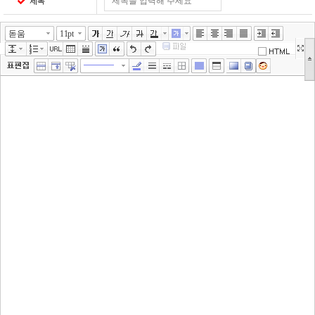
제목
돋움
11pt