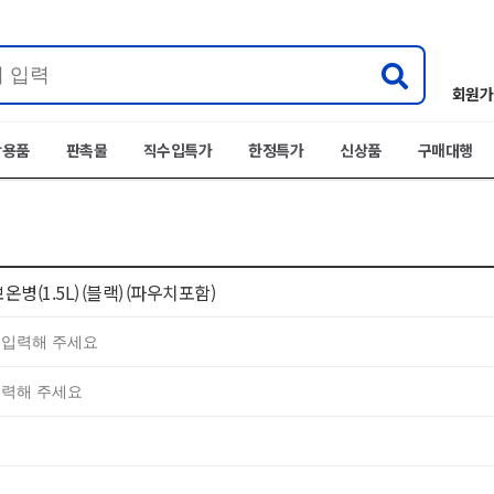
회원가
박용품
판촉물
직수입특가
한정특가
신상품
구매대행
병(1.5L) (블랙) (파우치포함)