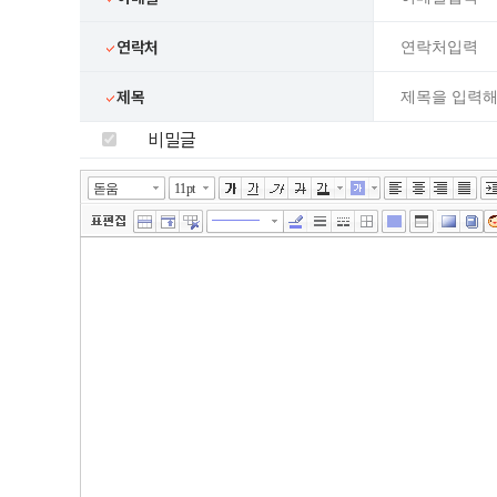
연락처
제목
비밀글
넓게쓰기
툴바 더보기
에디터
돋움
11pt