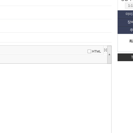
마이
장
주
최