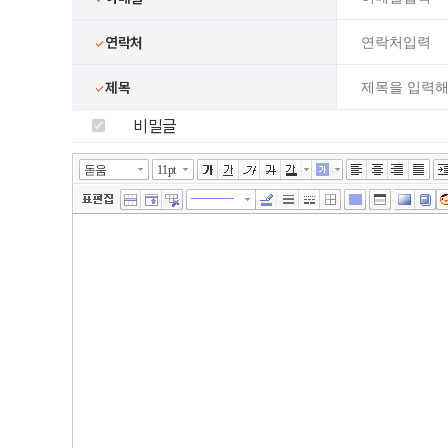
연락처
제목
비밀글
넓게쓰기
툴바 더보기
에디터
돋움
11pt