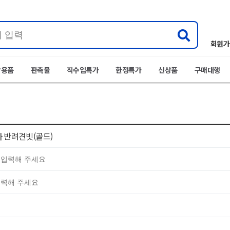
회원가
박용품
판촉물
직수입특가
한정특가
신상품
구매대행
자 반려견빗(골드)