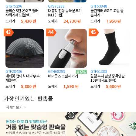
GTS75296
GTS75288
GTF53848
클리슨 5단 온오프 필터
대풍작 전동 농약분무기
클린워터 8모드 고압 물
샤워기헤드(블랙)
(8L) (그린)
분사기
도매가
5,430 원
도매가
24,730 원
도매가
7,950 원
43
44
45
GTF28436
GTH68299
GTF51383
매화꽃 접이식 대나무 부
깔끔 무지 남성 중목양말
매너굿즈 코털제거기
채(블랙)
10켤레세트(블랙)
도매가
5,880 원
도매가
5,680 원
도매가
1,590 원
가장 인기있는
판촉물
자세히보기