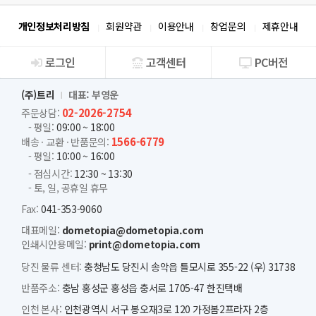
개인정보처리방침
회원약관
이용안내
창업문의
제휴안내
로그인
고객센터
PC버전
회사소개
(주)트리
대표: 부영운
02-2026-2754
주문상담:
- 평일:
09:00 ~ 18:00
1566-6779
배송 · 교환 · 반품문의:
- 평일:
10:00 ~ 16:00
- 점심시간:
12:30 ~ 13:30
- 토, 일, 공휴일 휴무
Fax:
041-353-9060
대표메일:
dometopia@dometopia.com
인쇄시안용메일:
print@dometopia.com
당진 물류 센터:
충청남도 당진시 송악읍 틀모시로 355-22 (우) 31738
반품주소:
충남 홍성군 홍성읍 충서로 1705-47 한진택배
인천 본사:
인천광역시 서구 봉오재3로 120 가정봄2프라자 2층