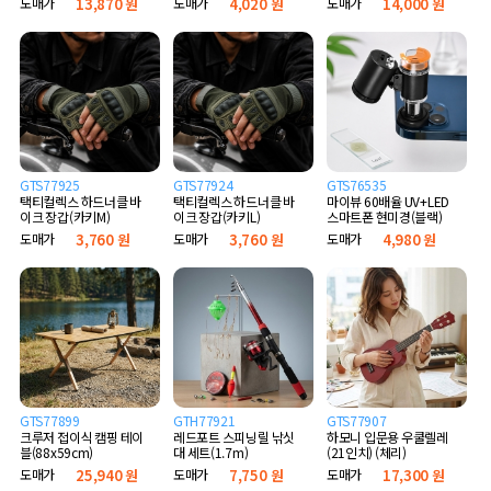
도매가
13,870 원
도매가
4,020 원
도매가
14,000 원
GTS77925
GTS77924
GTS76535
택티컬렉스 하드너클 바
택티컬렉스 하드너클 바
마이뷰 60배율 UV+LED
이크 장갑(카키M)
이크 장갑(카키L)
스마트폰 현미경(블랙)
도매가
3,760 원
도매가
3,760 원
도매가
4,980 원
GTS77899
GTH77921
GTS77907
크루저 접이식 캠핑 테이
레드포트 스피닝릴 낚싯
하모니 입문용 우쿨렐레
블(88x59cm)
대 세트(1.7m)
(21인치) (체리)
도매가
25,940 원
도매가
7,750 원
도매가
17,300 원