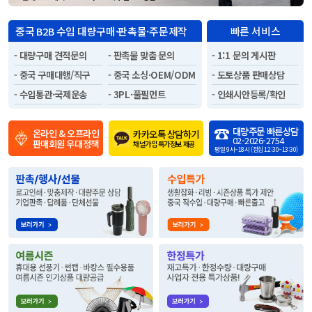
중국 B2B 수입 대량구매·판촉물·주문제작
빠른 서비스
- 대량구매 견적문의
- 판촉물 맞춤 문의
- 1:1 문의 게시판
- 중국 구매대행/직구
- 중국 소싱·OEM/ODM
- 도토상품 판매상담
- 수입통관·국제운송
- 3PL·풀필먼트
- 인쇄시안등록/확인
☎
대량주문 빠른상담
온라인 & 오프라인
카카오톡 상담하기
02-2026-2754
판매회원 우대정책
채널가입 특가정보 제공
평일 9시~18시 (점심 12:30~13:30)