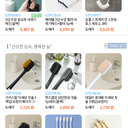
GTF60997
GTF67830
GTF34767
베러웰 3단 수압 필터 샤
심플 스프레이건 스프링
5단 수압 온오프 샤워기
워기헤드+필터 5p세트
호스 세트(1.5M)
헤드(블랙)
(B타입)
도매가
8,590 원
도매가
8,520 원
도매가
4,480 원
“건강한 입속, 행복한 삶”
GTS75558
GTS75649
GTS76042
크리스탈 미세모 칫솔 3
하드클린 단단한모 칫솔
데일리 휴대용 미세모 칫
개입(오렌지 베이지 그레
5p세트(블랙)
솔 5개입(오렌지)
이)
도매가
2,720 원
도매가
2,600 원
도매가
2,700 원