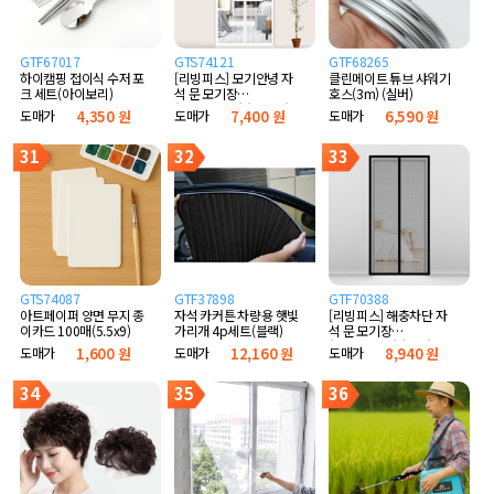
GTF67017
GTS74121
GTF68265
하이캠핑 접이식 수저 포
[리빙피스] 모기안녕 자
클린메이트 튜브 샤워기
크 세트(아이보리)
석 문 모기장
호스(3m) (실버)
(90x210cm) (화이트)
도매가
4,350 원
도매가
7,400 원
도매가
6,590 원
31
32
33
GTS74087
GTF37898
GTF70388
아트페이퍼 양면 무지 종
자석 카커튼 차량용 햇빛
[리빙피스] 해충차단 자
이카드 100매(5.5x9)
가리개 4p세트(블랙)
석 문 모기장
(90x210cm) (블랙)
도매가
1,600 원
도매가
12,160 원
도매가
8,940 원
34
35
36