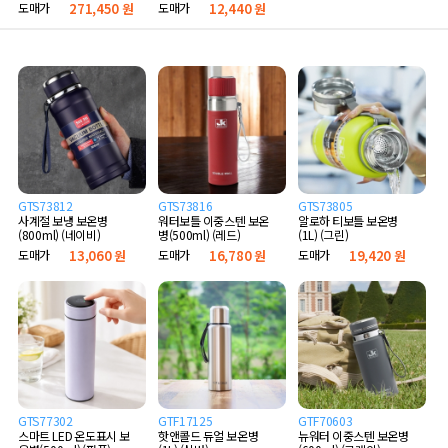
도매가
271,450 원
도매가
12,440 원
GTS73812
GTS73816
GTS73805
사계절 보냉 보온병
워터보틀 이중스텐 보온
알로하 티보틀 보온병
(800ml) (네이비)
병(500ml) (레드)
(1L) (그린)
도매가
13,060 원
도매가
16,780 원
도매가
19,420 원
GTS77302
GTF17125
GTF70603
스마트 LED 온도표시 보
핫앤콜드 듀얼 보온병
뉴워터 이중스텐 보온병