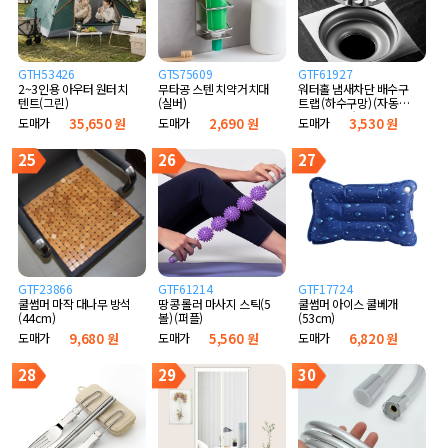
GTH53426
GTS75609
GTF61927
2~3인용 아우터 원터치
무타공 스텐 치약거치대
워터홀 냄새차단 배수구
텐트(그린)
(실버)
트랩 (하수구망) (자동개
폐 실리콘형)
도매가
35,650 원
도매가
2,690 원
도매가
3,530 원
25
26
27
GTF23866
GTF61214
GTF17724
쿨썸머 마작 대나무 방석
땅콩 롤러 마사지 스틱(5
쿨썸머 아이스 쿨베개
(44cm)
볼) (퍼플)
(53cm)
도매가
9,680 원
도매가
5,560 원
도매가
6,820 원
28
29
30