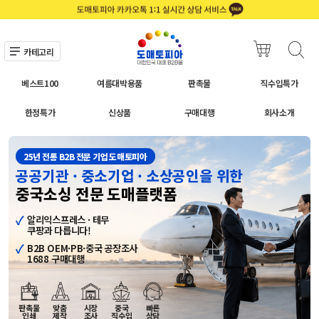
카테고리
베스트100
여름대박용품
판촉물
직수입특가
한정특가
신상품
구매대행
회사소개
25년 전통 B2B 전문 기업 도매토피아
공공기관 · 중소기업 · 소상공인을 위한
중국소싱 전문 도매플랫폼
알리익스프레스 · 테무
쿠팡과 다릅니다!
B2B OEM·PB·중국 공장조사
1688 구매대행
판촉물
맞춤
시장
중국
빠른
인쇄
제작
조사
직수입
상담