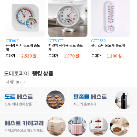
GTF0021
GTF5377
GTF0562
눈사람 팬시 온도계 습도
벽걸이 탁상용 온도 습도
플라스틱 온도계 습도계
계
계
도매가
2,520 원
도매가
1,870 원
도매가
1,100 원
도매토피아
랭킹 상품
자세히보기