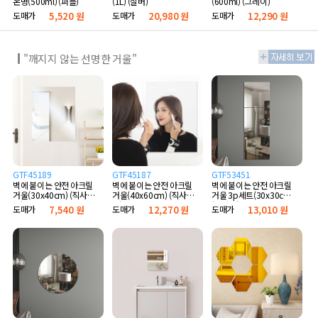
온병(500ml) (퍼플)
(1L) (실버)
(600ml) (그레이)
도매가
5,520 원
도매가
20,980 원
도매가
12,290 원
"깨지지 않는 선명한 거울"
GTF45189
GTF45187
GTF53451
벽에 붙이는 안전 아크릴
벽에 붙이는 안전 아크릴
벽에 붙이는 안전 아크릴
거울(30x40cm) (직사
거울(40x60cm) (직사
거울 3p세트(30x30cm)
각)
각)
(정사각)
도매가
7,540 원
도매가
12,270 원
도매가
13,010 원