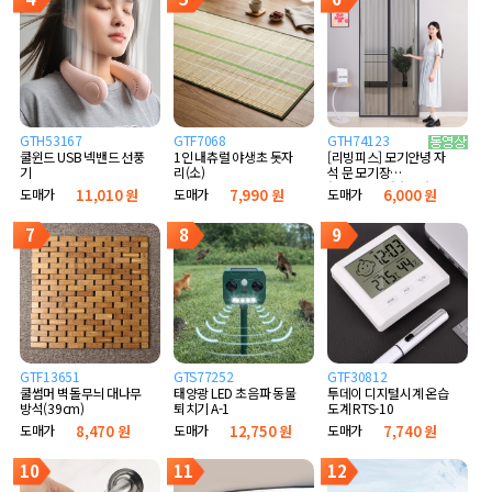
GTH53167
GTF7068
GTH74123
쿨윈드 USB 넥밴드 선풍
1인 내츄럴 야생초 돗자
[리빙피스] 모기안녕 자
기
리(소)
석 문 모기장
(90x210cm) (블랙)
도매가
11,010 원
도매가
7,990 원
도매가
6,000 원
7
8
9
GTF13651
GTS77252
GTF30812
쿨썸머 벽돌무늬 대나무
태양광 LED 초음파 동물
투데이 디지털시계 온습
방석(39cm)
퇴치기 A-1
도계 RTS-10
도매가
8,470 원
도매가
12,750 원
도매가
7,740 원
10
11
12