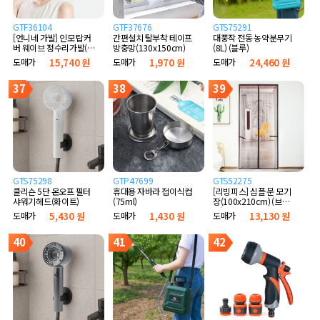
GTF36104
GTF37676
GTS75291
[언니네 가발] 인모 탑커
간편설치 탈부착 테이프
대풍작 전동 농약분무기
버 웨이브 정수리가발(다
방충망(130x150cm)
(8L) (블루)
크브라운)
도매가
15,740 원
도매가
1,970 원
도매가
24,460 원
37
38
39
GTS75298
GTP47699
GTS52275
클리슨 5단 온오프 필터
휴대용 자바라 접이식컵
[리빙피스] 심플 문 모기
샤워기헤드(화이트)
(75ml)
장(100x210cm) (브라
운)
도매가
5,430 원
도매가
1,430 원
도매가
13,130 원
40
41
42