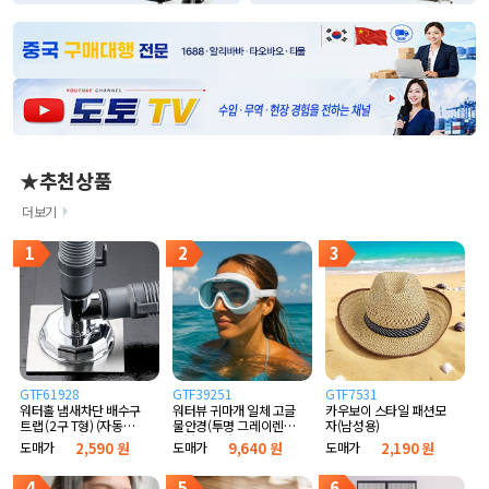
★추천상품
더보기
1
2
3
GTF61928
GTF39251
GTF7531
워터홀 냄새차단 배수구
워터뷰 귀마개 일체 고글
카우보이 스타일 패션모
트랩 (2구 T형) (자동개
물안경(투명 그레이렌
자(남성용)
폐 실리콘형)
즈) (화이트)
도매가
2,590 원
도매가
9,640 원
도매가
2,190 원
4
5
6