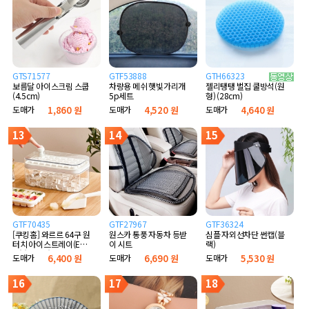
GTS71577
GTF53888
GTH66323
보름달 아이스크림 스쿱
차량용 메쉬 햇빛가리개
젤리탱탱 벌집 쿨방석(원
(4.5cm)
5p세트
형) (28cm)
도매가
1,860 원
도매가
4,520 원
도매가
4,640 원
13
14
15
GTF70435
GTF27967
GTF36324
[쿠킹홈] 와르르 64구 원
원스카 통풍 자동차 등받
심플 자외선차단 썬캡(블
터치 아이스트레이(E타
이 시트
랙)
입) (화이트)
도매가
6,400 원
도매가
6,690 원
도매가
5,530 원
16
17
18