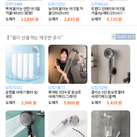
GTF53449
GTS77251
GTF45210
벽에 붙이는 안전 아크릴
뉴미러 붙이는 아크릴 거
트렌디 인테리어 아크릴
거울(40cm) (원형)
울(20x20cm)
거울 6p세트(23cm) (골
드)
도매가
12,860 원
도매가
2,630 원
도매가
8,720 원
"물이 선물하는 깨끗한 휴식"
GTS75532
GTS74677
GTS75296
순한물 샤워기 필터 5p
퓨어링 3단수압 온오프
클리슨 5단 온오프 필터
세트
샤워기헤드(그레이)
샤워기헤드(블랙)
도매가
2,560 원
도매가
5,600 원
도매가
5,430 원