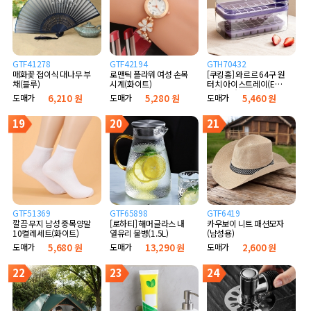
GTF41278
GTF42194
GTH70432
매화꽃 접이식 대나무 부
로맨틱 플라워 여성 손목
[쿠킹홈] 와르르 64구 원
채(블루)
시계(화이트)
터치 아이스트레이(E타
입) (퍼플)
도매가
6,210 원
도매가
5,280 원
도매가
5,460 원
19
20
21
GTF51369
GTF65898
GTF6419
깔끔 무지 남성 중목양말
[로하티] 해머글라스 내
카우보이 니트 패션모자
10켤레세트(화이트)
열유리 물병(1.5L)
(남성용)
도매가
5,680 원
도매가
13,290 원
도매가
2,600 원
22
23
24