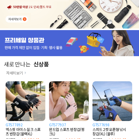
새로 만나는
신상품
자세히보기
GTS77892
GTS77937
GTS77698
엑스핏 아이스 실크 스포
윈드업 스포츠 반장갑(핑
스피드 2컷 오픈형 낚시
츠 반장갑(블랙XL)
크L)
장갑(XL) (블루)