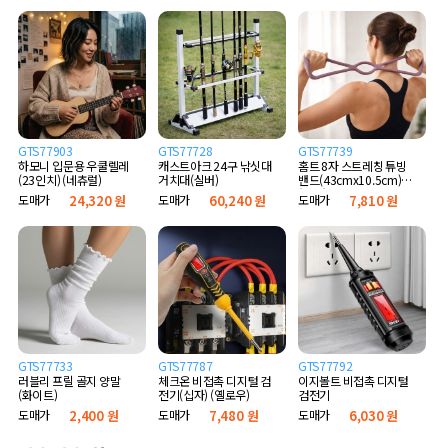
GTS77903
GTS77728
GTS77739
하모니 입문용 우쿨렐레
캐스트아크 24구 낚싯대
홈트 8자 스트레칭 튜빙
(23인치) (네츄럴)
거치대(실버)
밴드(43cmx10.5cm)
(퍼플)
도매가
24,320 원
도매가
60,240 원
도매가
7,810 원
GTS77733
GTS77787
GTS77792
러블리 프릴 골지 양말
체크온 비접촉 디지털 검
이지볼트 비접촉 디지털
(화이트)
전기(십자) (옐로우)
검전기
도매가
2,400 원
도매가
7,480 원
도매가
6,030 원