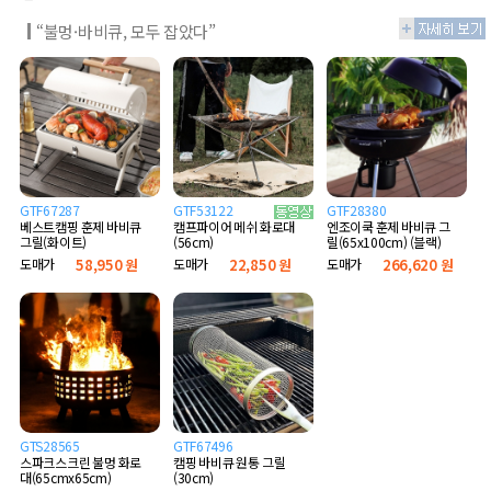
“불멍·바비큐, 모두 잡았다”
GTF67287
GTF53122
GTF28380
베스트캠핑 훈제 바비큐
엔조이쿡 훈제 바비큐 그
캠프파이어 메쉬 화로대
그릴(화이트)
릴(65x100cm) (블랙)
(56cm)
도매가
58,950 원
도매가
266,620 원
도매가
22,850 원
GTS28565
GTF67496
스파크스크린 불멍 화로
캠핑 바비큐 원통 그릴
대(65cmx65cm)
(30cm)