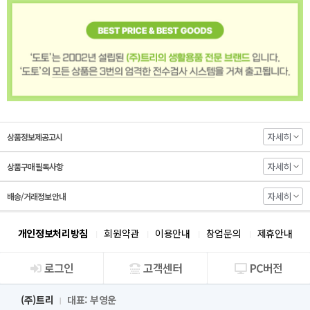
자세히
상품정보제공고시
자세히
상품구매 필독사항
자세히
배송/거래정보 안내
개인정보처리방침
회원약관
이용안내
창업문의
제휴안내
로그인
고객센터
PC버전
회사소개
(주)트리
대표: 부영운