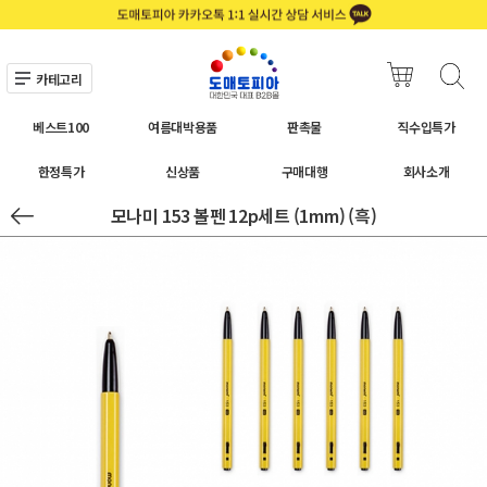
카테고리
베스트100
여름대박용품
판촉물
직수입특가
한정특가
신상품
구매대행
회사소개
모나미 153 볼펜 12p세트 (1mm) (흑)