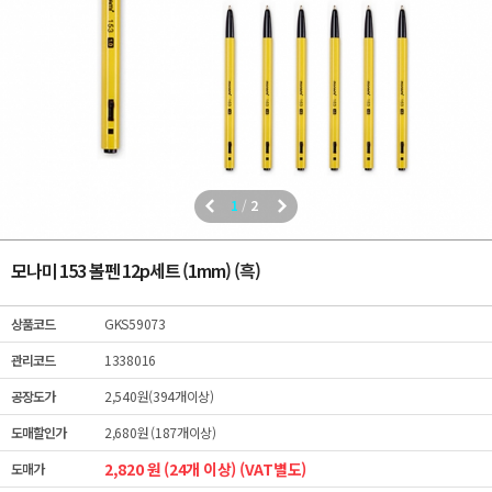
1
/
2
모나미 153 볼펜 12p세트 (1mm) (흑)
상품코드
GKS59073
관리코드
1338016
공장도가
2,540원(394개이상)
도매할인가
2,680원 (187개이상)
2,820 원 (24개 이상) (VAT별도)
도매가