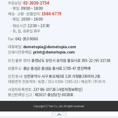
02-2026-2754
주문상담:
- 평일:
09:00 ~ 18:00
1566-6779
배송 · 교환 · 반품문의:
- 평일:
10:00 ~ 16:00
- 점심시간:
12:30 ~ 13:30
- 토, 일, 공휴일 휴무
Fax:
041-353-9060
대표메일:
dometopia@dometopia.com
인쇄시안용메일:
print@dometopia.com
당진 물류 센터:
충청남도 당진시 송악읍 틀모시로 355-22 (우) 31738
반품주소:
충남 홍성군 홍성읍 충서로 1705-47 한진택배
인천 본사:
인천광역시 서구 봉오재3로 120 가정봄2프라자 2층
대량견적 전용계좌 :
농협 /
351-0356-7285-33 /
예금주: (주)트리
사업자등록번호:
137-86-10726
[사업자정보확인]
통신판매업 신고 :
제2017-충남당진-0028호
Copyright ⓒ Tree Co., Ltd. All rights reserved.