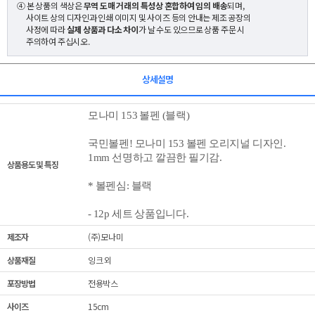
④ 본 상품의 색상은
무역 도매 거래의 특성상 혼합하여 임의 배송
되며,
사이트 상의 디자인과 인쇄 이미지 및 사이즈 등의 안내는 제조 공장의
사정에 따라
실제 상품과 다소 차이
가 날 수도 있으므로 상품 주문 시
주의하여 주십시오.
상세설명
모나미 153 볼펜 (블랙)
국민볼펜!
모나미 153 볼펜 오리지널 디자인.
1mm 선명하고 깔끔한 필기감.
상품용도 및 특징
* 볼펜심: 블랙
- 12p 세트 상품입니다.
제조자
(주)모나미
상품재질
잉크 외
포장방법
전용박스
사이즈
15cm