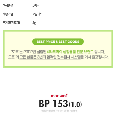
색상종류
1종류
배송기일
3일 내외
무게(포장포함)
5g