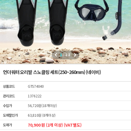
1
/
28
언더워터 오리발 스노클링 세트(250~260mm) (네이비)
상품코드
GTS74040
관리코드
1376222
수입가
56,720원(18개이상)
도매할인가
63,810원 (8개이상)
70,900 원 (2개 이상) (VAT별도)
도매가