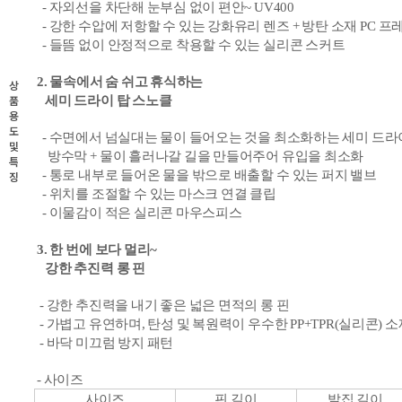
- 자외선을 차단해 눈부심 없이 편안~ UV400
- 강한 수압에 저항할 수 있는 강화유리 렌즈 + 방탄 소재 PC 프
- 들뜸 없이
안정적으로 착용할 수 있는 실리콘 스커트
2. 물속에서 숨 쉬고 휴식하는
상
품
세미 드라이 탑 스노클
용
도
- 수면에서 넘실대는 물이 들어오는 것을 최소화하는 세미 드라
및
방수막 + 물이 흘러나갈 길을 만들어주어 유입을 최소화
특
- 통로 내부로 들어온 물을 밖으로 배출할 수 있는 퍼지 밸브
징
- 위치를 조절할 수 있는 마스크 연결 클립
- 이물감이 적은 실리콘 마우스피스
3. 한 번에 보다 멀리~
강한 추진력 롱 핀
- 강한 추진력을 내기 좋은 넓은 면적의 롱 핀
- 가볍고 유연하며, 탄성 및 복원력이 우수한 PP+TPR(실리콘) 소
- 바닥 미끄럼 방지 패턴
- 사이즈
사이즈
핀 길이
발집 길이