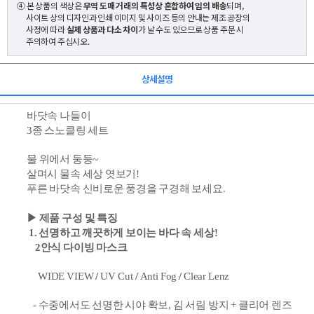
④ 본 상품의 색상은
무역 도매 거래의 특성상 혼합하여 임의 배송
되며,
사이트 상의 디자인과 인쇄 이미지 및 사이즈 등의 안내는 제조 공장의
사정에 따라
실제 상품과 다소 차이
가 날 수도 있으므로 상품 주문 시
주의하여 주십시오.
상세설명
바닷
속 나들이
3종 스노클링 세트
물 위에서 둥둥~
살며시 물속 세상 엿보기!
푸른 바닷속 신비로운 풍경을 구경해 보세요.
▶ 제품 구성 및 특징
1. 선명하고 깨끗하게 보이는 바다 속 세상!
2안식 다이빙 마스크
WIDE VIEW
/
UV Cut
/
Anti Fog
/
Clear Lenz
- 수중에서도 선명한 시야 확보, 김 서림 방지 + 클리어 렌즈