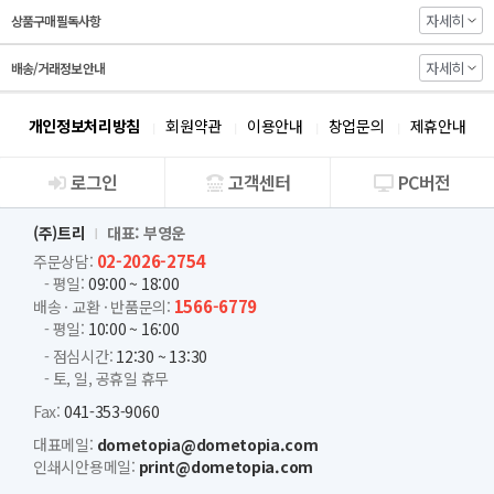
자세히
상품구매 필독사항
자세히
배송/거래정보 안내
개인정보처리방침
회원약관
이용안내
창업문의
제휴안내
로그인
고객센터
PC버전
회사소개
(주)트리
대표: 부영운
02-2026-2754
주문상담:
- 평일:
09:00 ~ 18:00
1566-6779
배송 · 교환 · 반품문의:
- 평일:
10:00 ~ 16:00
- 점심시간:
12:30 ~ 13:30
- 토, 일, 공휴일 휴무
Fax:
041-353-9060
대표메일:
dometopia@dometopia.com
인쇄시안용메일:
print@dometopia.com