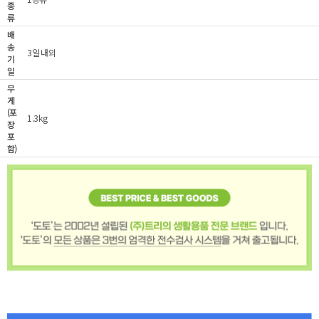
종
류
배
송
3일 내외
기
일
무
게
(포
1.3kg
장
포
함)