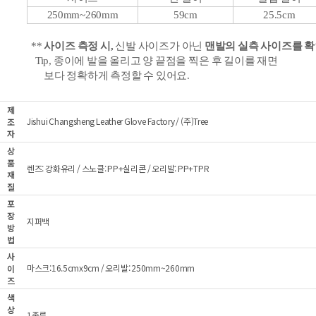
250mm~260mm
59cm
25.5cm
**
사이즈 측정 시,
신발 사이즈가 아닌
맨발의 실측 사이즈를 
Tip, 종이에 발을 올리고 양 끝점을 찍은 후 길이를 재면
보다 정확하게 측정할 수 있어요.
제
Jishui Changsheng Leather Glove Factory / (주)Tree
조
자
상
품
렌즈: 강화유리 / 스노클: PP+실리콘 / 오리발: PP+TPR
재
질
포
장
지퍼백
방
법
사
마스크:16.5cmx9cm / 오리발: 250mm~260mm
이
즈
색
상
1종류