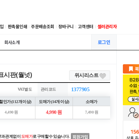
입
판촉물인쇄
주문배송조회
장바구니
고객센터
셀러관리자
로그인
회사소개
표시판(월넛)
위시리스트
1377905
VAT별도
관리코드
인가 (112개 이상)
도매가 (14개 이상)
소매가
4,990 원
4,490 원
7,490 원
량과 관계없이
도매가
로 구매할 수 있습니다.