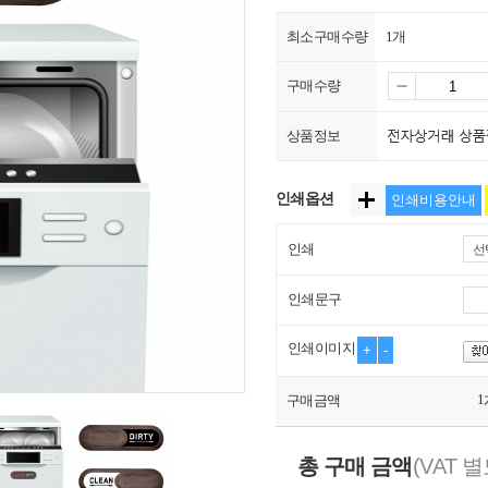
최소구매수량
1개
구매수량
상품정보
인쇄옵션
인쇄비용안내
인쇄
선
인쇄문구
인쇄이미지
+
-
1
구매금액
총 구매 금액
(VAT 별