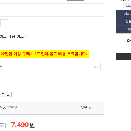
마이
장
주
최
50만원 이상 구매시 1도인쇄/몰드 비용 무료입니다.
택
7,490
7,490
개 X
원
원
7,490
도)
원