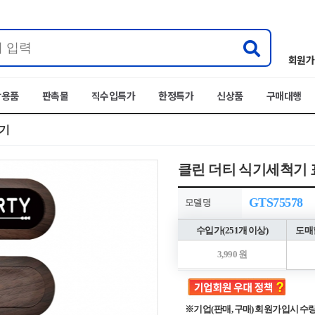
회원가
박용품
판촉물
직수입특가
한정특가
신상품
구매대행
기
클린 더티 식기세척기 
GTS75578
모델명
수입가(251개 이상)
도매할
3,990 원
※기업(판매, 구매) 회원가입시 수