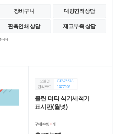
장바구니
대량견적상담
판촉인쇄 상담
재고부족 상담
습니다.
모델명
GTS75578
관리코드
1377905
클린 더티 식기세척기
표시판(월넛)
구매수량
1
개