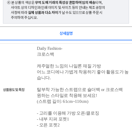
④ 본 상품의 색상은
무역 도매 거래의 특성상 혼합하여 임의 배송
되며,
사이트 상의 디자인과 인쇄 이미지 및 사이즈 등의 안내는 제조 공장의
사정에 따라
실제 상품과 다소 차이
가 날 수도 있으므로 상품 주문 시
주의하여 주십시오.
상세설명
Daily Fashion-
크로스백
캐주얼한 느낌의 나일론 재질 가방
어느 코디에나 가볍게 착용하기 좋아 활용도가 높
습니다.
상품용도 및 특징
탈부착 가능한 스트랩으로 숄더백 or 크로스백
원하는 스타일로 착용해 보세요!
(
스트랩 길이: 61cm~110cm)
- 고리를 이용해 가방 오픈/클로징
- 내부 지퍼 포켓1
- 오픈 포켓2