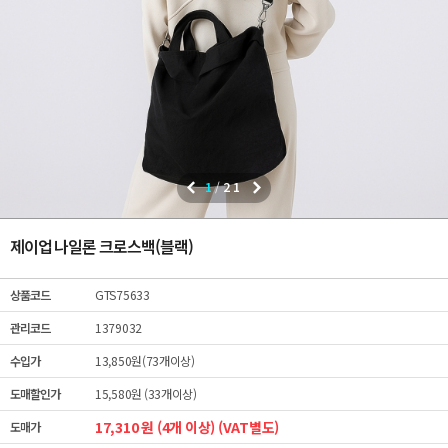
1
/
21
제이업 나일론 크로스백(블랙)
상품코드
GTS75633
관리코드
1379032
수입가
13,850원(73개이상)
도매할인가
15,580원 (33개이상)
17,310 원 (4개 이상) (VAT별도)
도매가