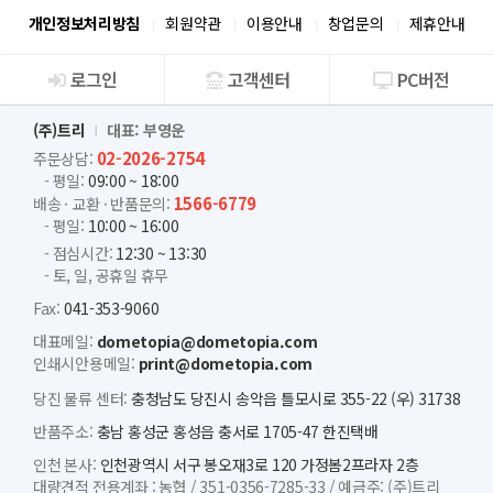
개인정보처리방침
회원약관
이용안내
창업문의
제휴안내
로그인
고객센터
PC버전
회사소개
(주)트리
대표: 부영운
02-2026-2754
주문상담:
- 평일:
09:00 ~ 18:00
1566-6779
배송 · 교환 · 반품문의:
- 평일:
10:00 ~ 16:00
- 점심시간:
12:30 ~ 13:30
- 토, 일, 공휴일 휴무
Fax:
041-353-9060
대표메일:
dometopia@dometopia.com
인쇄시안용메일:
print@dometopia.com
당진 물류 센터:
충청남도 당진시 송악읍 틀모시로 355-22 (우) 31738
반품주소:
충남 홍성군 홍성읍 충서로 1705-47 한진택배
인천 본사:
인천광역시 서구 봉오재3로 120 가정봄2프라자 2층
대량견적 전용계좌 :
농협 /
351-0356-7285-33 /
예금주: (주)트리