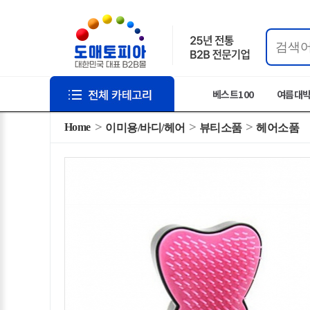
베스트100
여름대
Home
이미용/바디/헤어
뷰티소품
헤어소품