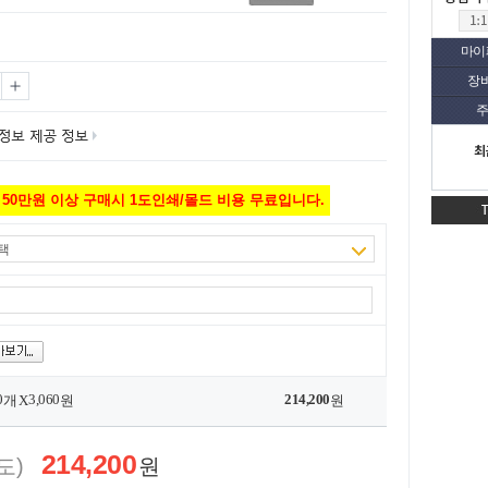
마이
장
주
최
50만원 이상 구매시 1도인쇄/몰드 비용 무료입니다.
택
0
3,060
214,200
개 X
원
원
214,200
도)
원