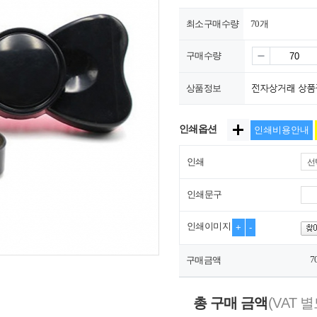
최소구매수량
70개
구매수량
상품정보
인쇄옵션
인쇄비용안내
인쇄
선
인쇄문구
인쇄이미지
+
-
7
구매금액
총 구매 금액
(VAT 별