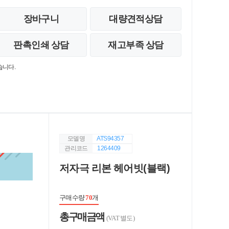
장바구니
대량견적상담
판촉인쇄 상담
재고부족 상담
습니다.
모델명
ATS94357
관리코드
1264409
저자극 리본 헤어빗(블랙)
구매수량
70
개
총 구매 금액
(VAT 별도)