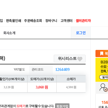
입
판촉물인쇄
주문배송조회
장바구니
고객센터
셀러관리자
로그인
회사소개
랙)
위시리스트
1264409
VAT별도
관리코드
인가 (198개 이상)
도매가 (22개 이상)
소매가
3,060 원
3,120 원
4,590 원
량과 관계없이
도매가
로 구매할 수 있습니다.