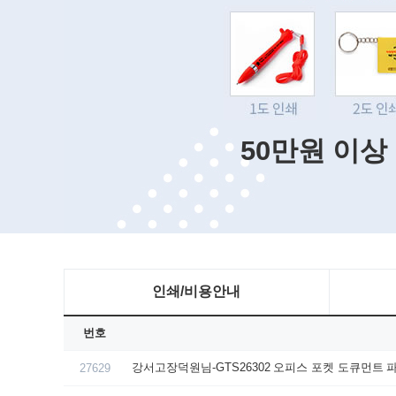
50만원 이상
인쇄/비용안내
번호
강서고장덕원님-GTS26302 오피스 포켓 도큐먼트 파.
27629