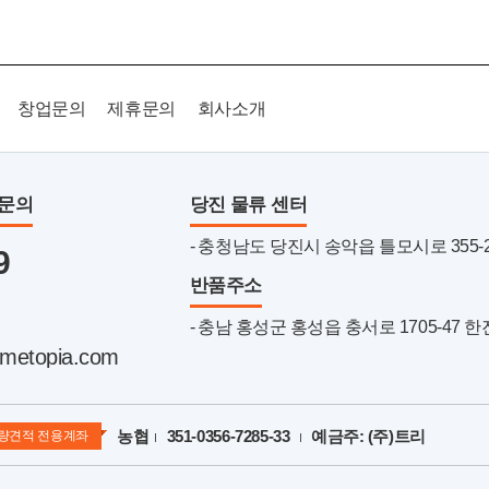
창업문의
제휴문의
회사소개
품문의
당진 물류 센터
- 충청남도 당진시 송악읍 틀모시로 355-22 
9
반품주소
- 충남 홍성군 홍성읍 충서로 1705-47 
metopia.com
농협
351-0356-7285-33
예금주: (주)트리
량견적 전용계좌