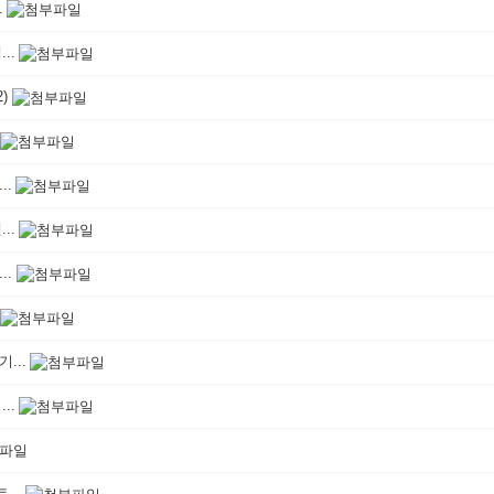
.
..
2)
..
..
..
...
..
...