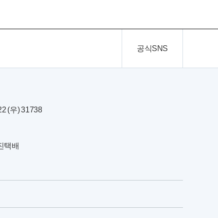
공식SNS
(우) 31738
한진택배