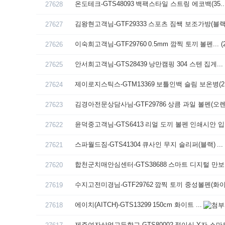
온도테크-GTS48093 백팩스타일 스트링 에코백(35..
27628
김왕현고객님-GTF29333 스포츠 짐쌕 보조가방(블랙.
27627
이숙희고객님-GTF29760 0.5mm 깜찍 토끼 볼펜...
(
27626
안서희고객님-GTS28439 낭만캠핑 304 스텐 집게...
27625
제이로지스틱스-GTM13369 보틀인백 슬림 보온병(2.
27624
김경아전문상담사님-GTF29786 상큼 과일 볼펜(오렌.
27623
윤덕중고객님-GTS6413 리얼 도끼 볼펜 인쇄시안 입.
27622
스파월드짐-GTS41304 큐사인 무지 슬리퍼(블랙) ...
27621
합천군치매안심센터-GTS38688 스마트 디지털 만보기
27620
수지고전미경님-GTF29762 깜찍 토끼 중성볼펜(화이.
27619
에이치(AITCH)-GTS13299 150cm 화이트 ...
27618
제주여자상업고등학교-GTS80002 접이식 Y자 스마트