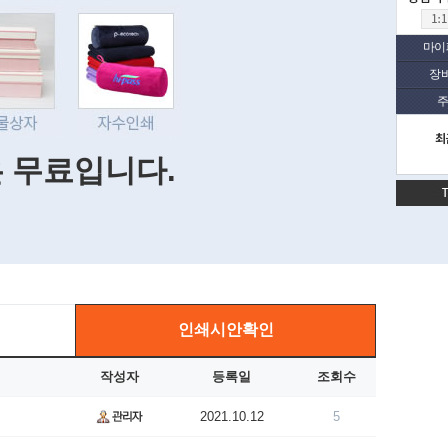
마이
장
주
최
은 무료입니다.
인쇄시안확인
작성자
등록일
조회수
2021.10.12
5