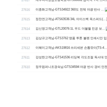
27617
이종화고객님-GTS34922 360도 전체 야광 반사 ...
27616
정찬연고객님-ATS63536 34L 아이스백 옥스퍼드(...
27615
김신영고객님-GTL20076 1L 우드 더블월 진공 보...
27614
김상규고객님-GTS3762 명품 투톤 볼펜 인쇄시안 입.
27613
이혜미고객님-AKS19816 쓰리세븐 손톱깎이(TS-4..
27612
강성한고객님-GTS41536 리딩북 각도조절 독서대 인.
27611
정우컴퍼니조경숙님-GTS34594 야광 반사 경비 안전.
27610