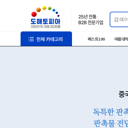
베스트100
여름대