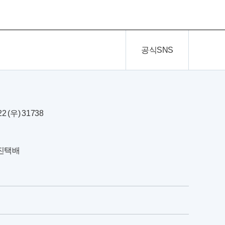
공식SNS
(우) 31738
한진택배