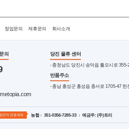
창업문의
제휴문의
회사소개
품문의
당진 물류 센터
- 충청남도 당진시 송악읍 틀모시로 355-22 
9
반품주소
- 충남 홍성군 홍성읍 충서로 1705-47 
metopia.com
농협
351-0356-7285-33
예금주: (주)트리
량견적 전용계좌