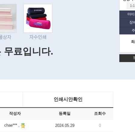
마이
장
주
최
은 무료입니다.
인쇄시안확인
작성자
등록일
조회수
chae*** ,
2024.05.29
0