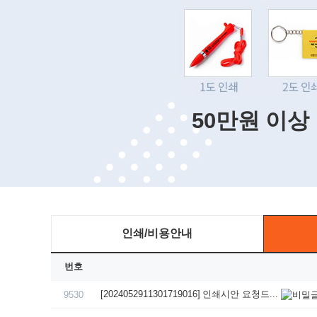
50만원 이상
인쇄/비용안내
번호
[2024052911301719016] 인쇄시안 요청드...
9530