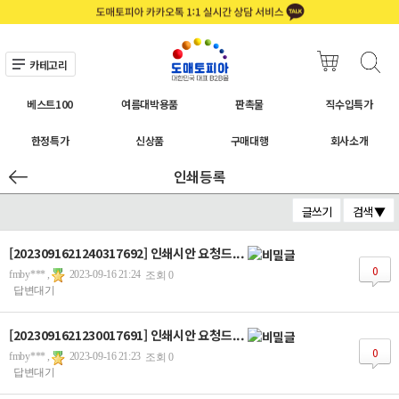
카테고리
베스트100
여름대박용품
판촉물
직수입특가
한정특가
신상품
구매대행
회사소개
인쇄등록
글쓰기
검색 ▼
[2023091621240317692] 인쇄시안 요청드...
0
fmby*** ,
2023-09-16 21:24
조회 0
답변대기
[2023091621230017691] 인쇄시안 요청드...
0
fmby*** ,
2023-09-16 21:23
조회 0
답변대기