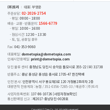
(주)트리
대표: 부영운
02-2026-2754
주문상담:
- 평일:
09:00 ~ 18:00
1566-6779
배송 · 교환 · 반품문의:
- 평일:
10:00 ~ 16:00
- 점심시간:
12:30 ~ 13:30
- 토, 일, 공휴일 휴무
Fax:
041-353-9060
대표메일:
dometopia@dometopia.com
인쇄시안용메일:
print@dometopia.com
당진 물류 센터:
충청남도 당진시 송악읍 틀모시로 355-22 (우) 31738
반품주소:
충남 홍성군 홍성읍 충서로 1705-47 한진택배
인천 본사:
인천광역시 서구 봉오재3로 120 가정봄2프라자 2층
대량견적 전용계좌 :
농협 /
351-0356-7285-33 /
예금주: (주)트리
사업자등록번호:
137-86-10726
[사업자정보확인]
통신판매업 신고 :
제2017-충남당진-0028호
Copyright ⓒ Tree Co., Ltd. All rights reserved.