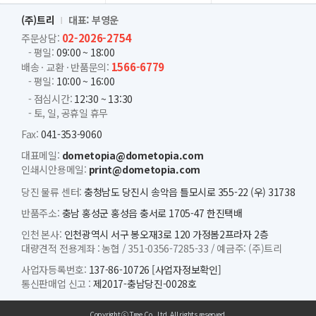
(주)트리
대표: 부영운
02-2026-2754
주문상담:
- 평일:
09:00 ~ 18:00
1566-6779
배송 · 교환 · 반품문의:
- 평일:
10:00 ~ 16:00
- 점심시간:
12:30 ~ 13:30
- 토, 일, 공휴일 휴무
Fax:
041-353-9060
대표메일:
dometopia@dometopia.com
인쇄시안용메일:
print@dometopia.com
당진 물류 센터:
충청남도 당진시 송악읍 틀모시로 355-22 (우) 31738
반품주소:
충남 홍성군 홍성읍 충서로 1705-47 한진택배
인천 본사:
인천광역시 서구 봉오재3로 120 가정봄2프라자 2층
대량견적 전용계좌 :
농협 /
351-0356-7285-33 /
예금주: (주)트리
사업자등록번호:
137-86-10726
[사업자정보확인]
통신판매업 신고 :
제2017-충남당진-0028호
Copyright ⓒ Tree Co., Ltd. All rights reserved.