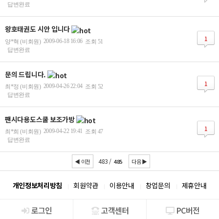
답변완료
왕호태권도 시안 입니다
1
2009-06-18 16:06
양*혁 (비회원)
조회 51
답변완료
문의 드립니다.
1
2009-04-26 22:04
최*정 (비회원)
조회 52
답변완료
팬시다용도스쿨 보조가방
1
2009-04-22 19:41
최*희 (비회원)
조회 47
답변완료
483 /
◀ 이전
485
다음 ▶
개인정보처리방침
회원약관
이용안내
창업문의
제휴안내
로그인
고객센터
PC버전
회사소개