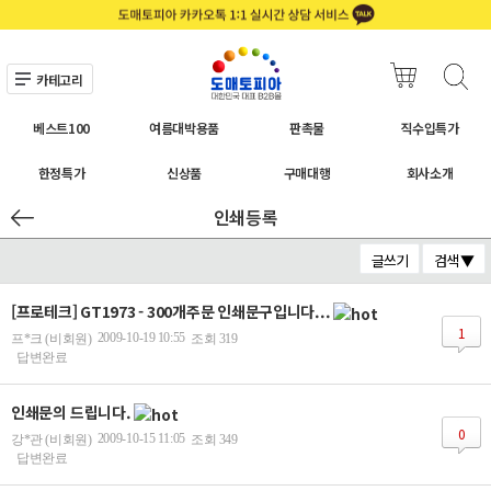
카테고리
베스트100
여름대박용품
판촉물
직수입특가
한정특가
신상품
구매대행
회사소개
인쇄등록
글쓰기
검색 ▼
[프로테크] GT1973 - 300개주문 인쇄문구입니다...
1
2009-10-19 10:55
프*크 (비회원)
조회 319
답변완료
인쇄문의 드립니다.
0
2009-10-15 11:05
강*관 (비회원)
조회 349
답변완료