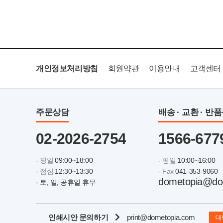
개인정보처리방침
회원약관
이용안내
고객센터
주문상담
배송 · 교환 · 반
02-2026-2754
1566-677
-
평일
09:00~18:00
-
평일
10:00~16:00
-
점심
12:30~13:30
-
Fax
041-353-9060
dometopia@do
- 토, 일, 공휴일 휴무
인쇄시안 문의하기
print@dometopia.com
대