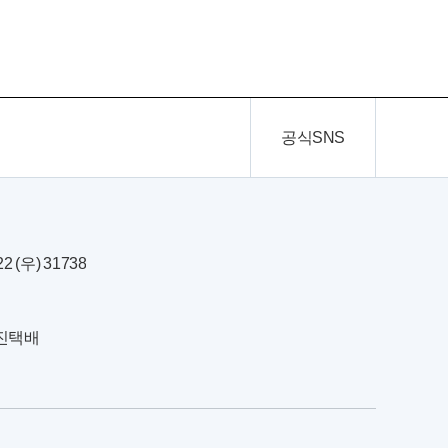
공식SNS
(우) 31738
한진택배