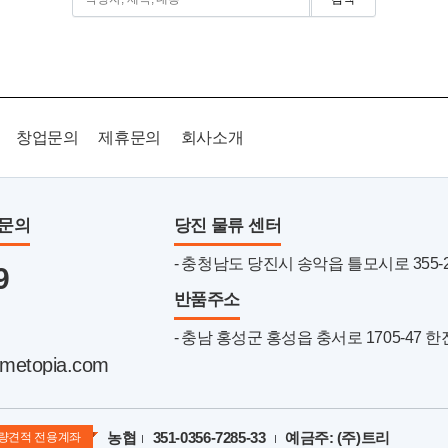
창업문의
제휴문의
회사소개
품문의
당진 물류 센터
- 충청남도 당진시 송악읍 틀모시로 355-22 
9
반품주소
- 충남 홍성군 홍성읍 충서로 1705-47 
metopia.com
농협
351-0356-7285-33
예금주: (주)트리
량견적 전용계좌