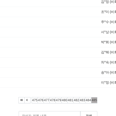
김*정 (비
조*미 (비
주*수 (비
서*상 (비
박*희 (비
김*해 (비
차*숙 (비
송*아 (비
이*정 (비
475
476
477
478
479
480
481
482
483
484
485