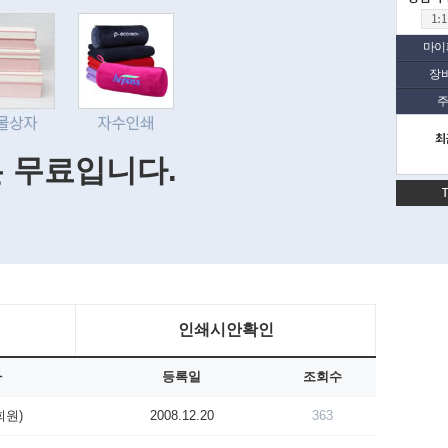
마이
장
주
최
은 무료입니다.
인쇄시안확인
자
등록일
조회수
회원)
2008.12.20
363