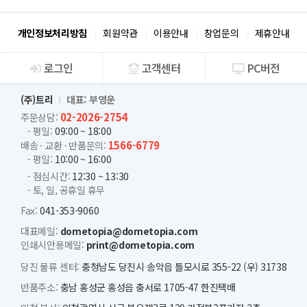
개인정보처리방침
회원약관
이용안내
창업문의
제휴안내
로그인
고객센터
PC버전
회사소개
(주)트리
대표: 부영운
02-2026-2754
주문상담:
- 평일:
09:00 ~ 18:00
1566-6779
배송 · 교환 · 반품문의:
- 평일:
10:00 ~ 16:00
- 점심시간:
12:30 ~ 13:30
- 토, 일, 공휴일 휴무
Fax:
041-353-9060
대표메일:
dometopia@dometopia.com
인쇄시안용메일:
print@dometopia.com
당진 물류 센터:
충청남도 당진시 송악읍 틀모시로 355-22 (우) 31738
반품주소:
충남 홍성군 홍성읍 충서로 1705-47 한진택배