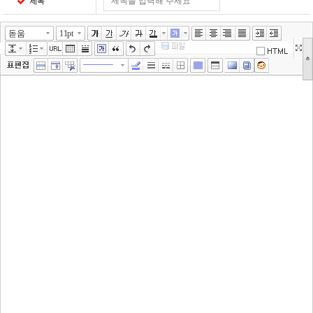
제목
돋움
11pt