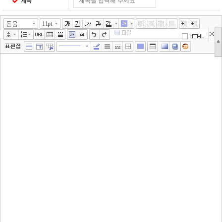
제목
돋움
11pt