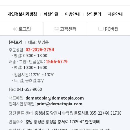
개인정보처리방침
회원약관
이용안내
창업문의
제휴안내
로그인
고객센터
PC버전
회사소개
(주)트리
대표: 부영운
02-2026-2754
주문상담:
- 평일:
09:00 ~ 18:00
1566-6779
배송 · 교환 · 반품문의:
- 평일:
10:00 ~ 16:00
- 점심시간:
12:30 ~ 13:30
- 토, 일, 공휴일 휴무
Fax:
041-353-9060
대표메일:
dometopia@dometopia.com
인쇄시안용메일:
print@dometopia.com
당진 물류 센터:
충청남도 당진시 송악읍 틀모시로 355-22 (우) 31738
반품주소:
충남 홍성군 홍성읍 충서로 1705-47 한진택배