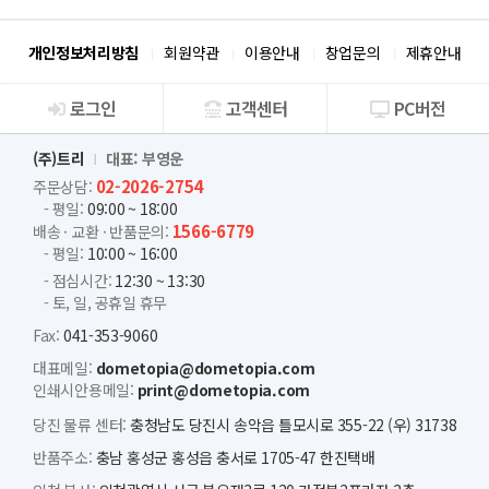
개인정보처리방침
회원약관
이용안내
창업문의
제휴안내
로그인
고객센터
PC버전
회사소개
(주)트리
대표: 부영운
02-2026-2754
주문상담:
- 평일:
09:00 ~ 18:00
1566-6779
배송 · 교환 · 반품문의:
- 평일:
10:00 ~ 16:00
- 점심시간:
12:30 ~ 13:30
- 토, 일, 공휴일 휴무
Fax:
041-353-9060
대표메일:
dometopia@dometopia.com
인쇄시안용메일:
print@dometopia.com
당진 물류 센터:
충청남도 당진시 송악읍 틀모시로 355-22 (우) 31738
반품주소:
충남 홍성군 홍성읍 충서로 1705-47 한진택배