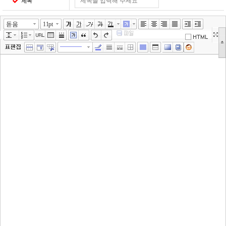
제목
돋움
11pt