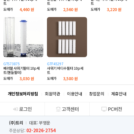
트
트
트
도매가
4,460 원
도매가
2,560 원
도매가
3,220 원
GTS73875
GTF45297
베러웰 샤워기필터 10p세
샤워기 바디수필터 10p세
트(핸들필터)
트
도매가
3,030 원
도매가
3,580 원
개인정보처리방침
회원약관
이용안내
창업문의
제휴안내
로그인
고객센터
PC버전
회사소개
(주)트리
대표: 부영운
02-2026-2754
주문상담: