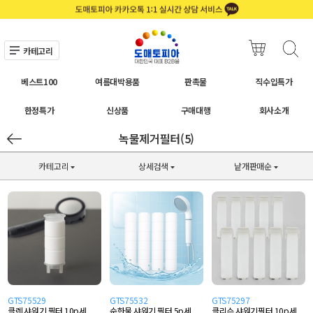
카테고리
베스트100
여름대박용품
판촉물
직수입특가
한정특가
신상품
구매대행
회사소개
녹물제거필터(5)
카테고리
상세검색
낱개판매순
GTS75529
GTS75532
GTS75297
클렌 샤워기 필터 10p세
순한물 샤워기 필터 5p세
클리슨 샤워기필터 10p세