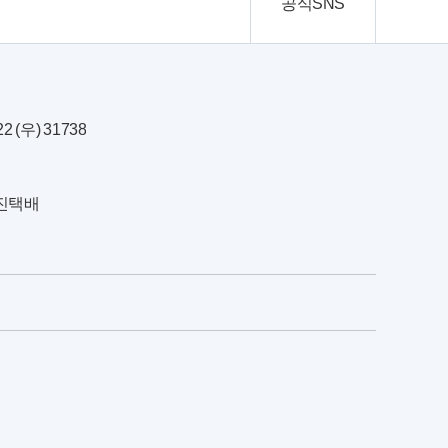
공식SNS
(우) 31738
한진택배