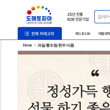
베스트100
여름대
Home
과일/통조림/한우/식품