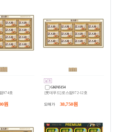
GKF65154
팜97 4호
[롯데푸드] 로스팜97 2-12호
00 원
38,750 원
도매가