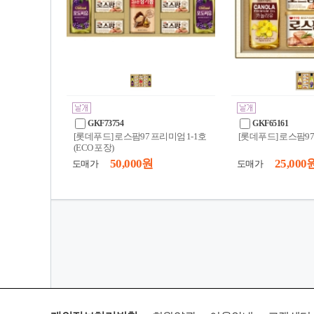
GKF73754
GKF65161
[롯데푸드] 로스팜97 프리미엄 1-1호
[롯데푸드] 로스팜97
(ECO 포장)
50,000 원
25,000 
도매가
도매가