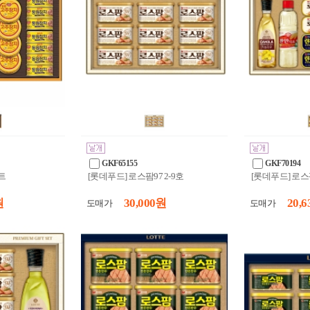
GKF65155
GKF70194
트
[롯데푸드] 로스팜97 2-9호
[롯데푸드] 로스팜
원
30,000 원
20,6
도매가
도매가