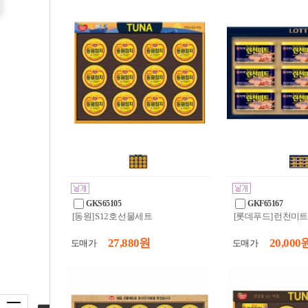
GKS65105
GKF65167
[동원] S12호 선물세트
[롯데푸드] 런천미트
27,880 원
20,000 
도매가
도매가