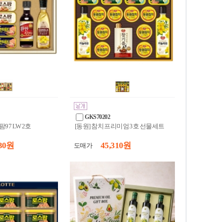
GKS70202
97 LW 2호
[동원] 참치 프리미엄 3호 선물세트
30 원
45,310 원
도매가