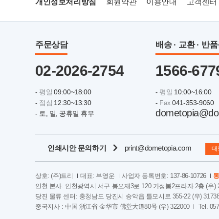
개인정보처리방침
회원약관
이용안내
고객센터
주문상담
배송 · 교환 · 반
02-2026-2754
1566-677
-
평일
09:00~18:00
-
평일
10:00~16:00
-
점심
12:30~13:30
-
Fax
041-353-9060
dometopia@do
- 토, 일, 공휴일 휴무
인쇄시안 문의하기
print@dometopia.com
대
상호: (주)트리
대표: 부영운
사업자 등록번호: 137-86-10726
통
인천 본사: 인천광역시 서구 봉오재3로 120 가정봄2프라자 2층 (우) 2
당진 물류 센터: 충청남도 당진시 송악읍 틀모시로 355-22 (우) 3173
중국지사 : 中国 浙江省 金华市 佛堂大道80号 (우) 322000
Tel. 05