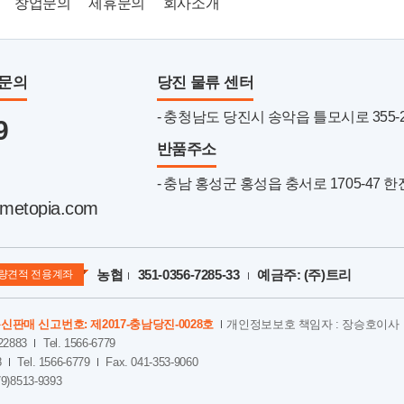
창업문의
제휴문의
회사소개
품문의
당진 물류 센터
- 충청남도 당진시 송악읍 틀모시로 355-22 
9
반품주소
- 충남 홍성군 홍성읍 충서로 1705-47 
metopia.com
농협
351-0356-7285-33
예금주: (주)트리
량견적 전용계좌
신판매 신고번호: 제2017-충남당진-0028호
개인정보보호 책임자 : 장승호이사
2883
Tel. 1566-6779
8
Tel. 1566-6779
Fax. 041-353-9060
79)8513-9393