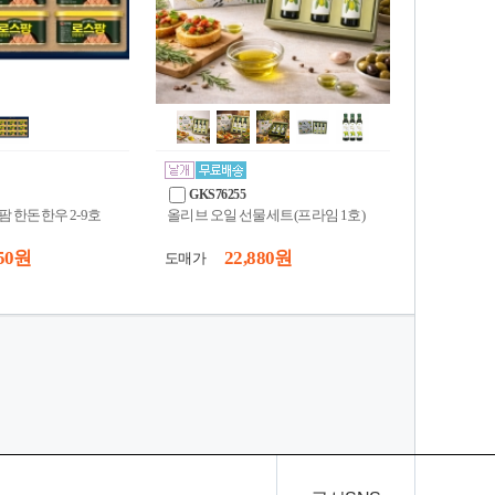
GKS76255
팜 한돈한우 2-9호
올리브 오일 선물세트(프라임 1호)
50 원
22,880 원
도매가