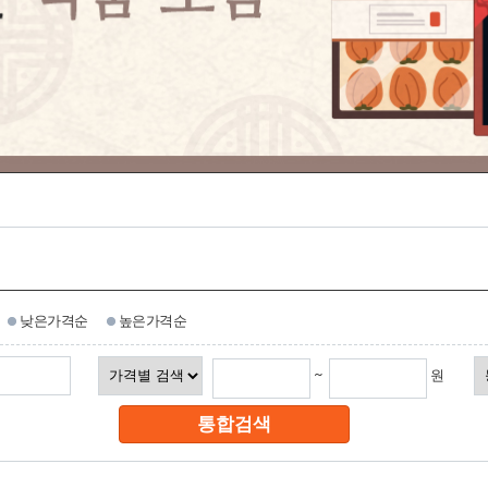
낮은가격순
높은가격순
~
원