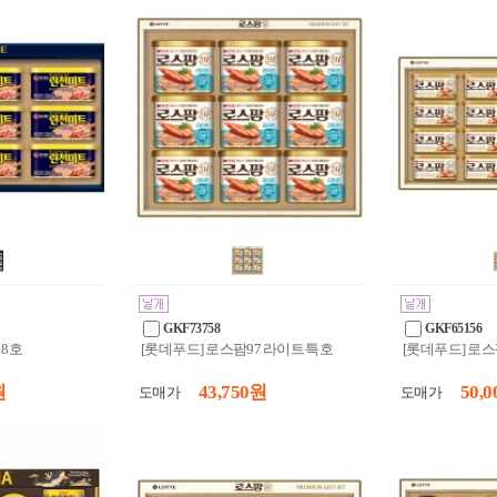
GKF73758
GKF65156
 8호
[롯데푸드] 로스팜97 라이트 특호
[롯데푸드] 로스
원
43,750 원
50,0
도매가
도매가