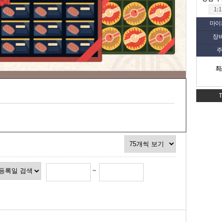
마이
장
주
최
~