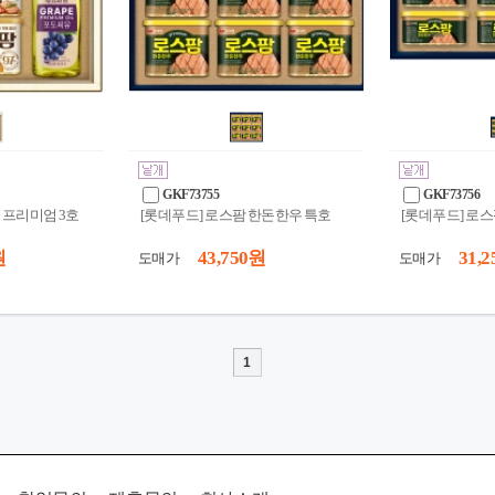
GKF73755
GKF73756
 프리미엄 3호
[롯데푸드] 로스팜 한돈한우 특호
[롯데푸드] 로스
원
43,750 원
31,2
도매가
도매가
1