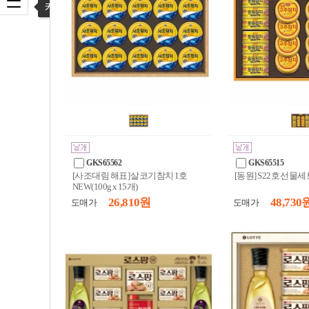
카테고리 열기
GKS65562
GKS65515
[사조대림 해표] 살코기참치 1호
[동원] S22호 선물세
NEW(100g x 15개)
26,810 원
48,730 
도매가
도매가