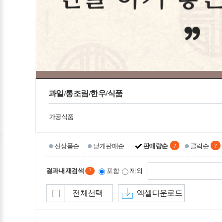
과일/통조림/한우/식품
가공식품
?
?
신상품순
낱개판매순
판매량순
클릭순
결과내 재검색
포함
제외
?
전체선택
엑셀다운로드