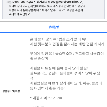
④ 본 상품의 색상은
무역 도매 거래의 특성상 혼합하여 임의 배송
되며,
사이트 상의 디자인과 인쇄 이미지 및 사이즈 등의 안내는 제조 공장의
사정에 따라
실제 상품과 다소 차이
가 날 수도 있으므로 상품 주문 시
주의하여 주십시오.
상세설명
손에 묻지 않게 톡! 껍질 조각 없이 톡!
계란 윗부분의 껍질을
잘라내는 계란 껍질
커터기
부식에 강한 304 올스텐소재 / 견고하고 사용감이
좋은 손잡이
계란을 터트릴 때 손에 묻지 않아 깔끔!
실수로라도 껍질이 음식물에 섞이지 않아 위생
적!
계란껍질을 예쁘게 잘라내어 요리, 화분, 물꽂이
등 다양하게 활용 가능!
상품용도 및 특징
* 내경 사이즈 : 2.5cm