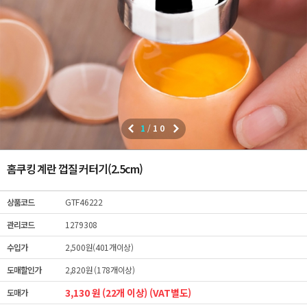
1
/
10
홈쿠킹 계란 껍질 커터기(2.5cm)
상품코드
GTF46222
관리코드
1279308
수입가
2,500원(401개이상)
도매할인가
2,820원 (178개이상)
3,130 원 (22개 이상) (VAT별도)
도매가