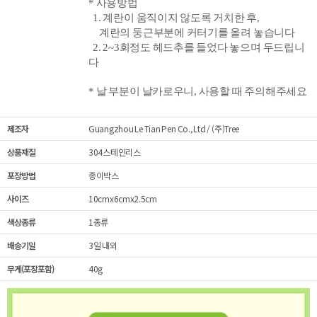
* 사용방법
1. 계란이 움직이지 않도록 거치한 후,
계란의 둥근부분에 커터기를
올려 놓습니다
2. 2~3회정도 헤드추를 들었다 놓으며 두드립니
다
* 날 부분이 날카로우니, 사용할 때 주의해주세요
제조자
Guangzhou Le Tian Pen Co., Ltd / (주)Tree
상품재질
304스테인리스
포장방법
종이박스
사이즈
10cmx6cmx2.5cm
색상종류
1종류
배송기일
3일 내외
무게(포장포함)
40g