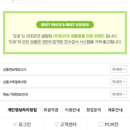
자세히
상품정보제공고시
자세히
상품구매 필독사항
자세히
배송/거래정보 안내
개인정보처리방침
회원약관
이용안내
창업문의
제휴안내
로그인
고객센터
PC버전
회사소개