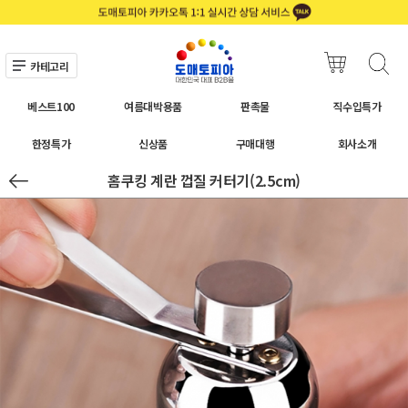
카테고리
베스트100
여름대박용품
판촉물
직수입특가
한정특가
신상품
구매대행
회사소개
홈쿠킹 계란 껍질 커터기(2.5cm)