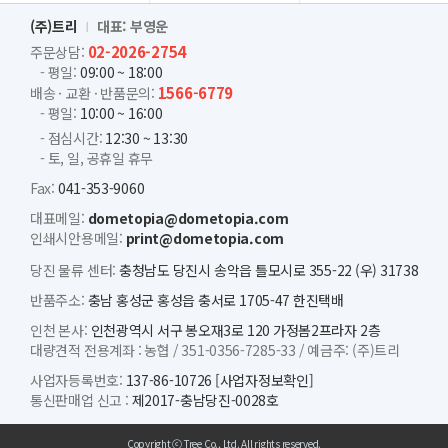
(주)트리
대표: 부영운
02-2026-2754
주문상담:
- 평일:
09:00 ~ 18:00
1566-6779
배송 · 교환 · 반품문의:
- 평일:
10:00 ~ 16:00
- 점심시간:
12:30 ~ 13:30
- 토, 일, 공휴일 휴무
Fax:
041-353-9060
대표메일:
dometopia@dometopia.com
인쇄시안용메일:
print@dometopia.com
당진 물류 센터:
충청남도 당진시 송악읍 틀모시로 355-22 (우) 31738
반품주소:
충남 홍성군 홍성읍 충서로 1705-47 한진택배
인천 본사:
인천광역시 서구 봉오재3로 120 가정봄2프라자 2층
대량견적 전용계좌 :
농협 /
351-0356-7285-33 /
예금주: (주)트리
사업자등록번호:
137-86-10726
[사업자정보확인]
통신판매업 신고 :
제2017-충남당진-0028호
Copyright ⓒ Tree Co., Ltd. All rights reserved.