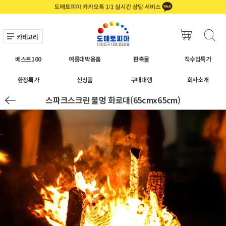
카테고리
베스트100
여름대박용품
판촉물
직수입특가
한정특가
신상품
구매대행
회사소개
스파크스크린 불멍 화로대(65cmx65cm)