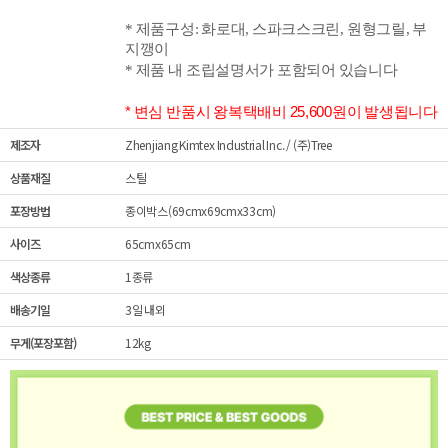
* 제품구성: 화로대, 스파크스크린, 원형
그릴, 부
지깽이
* 제품 내 조립설명서가 포함되어 있습니다
* 변심 반품시 왕복택배비 25,600원이 발생됩니다
제조자
Zhenjiang Kimtex Industrial Inc. / (주)Tree
상품재질
스틸
포장방법
종이박스(69cmx69cmx33cm)
사이즈
65cmx65cm
색상종류
1종류
배송기일
3일 내외
무게(포장포함)
12kg