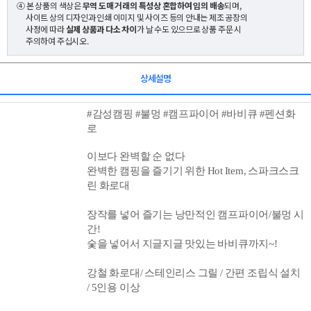
④ 본 상품의 색상은
무역 도매 거래의 특성상 혼합하여 임의 배송
되며,
사이트 상의 디자인과 인쇄 이미지 및 사이즈 등의 안내는 제조 공장의
사정에 따라
실제 상품과 다소 차이
가 날 수도 있으므로 상품 주문 시
주의하여 주십시오.
상세설명
#감성캠핑 #불멍 #캠프파이어 #바비큐 #
펜션
화
로
이보다 완벽할 순 없다
완벽한 캠핑을 즐기기 위한 Hot Item,
스파크스크
린
화로대
장작를 넣어 즐기는 낭만적인
캠프파이어/불멍 시
간!
숯을 넣어서 지글지글
맛있는 바비큐까지~!
강철 화로대/ 스테인리스 그릴 / 간편 조립식 설치
/ 5인용 이상