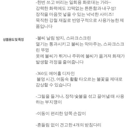
-
한번 쓰고 버리는 일회용 화로대는 가라~
강력한 화력에도 끄떡없는 튼튼함과 내구성!
장작을 마음껏 넣을 수 있는 넉넉한 사이즈!
묵직한 강철 재질로
반영구적으로 사용가능한 제
품입니다
-불씨 날림 방지, 스파크스크린
상품용도 및 특징
열기는 통과시키고 불씨는 막아주는, 스파크스크
린 뚜껑
옷에 불씨가 튀거나
주위에 불씨가 옮겨져 화재가
발생할 걱정을 줄여줍니다
-
360도
에어홀 디자인
불멍 시간, 어둠속 활활 타오르는 불꽃을 제대로
감상할 수 있습니다
-그릴을 들거나, 장작/숯불을 섞고 끌어낼 때 사용
하는 부지깽이
-이동이 편리한 양쪽 손잡이
-흔들림 없이 견고한 4개의 받침다리