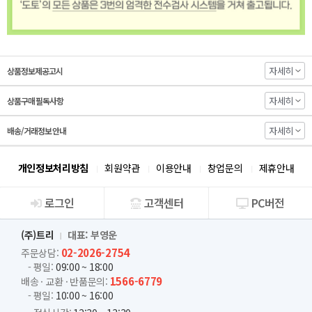
자세히
상품정보제공고시
자세히
상품구매 필독사항
자세히
배송/거래정보 안내
개인정보처리방침
회원약관
이용안내
창업문의
제휴안내
로그인
고객센터
PC버전
회사소개
(주)트리
대표: 부영운
02-2026-2754
주문상담:
- 평일:
09:00 ~ 18:00
1566-6779
배송 · 교환 · 반품문의:
- 평일:
10:00 ~ 16:00