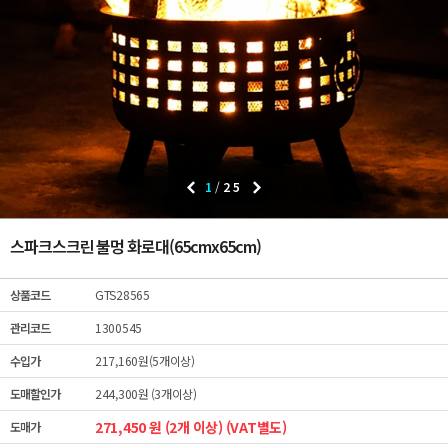
1
/
25
스파크스크린 불멍 화로대(65cmx65cm)
상품코드
GTS28565
관리코드
1300545
수입가
217,160원(5개이상)
도매할인가
244,300원 (3개이상)
271,450 원 (2개 이상) (VAT별도)
도매가