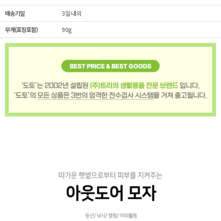
배송기일
3일 내외
무게(포장포함)
90g