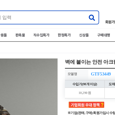
회원가
박용품
판촉물
직수입특가
한정특가
신상품
구매대행
벽에 붙이는 안전 아크릴 
GTF53449
모델명
수입가(98개 이상)
도매
10,290 원
※기업(판매, 구매) 회원가입시 수