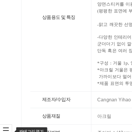
양면스티커를 이용
(평평한 표면에 
상품용도 및 특징
맑고 깨끗한 선
-
-다양한 인테리어
군더더기 없이 깔
단독 혹은 여러 
*구성 :
거울 1p
,
*아크릴 거울은 
가까이보다 멀어질
*제품 표면의 투
제조자/수입자
Cangnan Yihao A
상품재질
아크릴
카테고리 열기