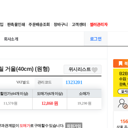
입
판촉물인쇄
주문배송조회
장바구니
고객센터
셀러관리자
로그인
회사소개
거울(40cm) (원형)
위시리스트
1323201
VAT별도
관리코드
할인가 (44개 이상)
도매가 (6개 이상)
소매가
12,860 원
11,570 원
19,290 원
량과 관계없이
도매가
로 구매할 수 있습니다.