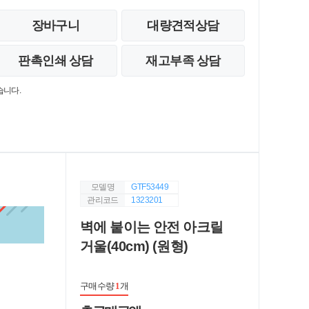
장바구니
대량견적상담
판촉인쇄 상담
재고부족 상담
습니다.
모델명
GTF53449
관리코드
1323201
벽에 붙이는 안전 아크릴
거울(40cm) (원형)
구매수량
1
개