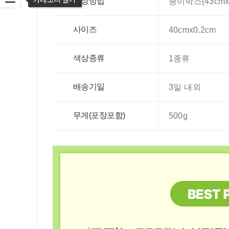
포장방법
종이박스(43cmx4
사이즈
40cmx0.2cm
색상종류
1종류
배송기일
3일 내외
무게(포장포함)
500g