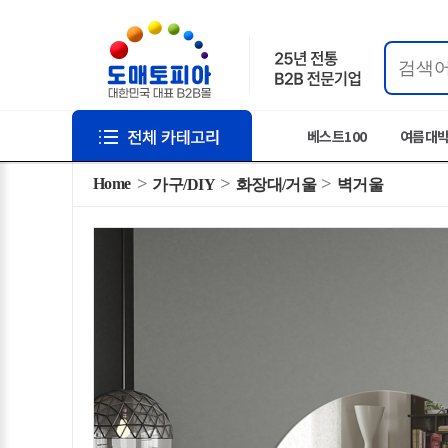
베스트100
여름대
Home
가구/DIY
화장대/거울
벽거울