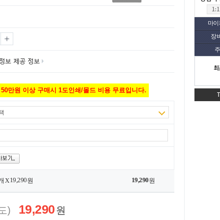
마이
장
주
최
50만원 이상 구매시 1도인쇄/몰드 비용 무료입니다.
택
19,290
19,290
개 X
원
원
19,290
도)
원