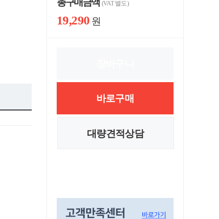
총 구매 금액
(VAT 별도)
19,290
원
장바구니
바로구매
대량견적상담