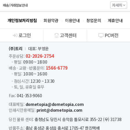
자세히
배송/거래정보 안내
개인정보처리방침
회원약관
이용안내
창업문의
제휴안내
로그인
고객센터
PC버전
회사소개
(주)트리
대표: 부영운
02-2026-2754
주문상담:
- 평일:
09:00 ~ 18:00
1566-6779
배송 · 교환 · 반품문의:
- 평일:
10:00 ~ 16:00
- 점심시간:
12:30 ~ 13:30
- 토, 일, 공휴일 휴무
Fax:
041-353-9060
대표메일:
dometopia@dometopia.com
인쇄시안용메일:
print@dometopia.com
당진 물류 센터:
충청남도 당진시 송악읍 틀모시로 355-22 (우) 31738
반품주소:
충남 홍성군 홍성읍 충서로 1705-47 한진택배