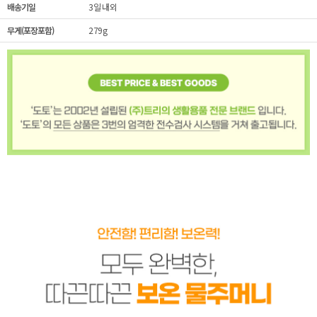
배송기일
3일 내외
무게(포장포함)
279g