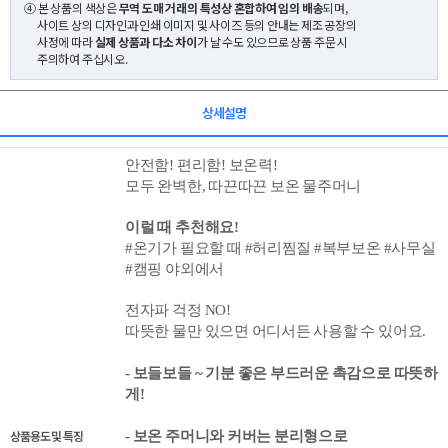
④ 본 상품의 색상은
무역 도매 거래의 특성상 혼합하여 임의 배송
되며,
사이트 상의 디자인과 인쇄 이미지 및 사이즈 등의 안내는 제조 공장의
사정에 따라
실제 상품과 다소 차이
가 날 수도 있으므로 상품 주문 시
주의하여 주십시오.
상세설명
안전함! 편리함! 보온력!
모두 완벽한, 따끈따끈 보온 물주머니
이럴 때 추천해요!
#온기가 필요할 때 #허리찜질 #복부보온 #사무실
#캠핑 야외에서
전자파 걱정 NO!
따뜻한 물만 있으면 어디서든 사용할 수 있어요.
- 보들보들 ~ 기분 좋은 부드러운 촉감으로 따뜻하
게!
상품용도 및 특징
- 보온 주머니와 커버는 분리형으로