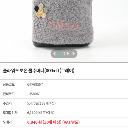
1
/
19
플라워즈 보온 물주머니(800ml) (그레이)
상품코드
GTF68567
관리코드
1358060
수입가
5,470원(183개이상)
도매할인가
6,160원 (82개이상)
6,840 원 (10개 이상) (VAT별도)
도매가