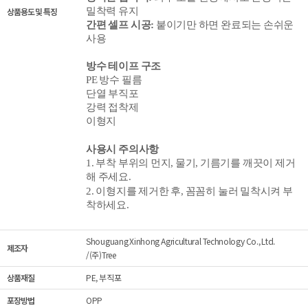
상품용도 및 특징
밀착력 유지
간편 셀프 시공
:
붙이기만 하면 완료되는 손쉬운
사용
방수 테이프 구조
PE 방수 필름
단열 부직포
강력 접착제
이형지
사용시 주의사항
1. 부착 부위의 먼지, 물기, 기름기를 깨끗이 제거
해 주세요.
2. 이형지를 제거
한 후, 꼼꼼히 눌러 밀착시켜 부
착하세요.
Shouguang Xinhong Agricultural Technology Co., Ltd.
제조자
/(주)Tree
상품재질
PE, 부직포
포장방법
OPP