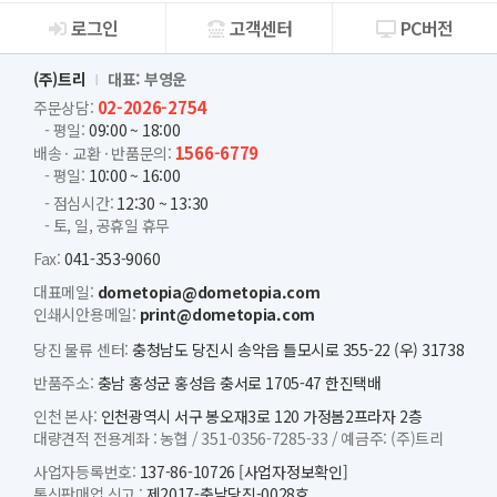
로그인
고객센터
PC버전
회사소개
(주)트리
대표: 부영운
02-2026-2754
주문상담:
- 평일:
09:00 ~ 18:00
1566-6779
배송 · 교환 · 반품문의:
- 평일:
10:00 ~ 16:00
- 점심시간:
12:30 ~ 13:30
- 토, 일, 공휴일 휴무
Fax:
041-353-9060
대표메일:
dometopia@dometopia.com
인쇄시안용메일:
print@dometopia.com
당진 물류 센터:
충청남도 당진시 송악읍 틀모시로 355-22 (우) 31738
반품주소:
충남 홍성군 홍성읍 충서로 1705-47 한진택배
인천 본사:
인천광역시 서구 봉오재3로 120 가정봄2프라자 2층
대량견적 전용계좌 :
농협 /
351-0356-7285-33 /
예금주: (주)트리
사업자등록번호:
137-86-10726
[사업자정보확인]
통신판매업 신고 :
제2017-충남당진-0028호