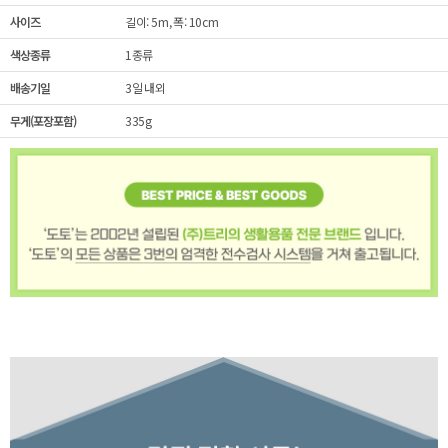
사이즈
길이: 5m, 폭: 10cm
색상종류
1종류
배송기일
3일 내외
무게(포장포함)
335g