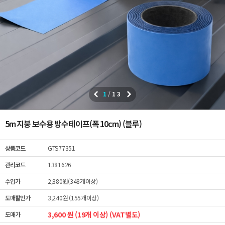
1
/
13
5m 지붕 보수용 방수테이프(폭 10cm) (블루)
상품코드
GTS77351
관리코드
1381626
수입가
2,880원(348개이상)
도매할인가
3,240원 (155개이상)
3,600 원 (19개 이상) (VAT별도)
도매가