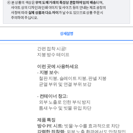
④ 본 상품의 색상은
무역 도매 거래의 특성상 혼합하여 임의 배송
되며,
사이트 상의 디자인과 인쇄 이미지 및 사이즈 등의 안내는 제조 공장의
사정에 따라
실제 상품과 다소 차이
가 날 수도 있으므로 상품 주문 시
주의하여 주십시오.
상세설명
간편 접착 시공!
지붕 방수 테이프
이런 곳에 사용하세요
- 지붕 보수:
철판 지붕, 슬레이트 지붕, 판넬 지붕
균열 부위 및 연결 부위 보강
- 컨테이너 창고:
외부 노출로 인한 부식 방지
틈새 누수 및 빗물 유입 차단
제품 특징
방수 PE 시트:
빗물·누수를 효과적으로 차단
강력한 접착력
:
외부 노출 환경에서도 안정적인