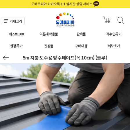
카테고리
베스트100
여름대박용품
판촉물
직수입특가
한정특가
신상품
구매대행
회사소개
5m 지붕 보수용 방수테이프(폭 10cm) (블루)