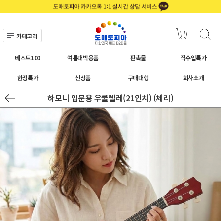
카테고리
베스트100
여름대박용품
판촉물
직수입특가
한정특가
신상품
구매대행
회사소개
하모니 입문용 우쿨렐레(21인치) (체리)