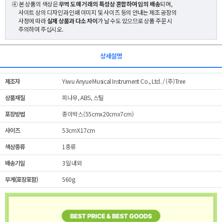
④ 본 상품의 색상은
무역 도매 거래의 특성상 혼합하여 임의 배송
되며,
사이트 상의 디자인과 인쇄 이미지 및 사이즈 등의 안내는 제조 공장의
사정에 따라
실제 상품과 다소 차이
가 날 수도 있으므로 상품 주문 시
주의하여 주십시오.
상세설명
제조자
Yiwu Anyue Musical Instrument Co., Ltd. / (주)Tree
상품재질
피나무, ABS, 스틸
포장방법
종이박스(55cmx20cmx7cm)
사이즈
53cmX17cm
색상종류
1종류
배송기일
3일 내외
무게(포장포함)
560g