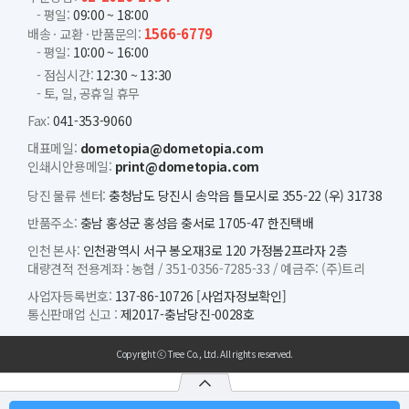
- 평일:
09:00 ~ 18:00
1566-6779
배송 · 교환 · 반품문의:
- 평일:
10:00 ~ 16:00
- 점심시간:
12:30 ~ 13:30
- 토, 일, 공휴일 휴무
Fax:
041-353-9060
대표메일:
dometopia@dometopia.com
인쇄시안용메일:
print@dometopia.com
당진 물류 센터:
충청남도 당진시 송악읍 틀모시로 355-22 (우) 31738
반품주소:
충남 홍성군 홍성읍 충서로 1705-47 한진택배
인천 본사:
인천광역시 서구 봉오재3로 120 가정봄2프라자 2층
대량견적 전용계좌 :
농협 /
351-0356-7285-33 /
예금주: (주)트리
사업자등록번호:
137-86-10726
[사업자정보확인]
통신판매업 신고 :
제2017-충남당진-0028호
Copyright ⓒ Tree Co., Ltd. All rights reserved.