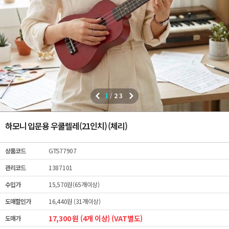
1
/
23
하모니 입문용 우쿨렐레(21인치) (체리)
상품코드
GTS77907
관리코드
1387101
수입가
15,570원(65개이상)
도매할인가
16,440원 (31개이상)
17,300 원 (4개 이상) (VAT별도)
도매가