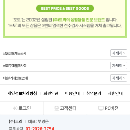
자세히
상품정보제공고시
자세히
상품구매 필독사항
자세히
배송/거래정보 안내
개인정보처리방침
회원약관
이용안내
창업문의
제휴안내
로그인
고객센터
PC버전
회사소개
(주)트리
대표: 부영운
02-2026-2754
주문상담: