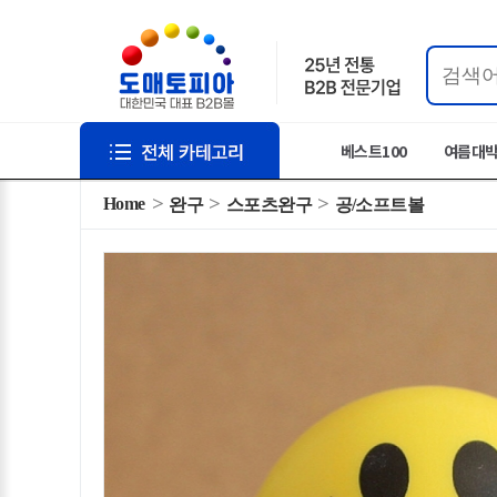
베스트100
여름대
Home
완구
스포츠완구
공/소프트볼