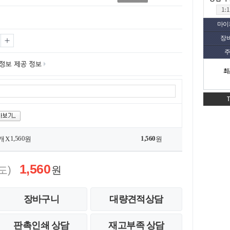
마이
장
주
최
1,560
1,560
개 X
원
원
1,560
도)
원
장바구니
대량견적상담
판촉인쇄 상담
재고부족 상담