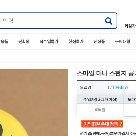
회원가
박용품
판촉물
직수입특가
한정특가
신상품
구매대행
스마일 미니 스펀지 공 
GTF6057
모델명
수입가(1,205개 이상)
도매할
830 원
※기업(판매, 구매) 회원가입시 수