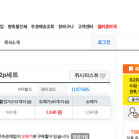
입
판촉물인쇄
주문배송조회
장바구니
고객센터
셀러관리자
로그인
회사소개
2p세트
위시리스트
1187686
VAT별도
관리코드
인가 (532개 이상)
도매가 (65개 이상)
소매가
1,040 원
940 원
1,560 원
량과 관계없이
도매가
로 구매할 수 있습니다.