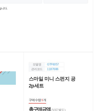
습니다.
모델명
GTF6057
관리코드
1187686
스마일 미니 스펀지 공
2p세트
구매수량
1
개
총 구매 금액
(VAT 별도)