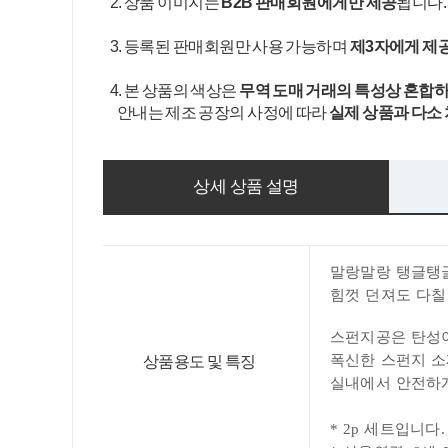
2. 상품 이미지는
B2B 판매회원에게만 제공
됩니다
3. 등록된 판매회원만 사용 가능하며
제3자에게 제
4. 본 상품의 색상은
무역 도매 거래의 특성상 혼합하
안내는 제조 공장의 사정에 따라
실제 상품과 다소
상세 상품 설명
말랑말랑 탱글탱
힘껏 던져도 다칠
스펀지공은 탄성
폭신한 스펀지 
상품용도 및 특징
실내에서 안전하게
* 2p 세트입니다.