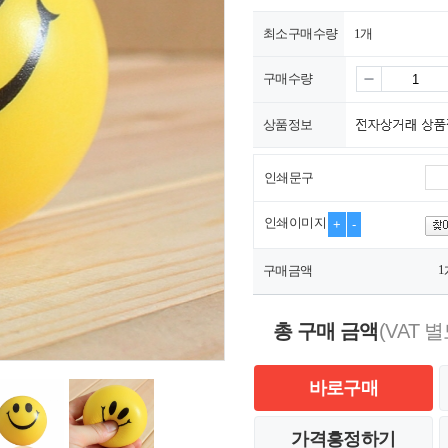
최소구매수량
1개
구매수량
상품정보
인쇄문구
인쇄이미지
+
-
1
구매금액
총 구매 금액
(VAT 별
바로구매
가격흥정하기