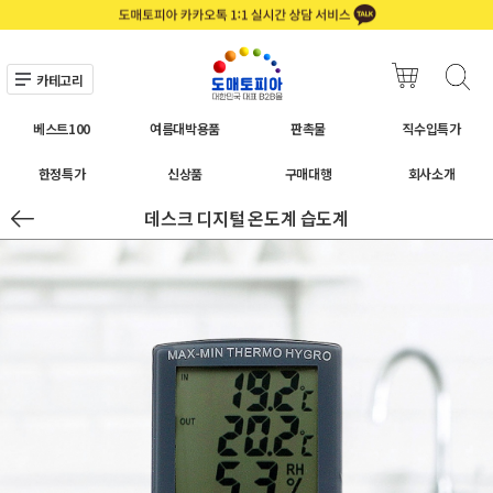
카테고리
베스트100
여름대박용품
판촉물
직수입특가
한정특가
신상품
구매대행
회사소개
데스크 디지털 온도계 습도계