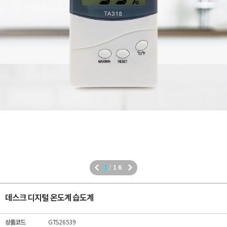
1
/
16
데스크 디지털 온도계 습도계
상품코드
GTS26539