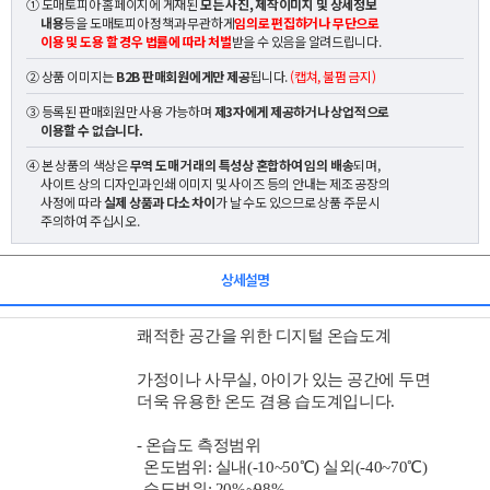
① 도매토피아 홈페이지에 게재된
모든 사진, 제작이미지 및 상세정보
내용
등을 도매토피아 정책과 무관하게
임의로 편집하거나 무단으로
이용 및 도용 할 경우 법률에 따라 처벌
받을 수 있음을 알려드립니다.
② 상품 이미지는
B2B 판매회원에게만 제공
됩니다.
(캡쳐, 불펌 금지)
③ 등록된 판매회원만 사용 가능하며
제3자에게 제공하거나 상업적으로
이용할 수 없습니다.
④ 본 상품의 색상은
무역 도매 거래의 특성상 혼합하여 임의 배송
되며,
사이트 상의 디자인과 인쇄 이미지 및 사이즈 등의 안내는 제조 공장의
사정에 따라
실제 상품과 다소 차이
가 날 수도 있으므로 상품 주문 시
주의하여 주십시오.
상세설명
쾌적한 공간을 위한 디지털 온습도계
가정이나 사무실, 아이가 있는 공간에 두면
더욱 유용한 온도 겸용 습도계입니다.
- 온습도 측정범위
온도범위: 실내(-10~50℃) 실외(-40~70℃)
습도범위: 20%~98%