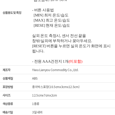
- 버튼 사용법
상품용도 및 특징
[MIN] 최저 온도/습도
[MAX] 최고 온도/습도
[RESE] 현재 온도/습도
실외 온도 측정시, 센서 전선 끝을
창밖/
실외에 부착하거나 꽂아두세요.
[RESET] 버튼을 누르면 실외 온도가 화면에 표시
됩니다.
- 전원 AAA건전지 1개
(미포함
)
제조자
Yiwu Lianyou Commodity Co., Ltd.
상품재질
ABS
포장방법
종이박스포장(10.5cmx3cmx12.5cm)
사이즈
12.5cmx7cmx2cm
색상종류
1종류
배송기일
3일 내외