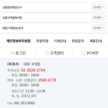
자세히
상품정보제공고시
자세히
상품구매 필독사항
자세히
배송/거래정보 안내
개인정보처리방침
회원약관
이용안내
창업문의
제휴안내
로그인
고객센터
PC버전
회사소개
(주)트리
대표: 부영운
02-2026-2754
주문상담:
- 평일:
09:00 ~ 18:00
1566-6779
배송 · 교환 · 반품문의:
- 평일:
10:00 ~ 16:00
- 점심시간:
12:30 ~ 13:30
- 토, 일, 공휴일 휴무
Fax:
041-353-9060