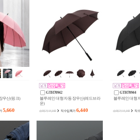
GTH70942
GTH70944
장우산(핑크)
블루레인 대형 자동 장우산(레드브라
블루레인 대형 
운)
5,660
6,440
가
소매가 14,160
직수입특가
소매가 14,160
직