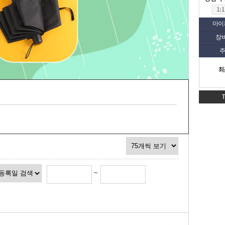
마이
장
주
최
~