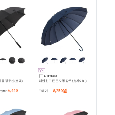
GTF68448
자동 장우산(블랙)
레인윈드 튼튼 자동 장우산(네이비)
6,440
8,250 원
도매가
수입특가