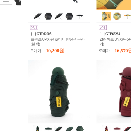
카테고리 열기
GTF62005
GTF62264
프렌즈 UV차단 초미니 양산겸 우산
컬러아트 UV차단 5
(블랙)
키)
10,290 원
16,570 
도매가
도매가