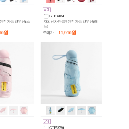
GTF36034
 완전자동 양우산(스
자외선차단 3단 완전자동 양우산(레
드)
10 원
11,910 원
도매가
GTF52760