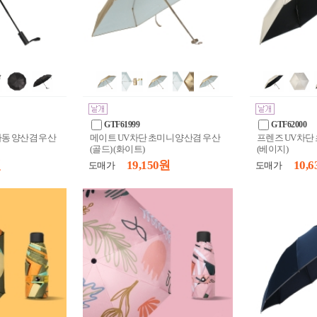
GTF61999
GTF62000
자동 양산겸 우산
메이트 UV차단 초미니 양산겸 우산
프렌즈 UV차단
(골드) (화이트)
(베이지)
원
19,150 원
10,6
도매가
도매가