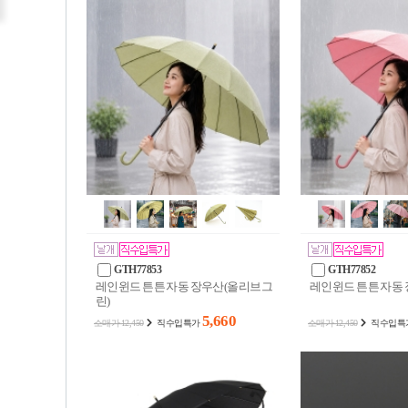
GTH77853
GTH77852
레인윈드 튼튼 자동 장우산(올리브그
레인윈드 튼튼 자동 
린)
5,660
소매가 12,450
직수입특가
소매가 12,450
직수입특