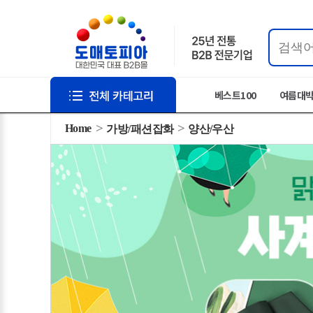
베스트100
여름대
Home
가방/패션잡화
양산/우산