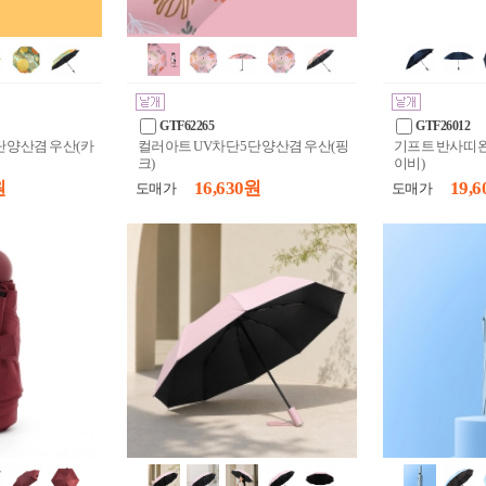
GTF62265
GTF26012
단 양산겸 우산(카
컬러아트 UV차단 5단 양산겸 우산(핑
기프트 반사띠 
크)
이비)
원
16,630 원
19,6
도매가
도매가