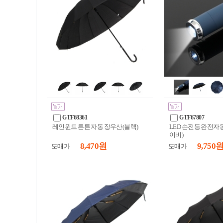
GTF68361
GTF67807
레인윈드 튼튼 자동 장우산(블랙)
LED 손전등 완전자
이비)
8,470 원
9,750 
도매가
도매가