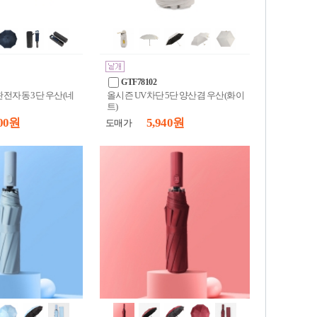
GTF78102
완전자동 3단 우산(네
올시즌 UV차단 5단 양산겸 우산(화이
트)
00 원
5,940 원
도매가