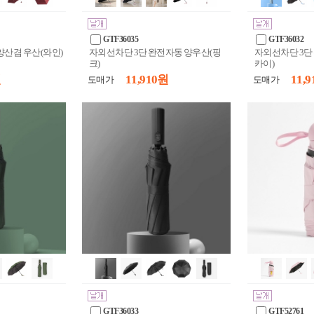
GTF36035
GTF36032
양산겸 우산(와인)
자외선차단 3단 완전자동 양우산(핑
자외선차단 3단
크)
카이)
원
11,910 원
11,9
도매가
도매가
GTF36033
GTF52761