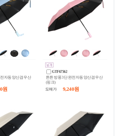
GTF67562
완전자동 양산겸 우산
튼튼 방풍 3단 완전자동 양산겸 우산
(핑크)
40 원
9,240 원
도매가