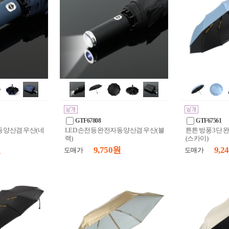
GTF67808
GTF67561
동 양산겸 우산(네
LED 손전등 완전자동 양산겸 우산(블
튼튼 방풍 3단 
랙)
(스카이)
원
9,750 원
9,2
도매가
도매가