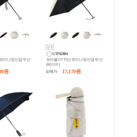
GTF62004
 초미니 양산겸 우산
포터블 UV차단 초미니 양산겸 우산
(베이지)
30 원
17,170 원
도매가