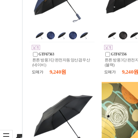
GTF67563
GTF67556
튼튼 방풍 3단 완전자동 양산겸 우산
튼튼 방풍 3단 완전
(네이비)
(블랙)
9,240 원
9,240 
도매가
도매가