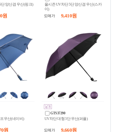
5단 양산겸 우산(핑크)
올시즌 UV차단 5단 양산겸 우산(스카
이)
70 원
9,410 원
도매가
GTS37290
골프우산(네이비)
UV차단 대형 3단 우산(퍼플)
70 원
9,660 원
도매가