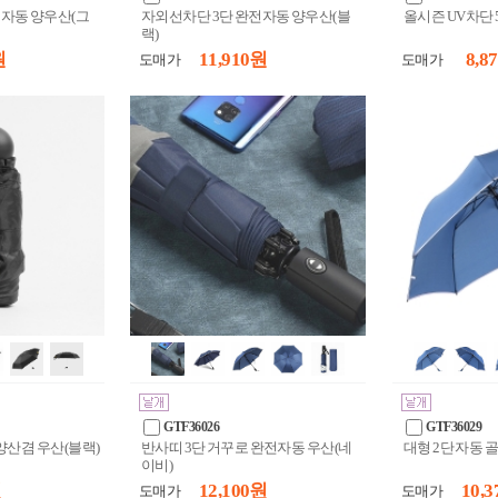
전자동 양우산(그
자외선차단 3단 완전자동 양우산(블
올시즌 UV차단 
랙)
원
11,910 원
8,8
도매가
도매가
GTF36026
GTF36029
양산겸 우산(블랙)
반사띠 3단 거꾸로 완전자동 우산(네
대형 2단 자동 
이비)
원
12,100 원
10,3
도매가
도매가