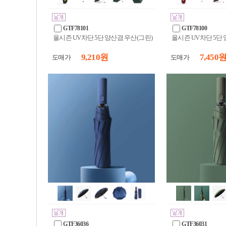
GTF78101
GTF78100
올시즌 UV차단 5단 양산겸 우산(그린)
올시즌 UV차단 5단 
9,210 원
7,450 
도매가
도매가
GTF36036
GTF36031