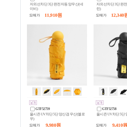
자외선차단 3단 완전자동 양우산(네
자외선차단 3단 완
이비)
린)
11,910 원
12,340 
도매가
도매가
GTF52759
GTF52758
올시즌 UV차단 5단 양산겸 우산(옐로
올시즌 UV차단 5단 
우)
9,980 원
9,410 
도매가
도매가