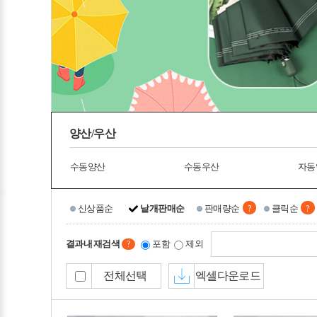
양산/우산
수동양산
수동우산
자동
?
?
신상품순
낱개판매순
판매량순
클릭순
결과내 재검색
포함
제외
?
전체선택
엑셀다운로드