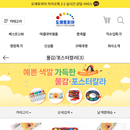
카테고리
베스트100
여름대박용품
판촉물
직수입특가
한정특가
신상품
구매대행
회사소개
물감/포스터컬러(3)
카테고리
상세검색
낱개판매순