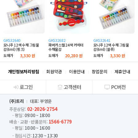
GKS32640
GKS32682
GKS32641
모니주 12색 수채 그림물
파버카스텔 24색 커넥터
모니주 12색 수채 그림물
감(6ml) (핑크)
수채물감
감(6ml) (블루)
도매가
3,330 원
도매가
20,280 원
도매가
3,330 원
개인정보처리방침
회원약관
이용안내
창업문의
제휴안내
로그인
고객센터
PC버전
회사소개
(주)트리
대표: 부영운
02-2026-2754
주문상담:
- 평일:
09:00 ~ 18:00
1566-6779
배송 · 교환 · 반품문의:
- 평일:
10:00 ~ 16:00
- 점심시간:
12:30 ~ 13:30