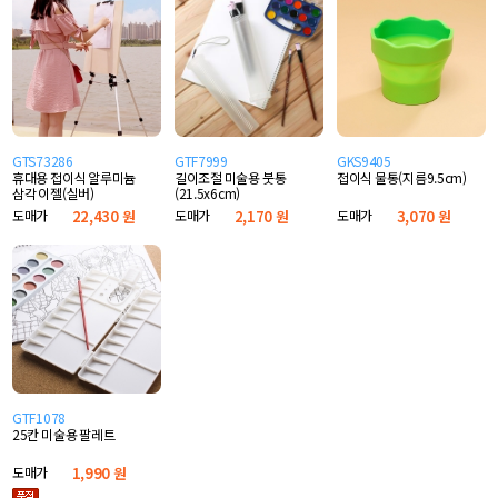
GTS73286
GTF7999
GKS9405
휴대용 접이식 알루미늄
길이조절 미술용 붓통
접이식 물통(지름9.5cm)
삼각 이젤(실버)
(21.5x6cm)
도매가
22,430 원
도매가
2,170 원
도매가
3,070 원
GTF1078
25칸 미술용 팔레트
도매가
1,990 원