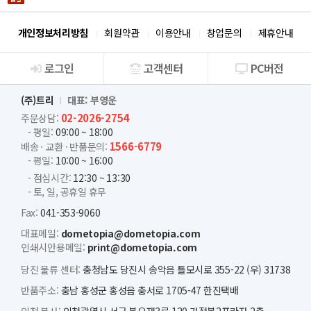
개인정보처리방침
회원약관
이용안내
창업문의
제휴안내
로그인
고객센터
PC버전
회사소개
(주)트리
대표: 부영운
02-2026-2754
주문상담:
- 평일:
09:00 ~ 18:00
1566-6779
배송 · 교환 · 반품문의:
- 평일:
10:00 ~ 16:00
- 점심시간:
12:30 ~ 13:30
- 토, 일, 공휴일 휴무
Fax:
041-353-9060
대표메일:
dometopia@dometopia.com
인쇄시안용메일:
print@dometopia.com
당진 물류 센터:
충청남도 당진시 송악읍 틀모시로 355-22 (우) 31738
반품주소:
충남 홍성군 홍성읍 충서로 1705-47 한진택배
인천 본사:
인천광역시 서구 봉오재3로 120 가정봄2프라자 2층