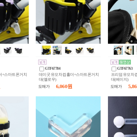
GTF67784
GTF67763
홀더+스마트폰거치
데이굿 유모차 컵홀더+스마트폰거치
프리덤 유모차
대(옐로우)
대(베이지)
원
6,060 원
5,8
도매가
도매가