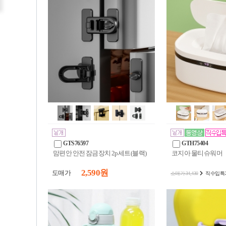
GTS76597
GTH75404
맘편안 안전 잠금장치 2p세트(블랙)
코지아 물티슈워머
2,590 원
도매가
소매가 34,430
직수입특