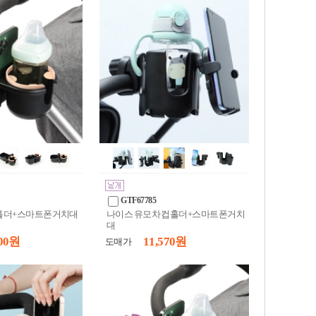
GTF67785
 컵홀더+스마트폰거치대
나이스 유모차 컵홀더+스마트폰거치
대
00 원
11,570 원
도매가