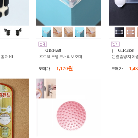
GTF34268
GTF19358
컵홀더 H1
프로텍 투명 모서리보호대
문열림방지 이
원
1,170 원
1,4
도매가
도매가