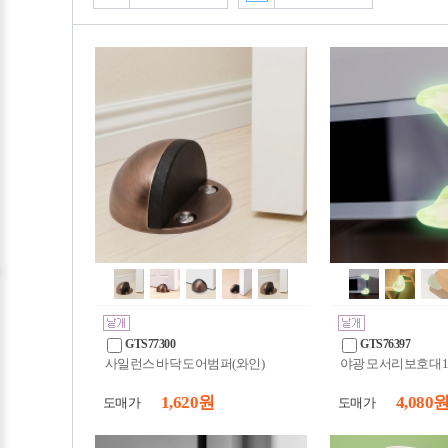
GTS77300
GTS76397
사일런스 바닥 도어범퍼(와인)
야광 모서리보호대 
1,620 원
4,080 
도매가
도매가