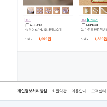
GTF13488
GKP10511
4p 원형 스마일 모서리보호대
2p 다용도 안전락밴드
1,090 원
1,580 
도매가
도매가
개인정보처리방침
회원약관
이용안내
고객센터