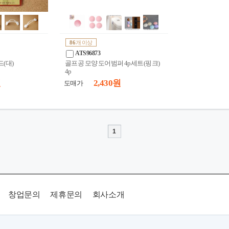
86
개 이상
ATS96873
(대)
골프공 모양 도어범퍼 4p세트(핑크)
4p
원
2,430 원
도매가
1
창업문의
제휴문의
회사소개