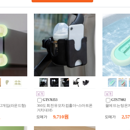
GTS76353
GTS77692
12개입(라운드형)
360도 회전 유모차 컵홀더+스마트폰
물에 뜨는 탕온
거치대 H5
원
9,710 원
2,5
도매가
도매가