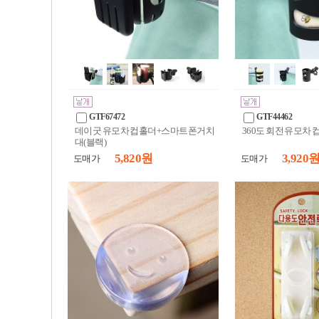
GTF67472
GTF44462
데이굿 유모차 컵홀더+스마트폰거치
360도 회전 유모차 
대(블랙)
5,820 원
3,920 
도매가
도매가