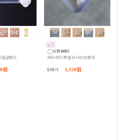
GTF16925
중잠금밴드
세이프티 투명 모서리보호대
30 원
1,150 원
도매가