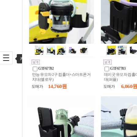
카테고리 열기
GTF67782
GTF67783
만능 유모차 2구 컵홀더+스마트폰거
데이굿 유모차 컵
치대(옐로우)
대(퍼플)
14,760 원
6,060 
도매가
도매가