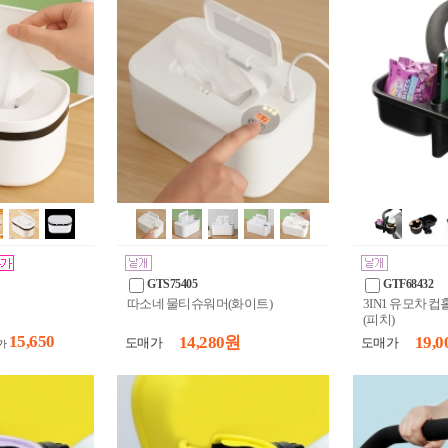
GTS75405
GTF68432
따소네 물티슈워머(화이트)
3IN1 유모차
(피치)
15,650
14,280 원
19,0
도매가
도매가
가