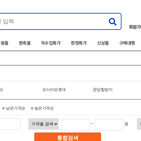
회원가
박용품
판촉물
직수입특가
한정특가
신상품
구매대행
슈
모서리보호대
문닫힘방지
낮은가격순
높은가격순
~
원