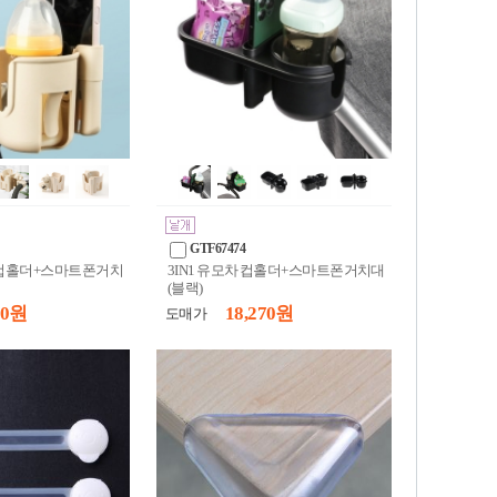
GTF67474
 컵홀더+스마트폰거치
3IN1 유모차 컵홀더+스마트폰거치대
(블랙)
60 원
18,270 원
도매가