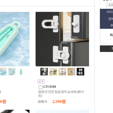
마이
장
주
최
GTS76598
계
맘편안 안전 잠금장치 2p세트(화이
트)
70 원
2,590 원
도매가