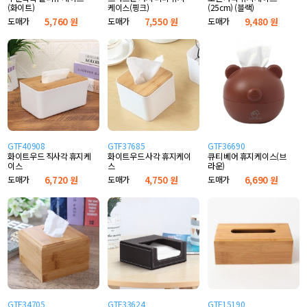
(화이트)
케이스(핑크)
(25cm) (블랙)
도매가
5,760 원
도매가
7,550 원
도매가
9,480 원
GTF40908
GTF37685
GTF36690
화이트우드 직사각 휴지케
화이트우드 사각 휴지케이
큐티 베어 휴지케이스(브
이스
스
라운)
도매가
6,720 원
도매가
4,750 원
도매가
6,690 원
GTF34705
GTF33624
GTF15190