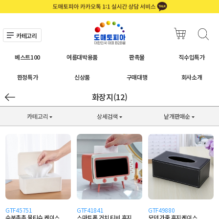
카테고리
베스트100
여름대박용품
판촉물
직수입특가
한정특가
신상품
구매대행
회사소개
화장지(12)
카테고리
상세검색
낱개판매순
GTF45751
GTF41841
GTF49880
수분촉촉 물티슈 케이스
스마트폰 거치 티비 휴지
모던 가죽 휴지케이스