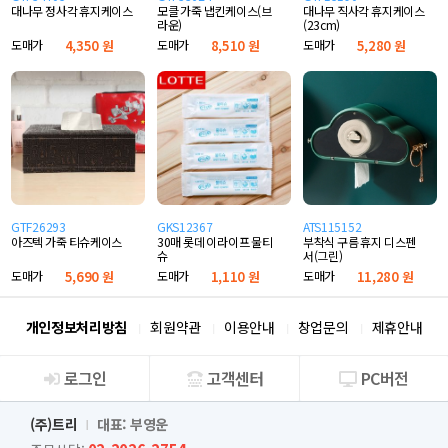
대나무 정사각 휴지케이스
모클 가죽 냅킨케이스(브
대나무 직사각 휴지케이스
라운)
(23cm)
도매가
4,350 원
도매가
8,510 원
도매가
5,280 원
GTF26293
GKS12367
ATS115152
아즈텍 가죽 티슈케이스
30매 롯데 이라이프 물티
부착식 구름 휴지 디스펜
슈
서(그린)
도매가
5,690 원
도매가
1,110 원
도매가
11,280 원
개인정보처리방침
회원약관
이용안내
창업문의
제휴안내
로그인
고객센터
PC버전
회사소개
(주)트리
대표: 부영운