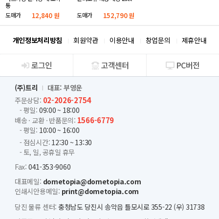
통
도매가
12,840 원
도매가
152,790 원
개인정보처리방침
회원약관
이용안내
창업문의
제휴안내
로그인
고객센터
PC버전
회사소개
(주)트리
대표: 부영운
02-2026-2754
주문상담:
- 평일:
09:00 ~ 18:00
1566-6779
배송 · 교환 · 반품문의:
- 평일:
10:00 ~ 16:00
- 점심시간:
12:30 ~ 13:30
- 토, 일, 공휴일 휴무
Fax:
041-353-9060
대표메일:
dometopia@dometopia.com
인쇄시안용메일:
print@dometopia.com
당진 물류 센터:
충청남도 당진시 송악읍 틀모시로 355-22 (우) 31738