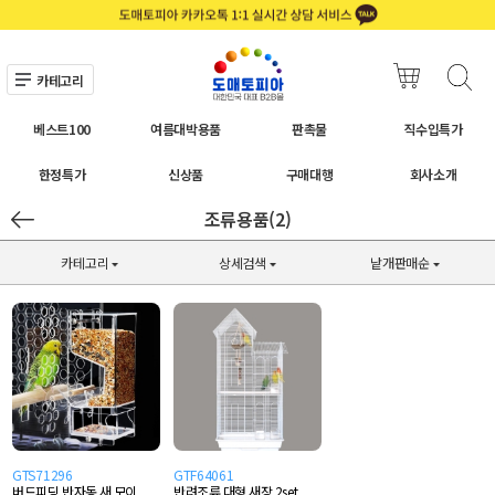
카테고리
베스트100
여름대박용품
판촉물
직수입특가
한정특가
신상품
구매대행
회사소개
조류용품(2)
카테고리
상세검색
낱개판매순
GTS71296
GTF64061
버드피딩 반자동 새 모이
반려조류 대형 새장 2set