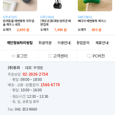
GTF47325
GTF27641
GKS73652
반려동물 배변봉투 우주캡
[펫코코]중대형 반려견 배
뼈다귀 배변봉투 케이스
슐 케이스 세트
변집게
도매가
2,650 원
도매가
7,490 원
도매가
650 원
개인정보처리방침
회원약관
이용안내
창업문의
제휴안내
로그인
고객센터
PC버전
회사소개
(주)트리
대표: 부영운
02-2026-2754
주문상담:
- 평일:
09:00 ~ 18:00
1566-6779
배송 · 교환 · 반품문의:
- 평일:
10:00 ~ 16:00
- 점심시간:
12:30 ~ 13:30
- 토, 일, 공휴일 휴무
Fax:
041-353-9060