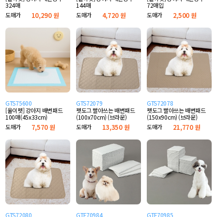
324매
144매
72매입
도매가
10,290 원
도매가
4,720 원
도매가
2,500 원
GTS75600
GTS72079
GTS72078
[율이펫] 강아지 배변패드
펫도그 빨아쓰는 배변패드
펫도그 빨아쓰는 배변패드
100매(45x33cm)
(100x70cm) (브라운)
(150x90cm) (브라운)
도매가
7,570 원
도매가
13,350 원
도매가
21,770 원
GTS72080
GTF70984
GTF70985