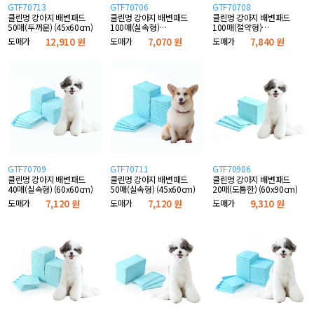
GTF70713
GTF70706
GTF70708
클린멍 강아지 배변패드
클린멍 강아지 배변패드
클린멍 강아지 배변패드
50매(두꺼운) (45x60cm)
100매(실속형)
100매(절약형)
(33x45cm)
(33x45cm)
도매가
12,910 원
도매가
7,070 원
도매가
7,840 원
GTF70709
GTF70711
GTF70986
클린멍 강아지 배변패드
클린멍 강아지 배변패드
클린멍 강아지 배변패드
40매(실속형) (60x60cm)
50매(실속형) (45x60cm)
20매(도톰한) (60x90cm)
도매가
7,120 원
도매가
7,120 원
도매가
9,310 원