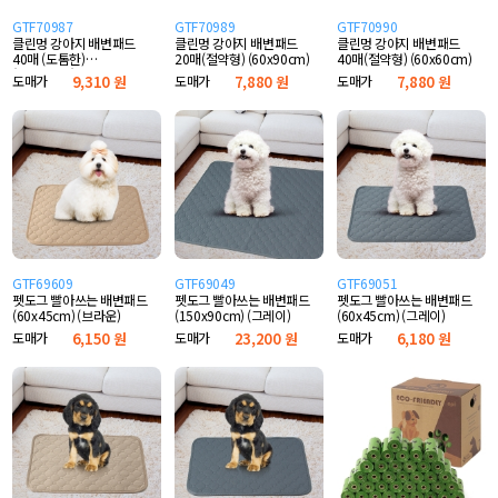
GTF70987
GTF70989
GTF70990
클린멍 강아지 배변패드
클린멍 강아지 배변패드
클린멍 강아지 배변패드
40매 (도톰한)
20매(절약형) (60x90cm)
40매(절약형) (60x60cm)
(60x60cm)
도매가
9,310 원
도매가
7,880 원
도매가
7,880 원
GTF69609
GTF69049
GTF69051
펫도그 빨아쓰는 배변패드
펫도그 빨아쓰는 배변패드
펫도그 빨아쓰는 배변패드
(60x45cm) (브라운)
(150x90cm) (그레이)
(60x45cm) (그레이)
도매가
6,150 원
도매가
23,200 원
도매가
6,180 원