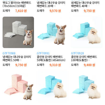
펫도그 빨아쓰는 배변패드
냄새잡는 대나무숯 강아지
냄새잡는 대나무숯 강아지
(70x50cm) (브라운)
배변패드 20매
배변패드 40매
(60x90cm)
(60x60cm)
도매가
7,610 원
도매가
9,570 원
도매가
9,750 원
GTF70988
GTF70991
GTF70928
냄새잡는 대나무숯 강아지
클린멍 강아지 배변패드
클린멍 강아지 배변패드
배변패드 50매
50매(도톰한) (45x60cm)
100매(도톰한)
(45x60cm)
(33x45cm)
도매가
9,750 원
도매가
9,310 원
도매가
9,400 원