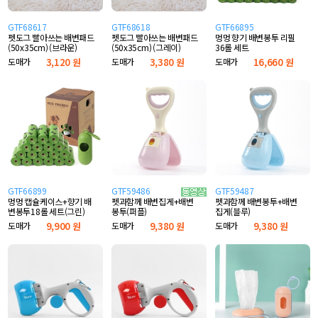
GTF68617
GTF68618
GTF66895
펫도그 빨아쓰는 배변패드
펫도그 빨아쓰는 배변패드
멍멍 향기 배변봉투 리필
(50x35cm) (브라운)
(50x35cm) (그레이)
36롤 세트
도매가
3,120 원
도매가
3,380 원
도매가
16,660 원
GTF66899
GTF59486
GTF59487
멍멍 캡슐케이스+향기 배
펫과함께 배변봉투+배변
펫과함께 배변집게+배변
변봉투18롤 세트(그린)
집게(블루)
봉투(퍼플)
도매가
9,900 원
도매가
9,380 원
도매가
9,380 원