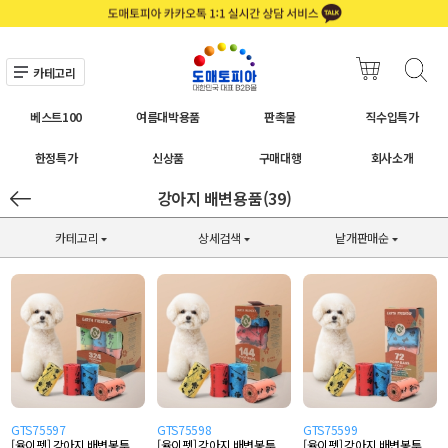
카테고리
베스트100
여름대박용품
판촉물
직수입특가
한정특가
신상품
구매대행
회사소개
강아지 배변용품(39)
카테고리
상세검색
낱개판매순
GTS75597
GTS75598
GTS75599
[율이펫] 강아지 배변봉투
[율이펫] 강아지 배변봉투
[율이펫] 강아지 배변봉투