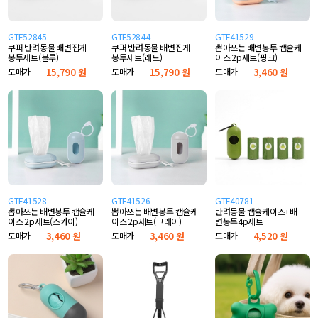
GTF52845
GTF52844
GTF41529
쿠퍼 반려동물 배변집게
쿠퍼 반려동물 배변집게
뽑아쓰는 배변봉투 캡슐케
봉투세트(블루)
봉투세트(레드)
이스 2p세트(핑크)
도매가
15,790 원
도매가
15,790 원
도매가
3,460 원
GTF41528
GTF41526
GTF40781
뽑아쓰는 배변봉투 캡슐케
뽑아쓰는 배변봉투 캡슐케
반려동물 캡슐케이스+배
이스 2p세트(스카이)
이스 2p세트(그레이)
변봉투4p세트
도매가
3,460 원
도매가
3,460 원
도매가
4,520 원