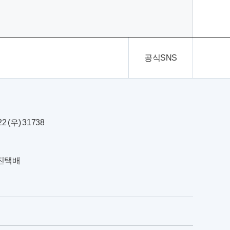
공식SNS
(우) 31738
한진택배