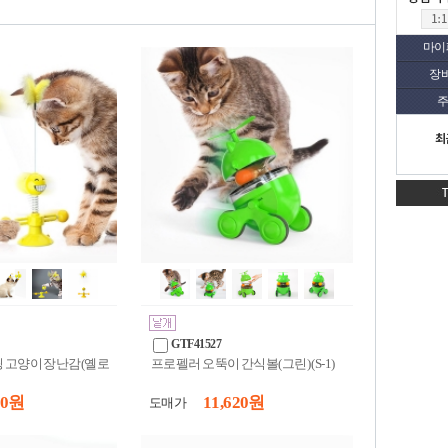
마이
장
주
최
GTF41527
 고양이 장난감(옐로
프로펠러 오뚝이 간식볼(그린) (S-1)
10 원
11,620 원
도매가