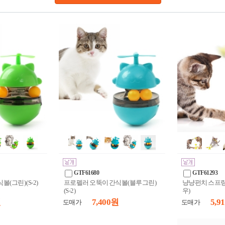
GTF61680
GTF61293
(그린) (S-2)
프로펠러 오뚝이 간식볼(블루그린)
냥냥펀치 스프링
(S-2)
우)
원
7,400 원
5,9
도매가
도매가