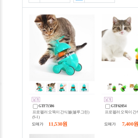
GTF71586
GTF62054
프로펠러 오뚝이 간식볼(블루그린)
프로펠러 오뚝이 간식볼
(S-1)
11,530 원
7,400 
도매가
도매가