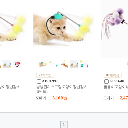
70
개 이상
87
개 이상
ATS112199
ATS83240
이 장난감 A-
냥냥펀치 스프링 고양이 장난감 A-
폼폼이 고양이 
1(민트)
원
3,160 원
2,4
도매가
도매가
1