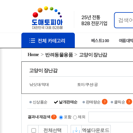
베스트100
여름대
Home
반려동물용품
고양이 장난감
고양이 장난감
낚싯대/막대
토이/쿠션/공
?
?
신상품순
낱개판매순
판매량순
클릭순
결과내 재검색
포함
제외
?
전체선택
엑셀다운로드