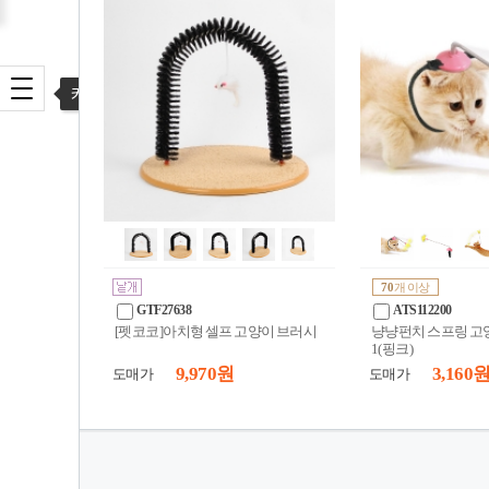
카테고리 열기
70
개 이상
GTF27638
ATS112200
[펫코코]아치형 셀프 고양이 브러시
냥냥펀치 스프링 고양
1(핑크)
9,970 원
3,160 
도매가
도매가