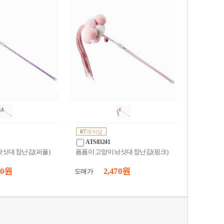
87
개 이상
ATS83241
낚싯대 장난감(퍼플)
폼폼이 고양이 낚싯대 장난감(핑크)
70 원
2,470 원
도매가