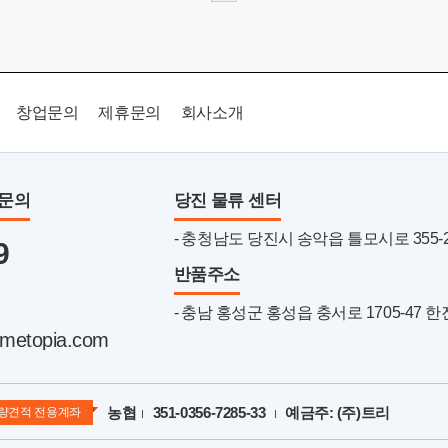
창업문의
제휴문의
회사소개
품문의
당진 물류 센터
- 충청남도 당진시 송악읍 틀모시로 355-22 
9
반품주소
- 충남 홍성군 홍성읍 충서로 1705-47 
metopia.com
농협
351-0356-7285-33
예금주: (주)트리
량견적 전용계좌