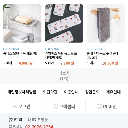
GTF52850
GTF52443
GTF52354
홈바스 모던 비누대(실버)
리빙바스 욕실 규조토 트
홈네이처 우드 수건걸이
레이(머시룸)
(45cm)
도매가
4,080 원
도매가
2,700 원
도매가
18,630 원
더보기
(1/3)
개인정보처리방침
회원약관
이용안내
창업문의
제휴안내
로그인
고객센터
PC버전
회사소개
(주)트리
대표: 부영운
02-2026-2754
주문상담: