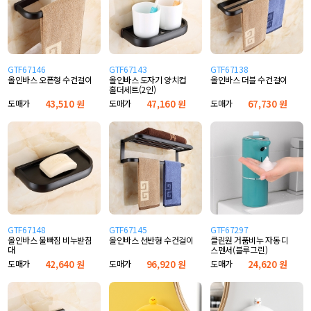
GTF67146
GTF67143
GTF67138
올인바스 오픈형 수건걸이
올인바스 도자기 양치컵
올인바스 더블 수건걸이
홀더세트(2인)
도매가
43,510 원
도매가
47,160 원
도매가
67,730 원
GTF67148
GTF67145
GTF67297
올인바스 물빠짐 비누받침
올인바스 선반형 수건걸이
클린원 거품비누 자동 디
대
스펜서(블루그린)
도매가
42,640 원
도매가
96,920 원
도매가
24,620 원