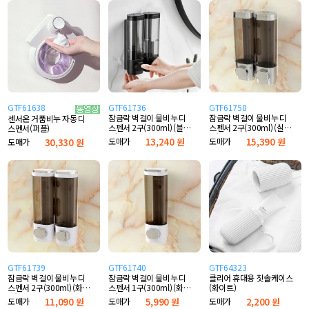
GTF61638
GTF61736
GTF61758
잠금락 벽걸이 물비누 디
잠금락 벽걸이 물비누 디
센서온 거품비누 자동 디
스펜서 2구(300ml) (블
스펜서 2구(300ml) (실
스펜서(퍼플)
랙)
버)
도매가
13,240 원
도매가
15,390 원
도매가
30,330 원
GTF61739
GTF61740
GTF64323
잠금락 벽걸이 물비누 디
잠금락 벽걸이 물비누 디
클리어 휴대용 칫솔케이스
스펜서 2구(300ml) (화이
스펜서 1구(300ml) (화이
(화이트)
트)
트)
도매가
11,090 원
도매가
5,990 원
도매가
2,200 원