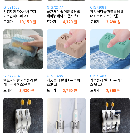
GTS71503
GTS72077
GTS72088
건전지형 자동센서 휴지
클린 세탁솔 거품롤러 빨
워싱 세탁솔 거품롤러 빨
디스펜서(그레이)
래비누 케이스(옐로우)
래비누 케이스(그린)
도매가
19,150 원
도매가
4,320 원
도매가
2,490 원
GTS72084
GTS71485
GTS71486
핸드 세탁솔 거품롤러 빨
거품 롤러 빨래비누 케이
거품 롤러 빨래비누 케이
래비누 케이스(블루)
스(핑크)
스(민트)
도매가
3,430 원
도매가
2,760 원
도매가
2,760 원