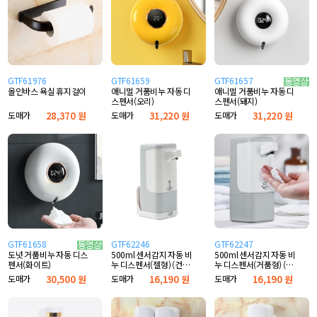
GTF61976
GTF61659
GTF61657
올인바스 욕실 휴지걸이
애니멀 거품비누 자동 디
애니멀 거품비누 자동 디
스펜서(오리)
스펜서(돼지)
도매가
28,370 원
도매가
31,220 원
도매가
31,220 원
GTF61658
GTF62246
GTF62247
500ml 센서감지 자동 비
500ml 센서감지 자동 비
도넛 거품비누 자동 디스
누 디스펜서(젤형) (건전
누 디스펜서(거품형) (건
펜서(화이트)
지)
전지)
도매가
16,190 원
도매가
16,190 원
도매가
30,500 원