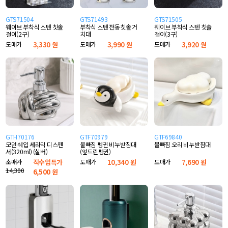
GTS71504
GTS71493
GTS71505
웨이브 부착식 스텐 칫솔
부착식 스텐 전동칫솔 거
웨이브 부착식 스텐 칫솔
걸이(2구)
치대
걸이(3구)
도매가
3,330 원
도매가
3,990 원
도매가
3,920 원
GTH70176
GTF70979
GTF69840
모던 쉐입 세라믹 디스펜
물빠짐 펭귄 비누받침대
물빠짐 오리 비누받침대
서(320ml) (실버)
(엎드린펭귄)
소매가
직수입특가
도매가
10,340 원
도매가
7,690 원
14,300
6,500
원