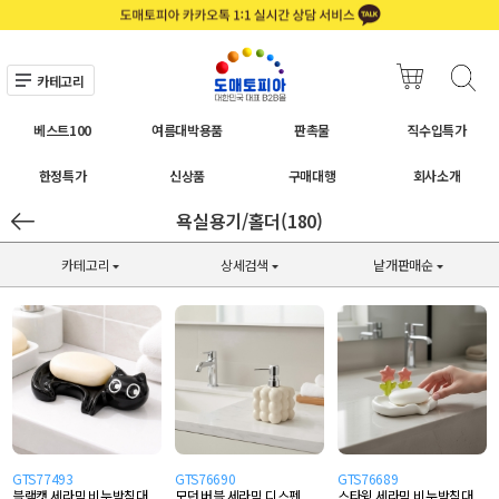
카테고리
베스트100
여름대박용품
판촉물
직수입특가
한정특가
신상품
구매대행
회사소개
욕실용기/홀더(180)
카테고리
상세검색
낱개판매순
GTS77493
GTS76690
GTS76689
블랙캣 세라믹 비누받침대
모던 버블 세라믹 디스펜
스타윙 세라믹 비누받침대