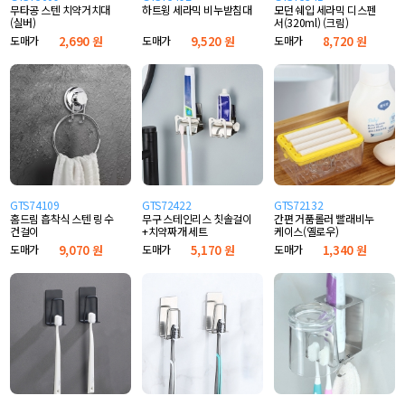
무타공 스텐 치약거치대
하트윙 세라믹 비누받침대
모던 쉐입 세라믹 디스펜
(실버)
서(320ml) (크림)
도매가
2,690 원
도매가
9,520 원
도매가
8,720 원
GTS74109
GTS72422
GTS72132
홈드림 흡착식 스텐 링 수
무구 스테인리스 칫솔걸이
간편 거품롤러 빨래비누
건걸이
+치약짜개 세트
케이스(옐로우)
도매가
9,070 원
도매가
5,170 원
도매가
1,340 원