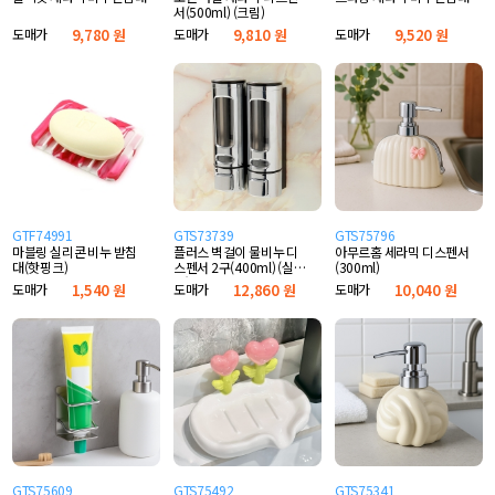
서(500ml) (크림)
도매가
9,780 원
도매가
9,810 원
도매가
9,520 원
GTF74991
GTS73739
GTS75796
마블링 실리콘 비누 받침
플러스 벽걸이 물비누 디
아무르홈 세라믹 디스펜서
대(핫핑크)
스펜서 2구(400ml) (실
(300ml)
버)
도매가
1,540 원
도매가
12,860 원
도매가
10,040 원
GTS75609
GTS75492
GTS75341