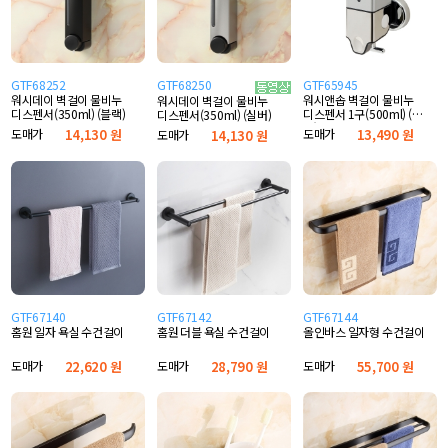
GTF68252
GTF68250
GTF65945
워시데이 벽걸이 물비누
워시앤솝 벽걸이 물비누
워시데이 벽걸이 물비누
디스펜서(350ml) (블랙)
디스펜서 1구(500ml) (실
디스펜서(350ml) (실버)
버)
도매가
14,130 원
도매가
13,490 원
도매가
14,130 원
GTF67140
GTF67142
GTF67144
홈원 일자 욕실 수건걸이
홈원 더블 욕실 수건걸이
올인바스 일자형 수건걸이
도매가
22,620 원
도매가
28,790 원
도매가
55,700 원