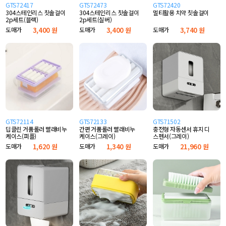
GTS72417
GTS72473
GTS72420
304스테인리스 칫솔걸이
304스테인리스 칫솔걸이
멀티활용 치약 칫솔걸이
2p세트(블랙)
2p세트(실버)
도매가
3,400 원
도매가
3,400 원
도매가
3,740 원
GTS72114
GTS72133
GTS71502
딥클린 거품롤러 빨래비누
간편 거품롤러 빨래비누
충전형 자동센서 휴지 디
케이스(퍼플)
케이스(그레이)
스펜서(그레이)
도매가
1,620 원
도매가
1,340 원
도매가
21,960 원