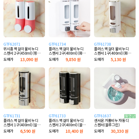
GTF62071
GTF61734
GTF61738
위시홈 벽걸이 물비누 디
플러스 벽걸이 물비누 디
플러스 벽걸이 물비누 디
스펜서 2구(450ml) (핑
스펜서 2구(400ml) (화이
스펜서 1구(400ml) (화이
크)
트)
트)
도매가
13,090 원
도매가
9,850 원
도매가
5,130 원
GTF61731
GTF61733
GTF61637
플러스 벽걸이 물비누 디
플러스 벽걸이 물비누 디
센서온 거품비누 자동 디
스펜서 1구(400ml) (실
스펜서 2구(400ml) (블
스펜서(블루그린)
버)
랙)
도매가
6,590 원
도매가
10,400 원
도매가
30,330 원