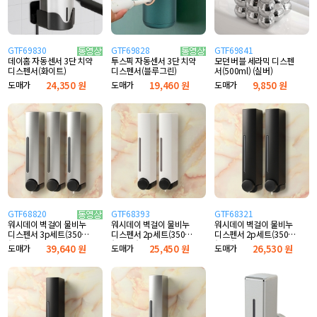
GTF69830
GTF69828
GTF69841
모던 버블 세라믹 디스펜
데이홈 자동센서 3단 치약
투스픽 자동센서 3단 치약
서(500ml) (실버)
디스펜서(화이트)
디스펜서(블루그린)
도매가
9,850 원
도매가
24,350 원
도매가
19,460 원
GTF68820
GTF68393
GTF68321
워시데이 벽걸이 물비누
워시데이 벽걸이 물비누
워시데이 벽걸이 물비누
디스펜서 2p세트(350ml)
디스펜서 2p세트(350ml)
디스펜서 3p세트(350ml)
(화이트)
(블랙)
(실버)
도매가
25,450 원
도매가
26,530 원
도매가
39,640 원