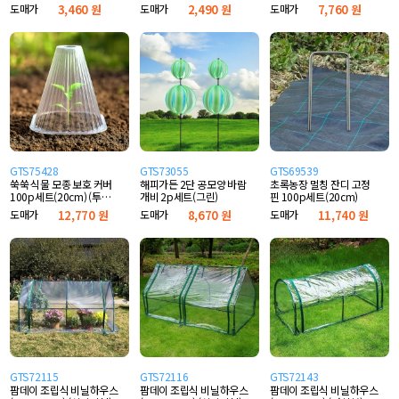
고깔)
도매가
3,460 원
도매가
2,490 원
도매가
7,760 원
GTS75428
GTS73055
GTS69539
쑥쑥 식물 모종 보호 커버
해피가든 2단 공모양 바람
초록농장 멀칭 잔디 고정
100p세트(20cm) (투명
개비 2p세트(그린)
핀 100p세트(20cm)
고깔)
도매가
12,770 원
도매가
8,670 원
도매가
11,740 원
GTS72115
GTS72116
GTS72143
팜데이 조립식 비닐하우스
팜데이 조립식 비닐하우스
팜데이 조립식 비닐하우스