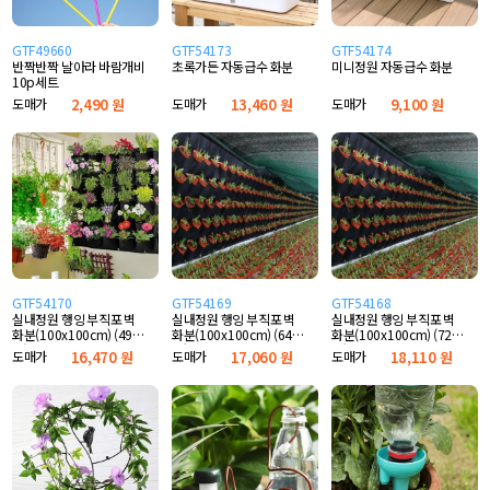
GTF49660
GTF54173
GTF54174
반짝반짝 날아라 바람개비
초록가든 자동급수 화분
미니정원 자동급수 화분
10p세트
도매가
2,490 원
도매가
13,460 원
도매가
9,100 원
GTF54170
GTF54169
GTF54168
실내정원 행잉 부직포 벽
실내정원 행잉 부직포 벽
실내정원 행잉 부직포 벽
화분(100x100cm) (49포
화분(100x100cm) (64포
화분(100x100cm) (72포
켓)
켓)
켓)
도매가
16,470 원
도매가
17,060 원
도매가
18,110 원