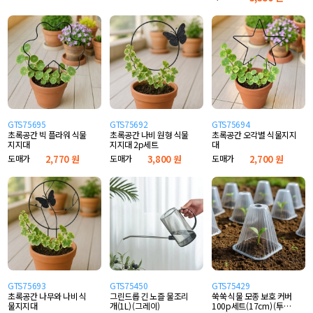
GTS75695
GTS75692
GTS75694
초록공간 빅 플라워 식물
초록공간 나비 원형 식물
초록공간 오각별 식물지지
지지대
지지대 2p세트
대
도매가
2,770 원
도매가
3,800 원
도매가
2,700 원
GTS75693
GTS75450
GTS75429
초록공간 나무와 나비 식
그린드롭 긴 노즐 물조리
쑥쑥 식물 모종 보호 커버
물지지대
개(1L) (그레이)
100p세트(17cm) (투명