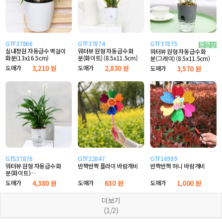
GTF37866
GTF37874
GTF37875
실내정원 자동급수 벽걸이
워터뷰 원형 자동급수 화
워터뷰 원형 자동급수 화
화분(13x16.5cm)
분(화이트) (8.5x11.5cm)
분(그레이) (8.5x11.5cm)
도매가
3,210 원
도매가
2,830 원
도매가
3,570 원
GTS37876
GTF22847
GTF16989
워터뷰 원형 자동급수 화
반짝반짝 플라이 바람개비
반짝반짝 허니 바람개비
분(화이트)
(10.5x13.5cm)
도매가
4,380 원
도매가
630 원
도매가
1,000 원
더보기
(1/2)