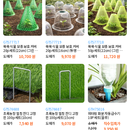
GTS77717
GTS77719
GTS77718
쑥쑥 식물 모종 보호 커버
쑥쑥 식물 모종 보호 커버
쑥쑥 식물 모종 보호 커버
20p세트(22cm) (그린 도
20p세트(16cm) (투명 돔
50p세트(22cm) (그린 고
트)
형)
깔)
도매가
10,700 원
도매가
9,970 원
도매가
11,720 원
GTS76688
GTS76687
GTH75016
초록농장 멀칭 잔디 고정
초록농장 멀칭 잔디 고정
워터링 화분 자동급수기
핀 100p세트(10cm)
핀 100p세트(15cm)
10P세트(블루)
도매가
7,540 원
도매가
9,070 원
소매가
직수입특가
7,370
3,350
원