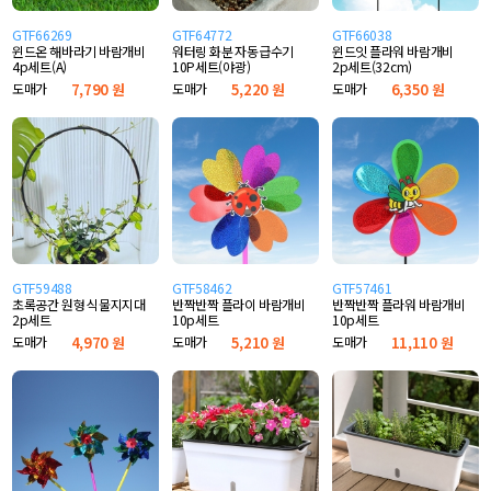
GTF66269
GTF64772
GTF66038
윈드온 해바라기 바람개비
워터링 화분 자동급수기
윈드잇 플라워 바람개비
4p세트(A)
10P세트(야광)
2p세트(32cm)
도매가
7,790 원
도매가
5,220 원
도매가
6,350 원
GTF59488
GTF58462
GTF57461
초록공간 원형 식물지지대
반짝반짝 플라이 바람개비
반짝반짝 플라워 바람개비
2p세트
10p세트
10p세트
도매가
4,970 원
도매가
5,210 원
도매가
11,110 원