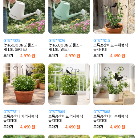
GTS77825
GTS77826
GTS77815
[theSOJOONG] 물조리
[theSOJOONG] 물조리
초록공간 버드 부채형 식
개 1.8L (화이트)
개 1.8L (민트)
물지지대
도매가
4,970 원
도매가
4,970 원
도매가
4,490 원
GTS77811
GTS77809
GTS77808
초록공간 나비 격자형 식
초록공간 버드 격자형 식
초록공간 나비 부채형 식
물지지대
물지지대
물지지대
도매가
4,490 원
도매가
4,490 원
도매가
4,490 원