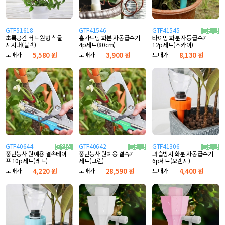
GTF51618
GTF41546
GTF41545
초록공간 버드 원형 식물
홈가드닝 화분 자동급수기
타이밍 화분 자동급수기
지지대(블랙)
4p세트(80cm)
12p세트(스카이)
도매가
5,580 원
도매가
3,900 원
도매가
8,130 원
GTF40644
GTF40642
GTF41306
풍년농사 원예용 결속테이
풍년농사 원예용 결속기
과습방지 화분 자동급수기
프 10p세트(레드)
세트(그린)
6p세트(오렌지)
도매가
4,220 원
도매가
28,590 원
도매가
4,400 원