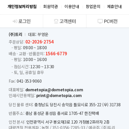
개인정보처리방침
회원약관
이용안내
창업문의
제휴안내
로그인
고객센터
PC버전
회사소개
(주)트리
대표: 부영운
02-2026-2754
주문상담:
- 평일:
09:00 ~ 18:00
1566-6779
배송 · 교환 · 반품문의:
- 평일:
10:00 ~ 16:00
- 점심시간:
12:30 ~ 13:30
- 토, 일, 공휴일 휴무
Fax:
041-353-9060
대표메일:
dometopia@dometopia.com
인쇄시안용메일:
print@dometopia.com
당진 물류 센터:
충청남도 당진시 송악읍 틀모시로 355-22 (우) 31738
반품주소:
충남 홍성군 홍성읍 충서로 1705-47 한진택배
인천 본사:
인천광역시 서구 봉오재3로 120 가정봄2프라자 2층
대량견적 전용계좌 :
농협 /
351-0356-7285-33 /
예금주: (주)트리