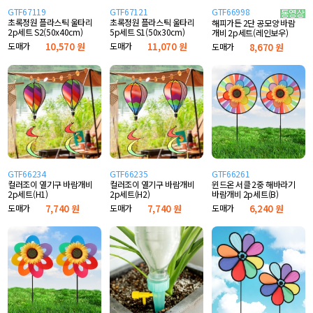
GTF67119
GTF67121
GTF66998
초록정원 플라스틱 울타리
초록정원 플라스틱 울타리
해피가든 2단 공모양 바람
2p세트 S2(50x40cm)
5p세트 S1(50x30cm)
개비 2p세트(레인보우)
도매가
10,570 원
도매가
11,070 원
도매가
8,670 원
GTF66234
GTF66235
GTF66261
컬러조이 열기구 바람개비
컬러조이 열기구 바람개비
윈드온 서클 2중 해바라기
2p세트(H1)
2p세트(H2)
바람개비 2p세트(B)
도매가
7,740 원
도매가
7,740 원
도매가
6,240 원