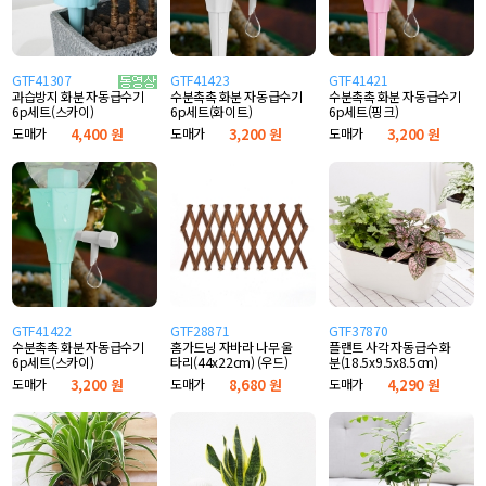
GTF41307
GTF41423
GTF41421
수분촉촉 화분 자동급수기
수분촉촉 화분 자동급수기
과습방지 화분 자동급수기
6p세트(화이트)
6p세트(핑크)
6p세트(스카이)
도매가
3,200 원
도매가
3,200 원
도매가
4,400 원
GTF41422
GTF28871
GTF37870
수분촉촉 화분 자동급수기
홈가드닝 자바라 나무 울
플랜트 사각 자동급수 화
6p세트(스카이)
타리(44x22cm) (우드)
분(18.5x9.5x8.5cm)
도매가
3,200 원
도매가
8,680 원
도매가
4,290 원