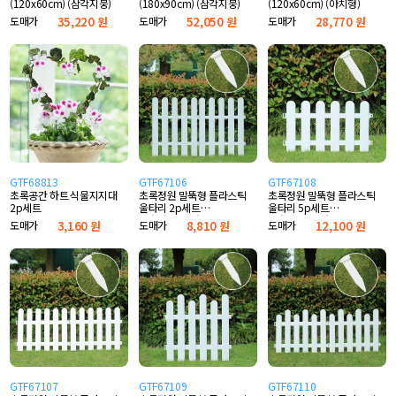
(120x60cm) (삼각지붕)
(180x90cm) (삼각지붕)
(120x60cm) (아치형)
도매가
35,220 원
도매가
52,050 원
도매가
28,770 원
GTF68813
GTF67106
GTF67108
초록공간 하트 식물지지대
초록정원 말뚝형 플라스틱
초록정원 말뚝형 플라스틱
2p세트
울타리 2p세트
울타리 5p세트
S1(40x50cm)
S1(50x30cm)
도매가
3,160 원
도매가
8,810 원
도매가
12,100 원
GTF67107
GTF67109
GTF67110