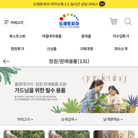
카테고리
베스트100
여름대박용품
판촉물
직수입특가
한정특가
신상품
구매대행
회사소개
정원/원예용품(131)
카테고리
상세검색
낱개판매순