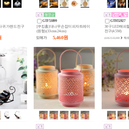
GTF53899
GTH52827
뼈다귀 가랜드 전구
[쿠킹홈] 대나무 손잡이 피자트레이
30구 LED 해
(원형) (33cmx24cm)
전구(4.5M)
원
5,460 원
도매가
소매가 22,990
직