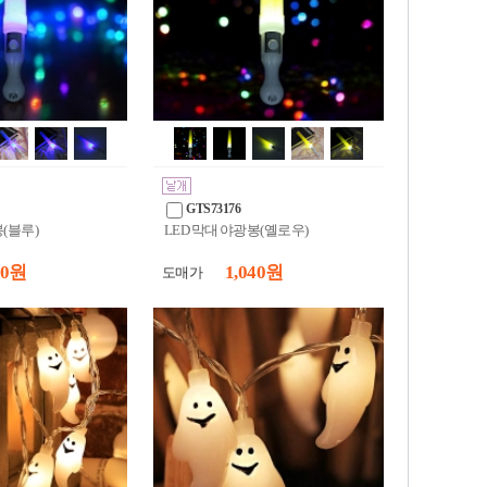
GTS73176
봉(블루)
LED 막대 야광봉(옐로우)
40 원
1,040 원
도매가