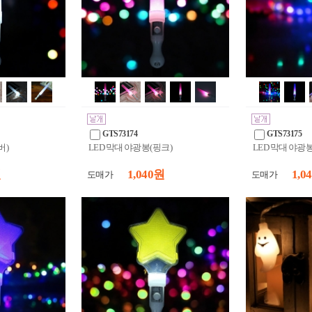
GTS73174
GTS73175
버)
LED 막대 야광봉(핑크)
LED 막대 야광
원
1,040 원
1,0
도매가
도매가