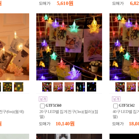
원
5,610 원
6,8
도매가
도매가
GTF51560
GTF51542
전구(6m) (웜색)
20구 LED 별 집게 전구(3m) (컬러) (점
40구 LED 별 집게
멸)
멸)
원
10,140 원
18,0
도매가
도매가