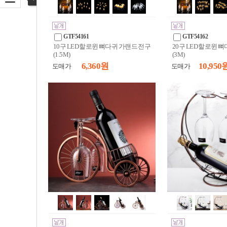
카테고리 열기
GTF54161
GTF54162
10구 LED 할로윈 뼈다귀 가랜드 전구
20구 LED 할로윈 
(1.5M)
(3M)
6,360 원
10,950 
도매가
도매가