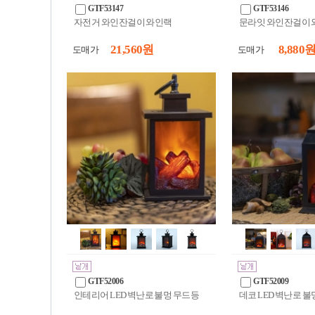
GTF53147
GTF53146
자전거 와인잔걸이 와인랙
문라잇 와인잔걸이 
21,560 원
8,880 
도매가
도매가
GTF52006
GTF52009
인테리어 LED 벽난로 불멍 무드등
데코 LED 벽난로 