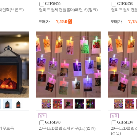
GTF52055
GTF52053
와인랙(브론즈)
릴리즈 철제 캔들홀더(패턴-A) (핑크)
릴리즈 철제 캔들
원
7,150 원
7,1
도매가
도매가
GTF51543
GTF51534
불멍 무드등
20구 LED 클립 집게 전구(3m) (컬러)
20구 LED 클립 
(점멸)