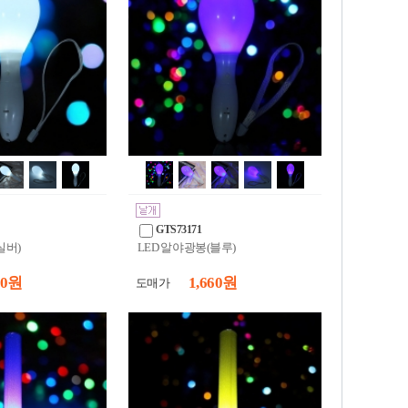
GTS73171
실버)
LED 알 야광봉(블루)
60 원
1,660 원
도매가