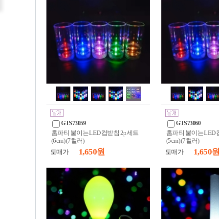
GTS73059
GTS73060
홈파티 붙이는 LED 컵받침 2p세트
홈파티 붙이는 LED 
(6cm) (7컬러)
(5cm) (7컬러)
1,650 원
1,650 
도매가
도매가