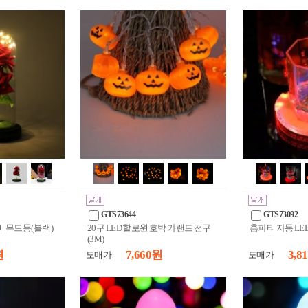
GTS73644
GTS73092
 무드등(블랙)
20구 LED 할로윈 호박 가랜드 전구
홈파티 자동 LE
(3M)
원
7,660 원
3,8
도매가
도매가