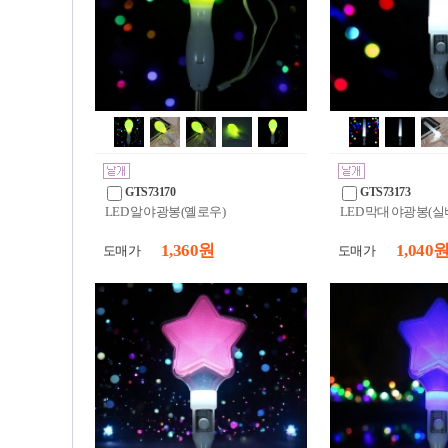
GTS73170
GTS73173
LED 알 야광봉(옐로우)
LED 막대 야광봉(실
1,360 원
1,040 
도매가
도매가