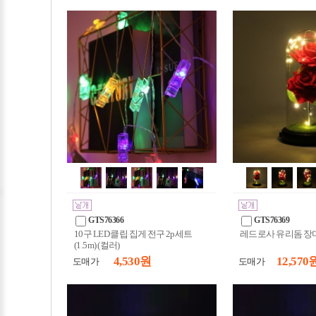
GTS76366
GTS76369
10구 LED 클립 집게 전구 2p세트
레드로사 유리돔 장미
(1.5m) (컬러)
4,530 원
12,570 
도매가
도매가