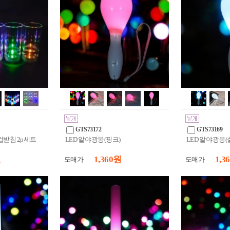
GTS73172
GTS73169
컵받침 2p세트
LED 알 야광봉(핑크)
LED 알 야광봉(
원
1,360 원
1,3
도매가
도매가