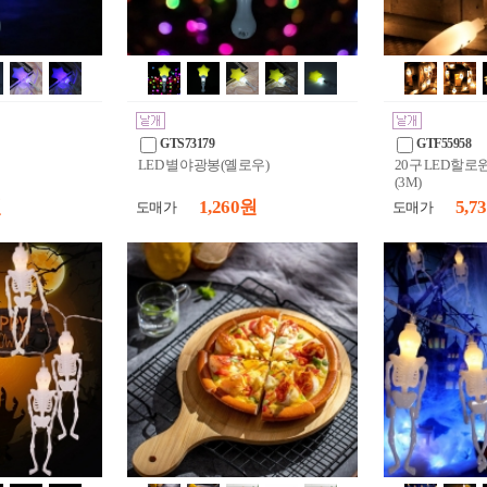
GTS73179
GTF55958
LED 별 야광봉(옐로우)
20구 LED 할
(3M)
원
1,260 원
5,7
도매가
도매가