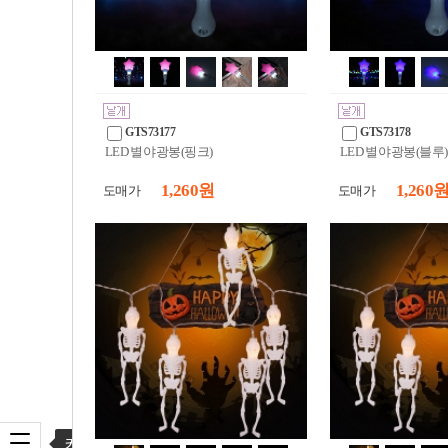
GTS73177
GTS73178
LED 별 야광봉(핑크)
LED 별 야광봉(블루)
1,260 원
1,260 
도매가
도매가