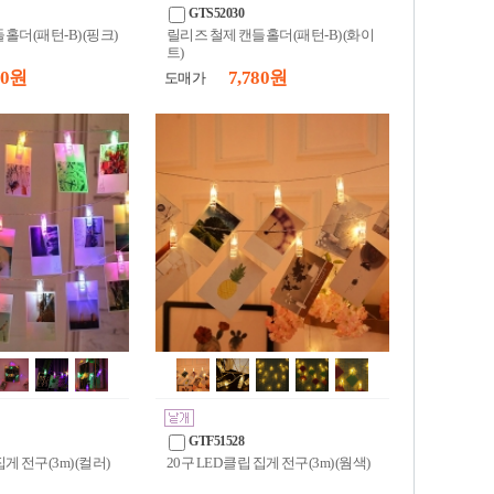
GTS52030
홀더(패턴-B) (핑크)
릴리즈 철제 캔들홀더(패턴-B) (화이
트)
50 원
7,780 원
도매가
GTF51528
집게 전구(3m) (컬러)
20구 LED 클립 집게 전구(3m) (웜색)