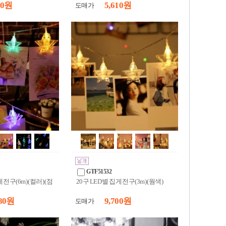
20 원
5,610 원
도매가
GTF51532
 전구(6m) (컬러) (점
20구 LED 별 집게 전구(3m) (웜색)
80 원
9,700 원
도매가