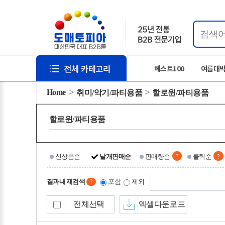
베스트100
여름대
Home
취미/악기/파티용품
할로윈/파티용품
할로윈/파티용품
?
?
신상품순
낱개판매순
판매량순
클릭순
결과내 재검색
포함
제외
?
전체선택
엑셀다운로드