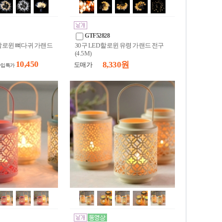
GTF52828
피할로윈 뼈다귀 가랜드
30구 LED 할로윈 유령 가랜드 전구
(4.5M)
10,450
8,330 원
도매가
수입특가