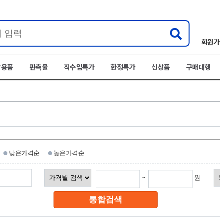
회원가
박용품
판촉물
직수입특가
한정특가
신상품
구매대행
낮은가격순
높은가격순
~
원