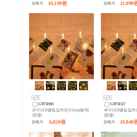
16,190 원
21,890 
도매가
도매가
GTF51945
GTF51527
20구 LED 클립 집게 전구(3m) (웜색)
40구 LED 클립 집게 
(점멸)
(점멸)
6,820 원
10,840 
도매가
도매가