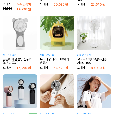
소매가
직수입특가
도매가
20,080 원
도매가
25,640 원
32,380
14,720
원
GTF18261
GKF52710
GKD64778
곰곰이 거울 폴딩 선풍기
두다다쿵 마스크 UV케어
보나드 16형 스탠드 선풍
(충전지포함)
냉풍기
기 BO-16S
도매가
13,290 원
도매가
34,320 원
도매가
49,900 원
GTH74720
GTS74719
GTF28418