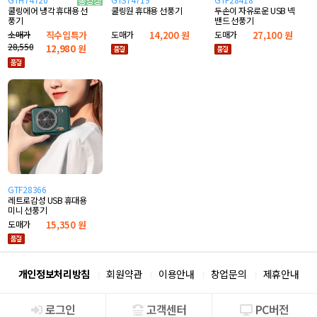
쿨링원 휴대용 선풍기
두손이 자유로운 USB 넥
쿨링에어 냉각 휴대용 선
밴드 선풍기
풍기
도매가
14,200 원
도매가
27,100 원
소매가
직수입특가
28,550
12,980
원
GTF28366
레트로감성 USB 휴대용
미니 선풍기
도매가
15,350 원
개인정보처리방침
회원약관
이용안내
창업문의
제휴안내
로그인
고객센터
PC버전
회사소개