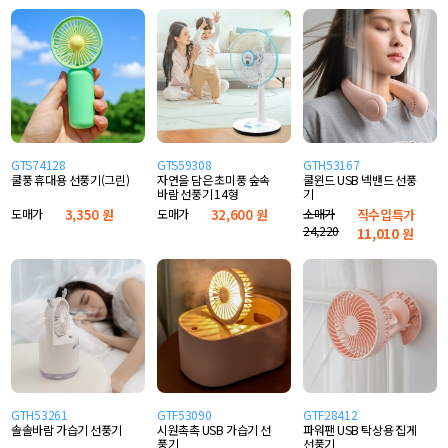
GTS74128
GTS59308
GTH53167
쿨풍 휴대용 선풍기(그린)
자연을 담은 초미풍 숲속
쿨윈드 USB 넥밴드 선풍
바람 선풍기 14형
기
도매가
3,350 원
도매가
32,600 원
소매가
직수입특가
24,220
11,010
원
GTH53261
GTF53090
GTF28412
솔솔바람 가습기 선풍기
시원촉촉 USB 가습기 선
파워팬 USB 탁상용 집게
풍기
선풍기