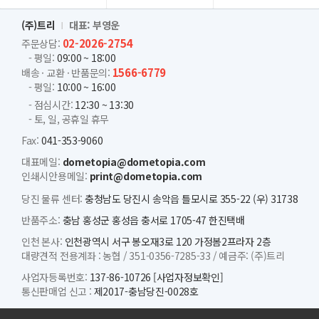
(주)트리
대표: 부영운
02-2026-2754
주문상담:
- 평일:
09:00 ~ 18:00
1566-6779
배송 · 교환 · 반품문의:
- 평일:
10:00 ~ 16:00
- 점심시간:
12:30 ~ 13:30
- 토, 일, 공휴일 휴무
Fax:
041-353-9060
대표메일:
dometopia@dometopia.com
인쇄시안용메일:
print@dometopia.com
당진 물류 센터:
충청남도 당진시 송악읍 틀모시로 355-22 (우) 31738
반품주소:
충남 홍성군 홍성읍 충서로 1705-47 한진택배
인천 본사:
인천광역시 서구 봉오재3로 120 가정봄2프라자 2층
대량견적 전용계좌 :
농협 /
351-0356-7285-33 /
예금주: (주)트리
사업자등록번호:
137-86-10726
[사업자정보확인]
통신판매업 신고 :
제2017-충남당진-0028호