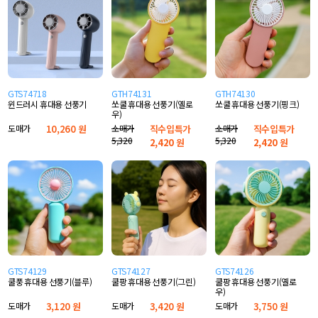
GTS74718
GTH74131
GTH74130
윈드러시 휴대용 선풍기
쏘쿨 휴대용 선풍기(옐로
쏘쿨 휴대용 선풍기(핑크)
우)
도매가
10,260 원
소매가
직수입특가
소매가
직수입특가
5,320
5,320
2,420
원
2,420
원
GTS74129
GTS74127
GTS74126
쿨풍 휴대용 선풍기(블루)
쿨팡 휴대용 선풍기(그린)
쿨팡 휴대용 선풍기(옐로
우)
도매가
3,120 원
도매가
3,420 원
도매가
3,750 원