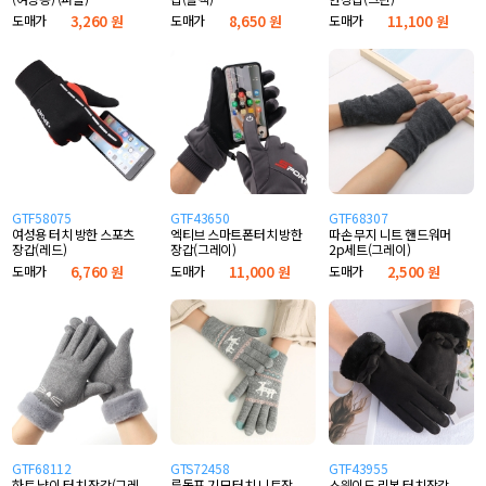
도매가
3,260 원
도매가
8,650 원
도매가
11,100 원
GTF58075
GTF43650
GTF68307
여성용 터치 방한 스포츠
엑티브 스마트폰터치 방한
따손 무지 니트 핸드워머
장갑(레드)
장갑(그레이)
2p세트(그레이)
도매가
6,760 원
도매가
11,000 원
도매가
2,500 원
GTF68112
GTS72458
GTF43955
하트 냥이 터치 장갑(그레
루돌프 기모 터치 니트장
스웨이드 리본 터치장갑