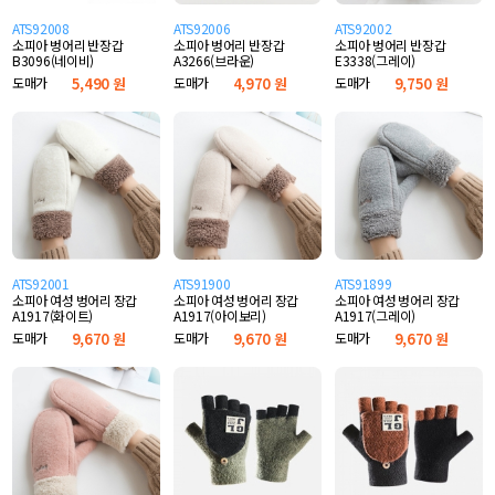
ATS92008
ATS92006
ATS92002
소피아 벙어리 반장갑
소피아 벙어리 반장갑
소피아 벙어리 반장갑
B3096(네이비)
A3266(브라운)
E3338(그레이)
도매가
5,490 원
도매가
4,970 원
도매가
9,750 원
ATS92001
ATS91900
ATS91899
소피아 여성 벙어리 장갑
소피아 여성 벙어리 장갑
소피아 여성 벙어리 장갑
A1917(화이트)
A1917(아이보리)
A1917(그레이)
도매가
9,670 원
도매가
9,670 원
도매가
9,670 원