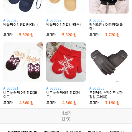
ATS89928
ATS89927
ATS89923
방울 벙어리장갑(네이비)
방울 벙어리장갑(브라운)
핑거오픈 벙어리장갑(블
랙)
도매가
5,820 원
도매가
5,820 원
도매가
7,720 원
ATS89921
ATS89920
ATS92803
니트 눈꽃 벙어리장갑(화
니트 눈꽃 벙어리장갑(레
드엔 남성 스웨이드 방한
이트)
드)
장갑(그레이)
도매가
4,360 원
도매가
4,360 원
도매가
7,190 원
더보기
(1/3)