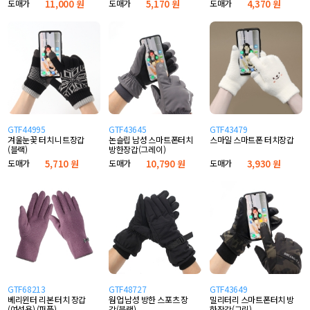
도매가
11,000 원
도매가
5,170 원
도매가
4,370 원
GTF44995
GTF43645
GTF43479
겨울눈꽃 터치 니트장갑
논슬립 남성 스마트폰터치
스마일 스마트폰 터치장갑
(블랙)
방한장갑(그레이)
도매가
5,710 원
도매가
10,790 원
도매가
3,930 원
GTF68213
GTF48727
GTF43649
베리윈터 리본 터치 장갑
웜업 남성 방한 스포츠 장
밀리터리 스마트폰터치 방
(여성용) (퍼플)
갑(블랙)
한장갑(그린)