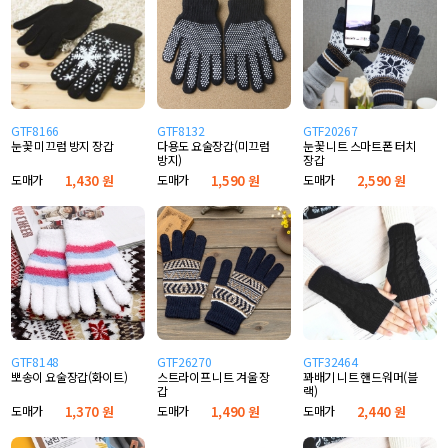
GTF8166
GTF8132
GTF20267
눈꽃 미끄럼 방지 장갑
다용도 요술장갑(미끄럼
눈꽃 니트 스마트폰 터치
방지)
장갑
도매가
1,430 원
도매가
1,590 원
도매가
2,590 원
GTF8148
GTF26270
GTF32464
뽀송이 요술장갑(화이트)
스트라이프 니트 겨울 장
꽈배기 니트 핸드워머(블
갑
랙)
도매가
1,370 원
도매가
1,490 원
도매가
2,440 원