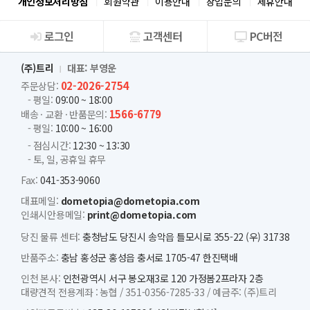
개인정보처리방침
회원약관
이용안내
창업문의
제휴안내
로그인
고객센터
PC버전
회사소개
(주)트리
대표: 부영운
02-2026-2754
주문상담:
- 평일:
09:00 ~ 18:00
1566-6779
배송 · 교환 · 반품문의:
- 평일:
10:00 ~ 16:00
- 점심시간:
12:30 ~ 13:30
- 토, 일, 공휴일 휴무
Fax:
041-353-9060
대표메일:
dometopia@dometopia.com
인쇄시안용메일:
print@dometopia.com
당진 물류 센터:
충청남도 당진시 송악읍 틀모시로 355-22 (우) 31738
반품주소:
충남 홍성군 홍성읍 충서로 1705-47 한진택배
인천 본사:
인천광역시 서구 봉오재3로 120 가정봄2프라자 2층
대량견적 전용계좌 :
농협 /
351-0356-7285-33 /
예금주: (주)트리