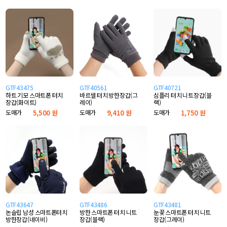
GTF43475
GTF40561
GTF40721
하트 기모 스마트폰 터치
바르셀 터치 방한장갑(그
심플리 터치 니트장갑(블
장갑(화이트)
레이)
랙)
도매가
5,500 원
도매가
9,410 원
도매가
1,750 원
GTF43647
GTF43486
GTF43481
논슬립 남성 스마트폰터치
방한 스마트폰 터치 니트
눈꽃 스마트폰 터치 니트
방한장갑(네이비)
장갑(블랙)
장갑(그레이)