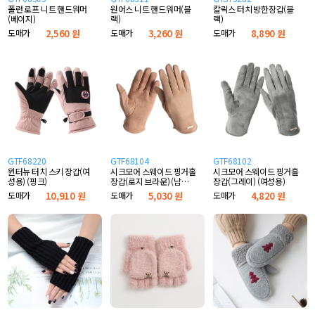
폴런 로프 니트 핸드워머
원어스 니트 핸드워머(블
칼릭스 터치 방한장갑(블
(베이지)
랙)
랙)
도매가
2,560 원
도매가
3,260 원
도매가
8,890 원
GTF68220
GTF68104
GTF68102
윈터뉴 터치 스키 장갑(여
시크모어 스웨이드 핑거홀
시크모어 스웨이드 핑거홀
성용) (핑크)
장갑(로지 브라운) (남성
장갑(그레이) (여성용)
용)
도매가
10,910 원
도매가
5,030 원
도매가
4,820 원