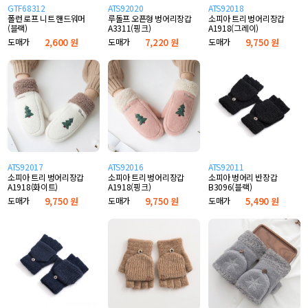
GTF68312
ATS92020
ATS92018
폴런 로프 니트 핸드워머
루돌프 오픈형 벙어리장갑
소피아 트리 벙어리장갑
(블랙)
A3311(핑크)
A1918(그레이)
도매가
2,600 원
도매가
7,220 원
도매가
9,750 원
ATS92017
ATS92016
ATS92011
소피아 트리 벙어리장갑
소피아 트리 벙어리장갑
소피아 벙어리 반장갑
A1918(화이트)
A1918(핑크)
B3096(블랙)
도매가
9,750 원
도매가
9,750 원
도매가
5,490 원