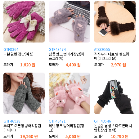
GTF8364
GTF43474
ATS89555
리본 달린 장갑(여성)
심쿵 밍크 벙어리장갑(퍼
격자무늬 니트 털 핸드워
플그레이)
머(다크브라운)
도매가
1,620 원
도매가
4,400 원
도매가
2,970 원
GTF46938
GTF43471
GTF43646
루이즈 오픈형 벙어리장갑
레빗 밍크 벙어리장갑(핑
논슬립 남성 스마트폰터치
(그레이)
크)
방한장갑(블랙)
도매가
19,260 원
도매가
5,060 원
도매가
10,790 원