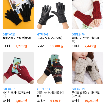
GTF40720
GTF8703
GTF32470
심플 겨울 니트장갑(블랙)
클래식 양피장갑(남성)
꽈배기 니트 핸드워머(레
드)
도매가
1,270 원
도매가
10,480 원
도매가
2,440 원
GTF40719
GTF39154
GTF46939
베이직 터치 니트장갑(레
겨울사슴 터치장갑(네이
루이즈 오픈형 벙어리장갑
드)
비)
(오트밀)
도매가
2,030 원
도매가
4,130 원
도매가
19,260 원