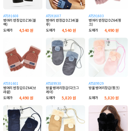
ATS91608
ATS91607
ATS91603
벙어리 반장갑 DZ36(블
벙어리 반장갑 DZ34(블
벙어리 반장갑 DZ64(핑
랙)
루)
크)
도매가
4,540 원
도매가
4,540 원
도매가
4,490 원
ATS91601
ATS89930
ATS89929
벙어리 반장갑 DZ64(브
방울 벙어리장갑(다크그
방울 벙어리장갑(핑크)
라운)
레이)
도매가
4,490 원
도매가
5,820 원
도매가
5,820 원