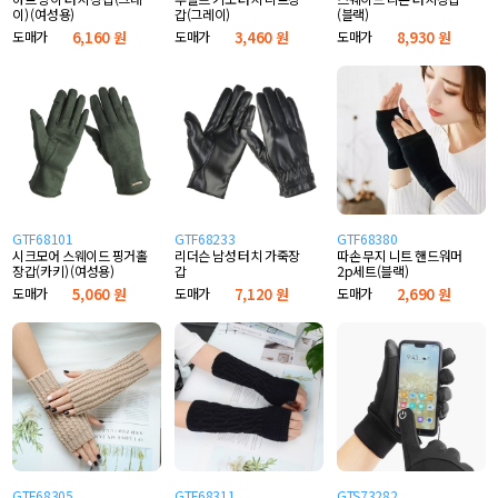
이) (여성용)
갑(그레이)
(블랙)
도매가
6,160 원
도매가
3,460 원
도매가
8,930 원
GTF68101
GTF68233
GTF68380
시크모어 스웨이드 핑거홀
리더슨 남성 터치 가죽장
따손 무지 니트 핸드워머
장갑(카키) (여성용)
갑
2p세트(블랙)
도매가
5,060 원
도매가
7,120 원
도매가
2,690 원
GTF68305
GTF68311
GTS73282