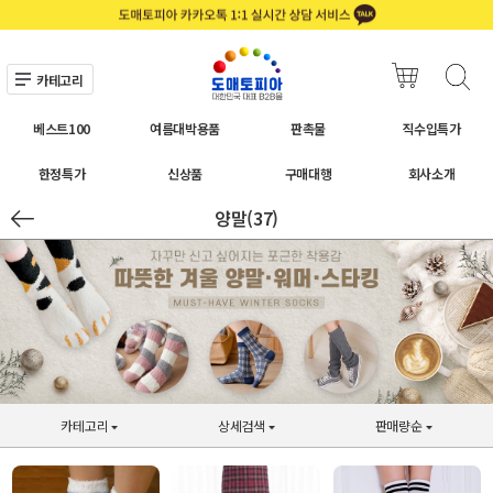
카테고리
베스트100
여름대박용품
판촉물
직수입특가
한정특가
신상품
구매대행
회사소개
양말(37)
카테고리
상세검색
판매량순