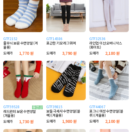
GTF2152
GTF14586
GTF32536
줄무늬 보온 수면양말 (겨
포근한 기모 레그워머
라인업 이선 오버니삭스
울용)
(화이트)
도매가
1,770 원
도매가
3,790 원
도매가
2,180 원
GTF59528
GTF39815
GTF44067
보들 극세사 수면양말(블
포그니 여성 수면양말(블
레드윈터 보온 수면양말
랙) (겨울용)
루) (겨울용)
(겨울용)
도매가
1,980 원
도매가
2,100 원
도매가
1,730 원