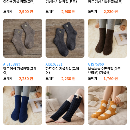
여성용 겨울 양말(그린)
여성용 겨울 양말(핑크)
하트 여성 겨울양말(골드)
도매가
2,900 원
도매가
2,900 원
도매가
2,230 원
ATS103889
ATS103891
GTS75869
하트 여성 겨울양말(그레
하트 여성 겨울양말(그레
보들보들 수면양말(다크
이)
이)
브라운) (겨울용)
도매가
2,230 원
도매가
2,230 원
도매가
1,760 원