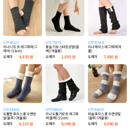
GTF46221
GTS75839
GTF41964
리나 니트 숏 레그워머(그
몽슬 기모 스타킹양말(블
리나 레이스 레그워머(챠
레이) (23cm)
랙) (겨울용)
콜)
도매가
4,830 원
도매가
1,850 원
도매가
7,480 원
GTF44434
GTF58064
GTF44430
도톰한 후리스 롱 수면양
리나 도톰기모 숏 레그워
따숨 후리스 롱 수면양말
말(블루) (겨울용)
머(블랙) (22cm)
(블루) (겨울용)
도매가
8,210 원
도매가
6,090 원
도매가
9,040 원