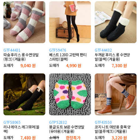
GTF44431
GTF59476
GTF44432
따숨 후리스 롱 수면양말
베스트 120D 고탄력 팬티
두꺼운 후리스 롱 수면양
(핑크) (겨울용)
스타킹(블랙)
말(블랙) (겨울용)
도매가
9,040 원
도매가
4,990 원
도매가
7,300 원
GTF58065
GTP52832
GTF43550
리나 레이스 레그워머(블
몽글 도트 보온 수면양말
코지 니트 여성용 중목 양
랙)
(유아용) (겨울용)
말(블루체크) (겨울용)
도매가
7,480 원
소매가
한정특가
도매가
3,220 원