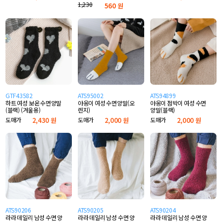
1,230
560
원
GTF43582
ATS95002
ATS94899
하트 여성 보온 수면양말
야옹이 여성 수면양말(오
야옹이 점박이 여성 수면
(블랙) (겨울용)
렌지)
양말(블랙)
도매가
2,430 원
도매가
2,000 원
도매가
2,000 원
ATS90206
ATS90205
ATS90204
라라 데일리 남성 수면 양
라라 데일리 남성 수면 양
라라 데일리 남성 수면 양