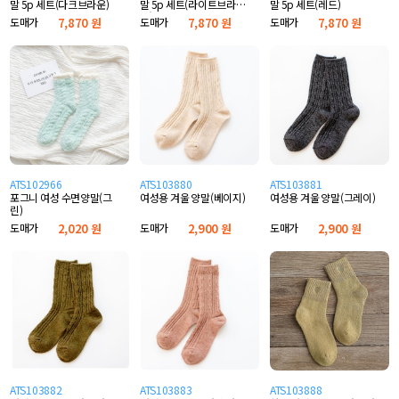
말 5p 세트(다크브라운)
말 5p 세트(라이트브라
말 5p 세트(레드)
운)
도매가
7,870 원
도매가
7,870 원
도매가
7,870 원
ATS102966
ATS103880
ATS103881
포그니 여성 수면양말(그
여성용 겨울 양말(베이지)
여성용 겨울 양말(그레이)
린)
도매가
2,020 원
도매가
2,900 원
도매가
2,900 원
ATS103882
ATS103883
ATS103888