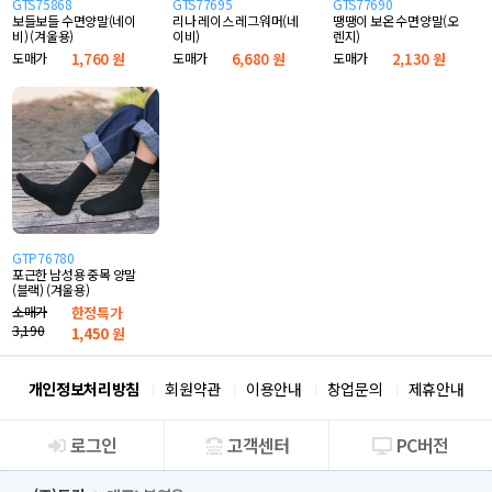
GTS75868
GTS77695
GTS77690
보들보들 수면양말(네이
리나 레이스 레그워머(네
땡땡이 보온 수면양말(오
비) (겨울용)
이비)
렌지)
도매가
1,760 원
도매가
6,680 원
도매가
2,130 원
GTP76780
포근한 남성용 중목 양말
(블랙) (겨울용)
소매가
한정특가
3,190
1,450
원
개인정보처리방침
회원약관
이용안내
창업문의
제휴안내
로그인
고객센터
PC버전
회사소개