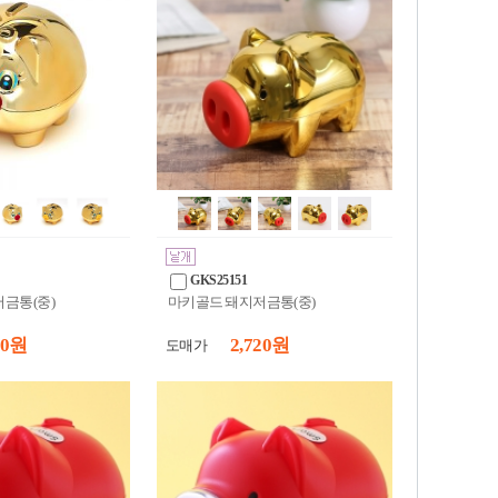
GKS25151
저금통(중)
마키골드 돼지저금통(중)
20 원
2,720 원
도매가