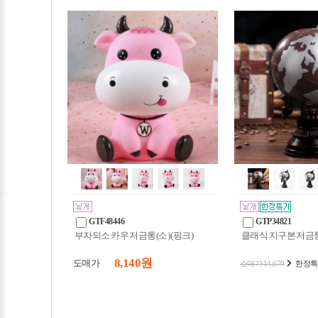
GTF48446
GTP34821
부자되소 카우 저금통(소) (핑크)
클래식 지구본 저금통
8,140 원
도매가
소매가 14,670
한정특