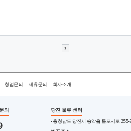
1
창업문의
제휴문의
회사소개
품문의
당진 물류 센터
- 충청남도 당진시 송악읍 틀모시로 355-22 
9