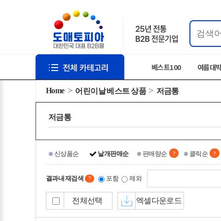
베스트100
여름대
Home
어린이날 베스트 상품
저금통
저금통
?
?
신상품순
낱개판매순
판매량순
클릭순
결과내 재검색
포함
제외
?
전체선택
엑셀다운로드