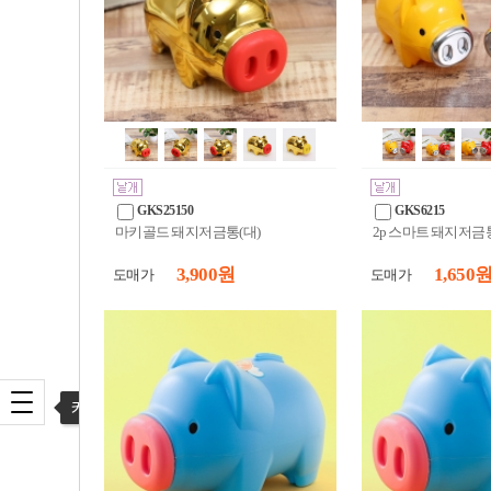
GKS25150
GKS6215
마키골드 돼지저금통(대)
2p 스마트 돼지저금통
3,900 원
1,650 
도매가
도매가
카테고리 열기