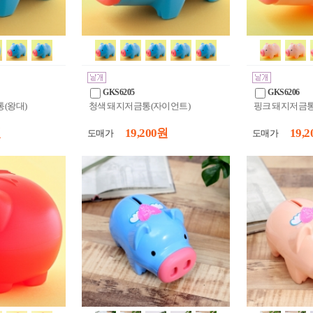
GKS6205
GKS6206
(왕대)
청색 돼지저금통(자이언트)
핑크 돼지저금통
원
19,200 원
19,2
도매가
도매가