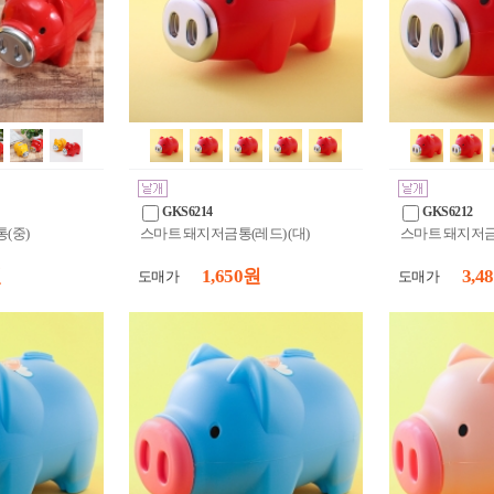
GKS6214
GKS6212
(중)
스마트 돼지저금통(레드) (대)
스마트 돼지저금통
원
1,650 원
3,4
도매가
도매가