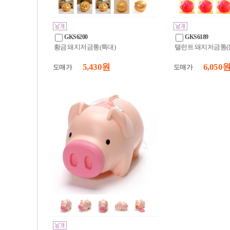
GKS6200
GKS6189
황금 돼지저금통(특대)
탤런트 돼지저금통(
5,430 원
6,050 
도매가
도매가