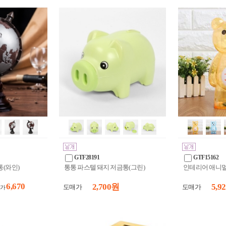
GTF28191
GTF15162
(와인)
통통 파스텔 돼지 저금통(그린)
인테리어 애니멀
6,670
2,700 원
5,9
도매가
도매가
가