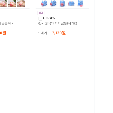
GKS3455
저금통(대)
팬시 청색 돼지저금통(대2호)
20 원
2,130 원
도매가