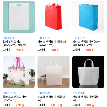
GTF48741
GTF47572
GTF47570
컬러 부직포 가방
비비드 부직포 가방(레드)
비비드 부직포 가방(스카
(40x50cm) (화이트)
(34x40.5cm)
이) (34x40.5cm)
도매가
690 원
도매가
900 원
도매가
980 원
GTF41159
GTF32243
GTF32242
플라밍고 부직포 가방
세로형 부직포 가방(화이
가로형 부직포 가방(화이
(32x27cm)
트)
트)
도매가
770 원
도매가
1,010 원
도매가
680 원