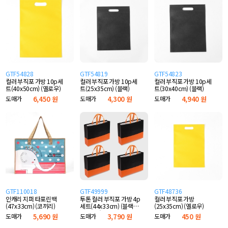
GTF54828
GTF54819
GTF54823
컬러 부직포 가방 10p세
컬러 부직포 가방 10p세
컬러 부직포 가방 10p세
트(40x50cm) (옐로우)
트(25x35cm) (블랙)
트(30x40cm) (블랙)
도매가
6,450 원
도매가
4,300 원
도매가
4,940 원
GTF110018
GTF49999
GTF48736
인캐리 지퍼 타포린백
투톤 컬러 부직포 가방 4p
컬러 부직포 가방
(47x33cm) (코끼리)
세트(44x33cm) (블랙
(25x35cm) (옐로우)
+오렌지)
도매가
5,690 원
도매가
3,790 원
도매가
450 원