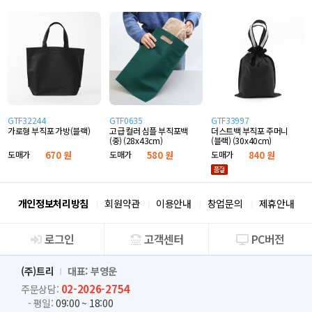
GTF32244
GTF0635
GTF33997
가로형 부직포 가방(블랙)
고급 컬러 심플 부직포백
더스트백 부직포 주머니
(중) (28x43cm)
(블랙) (30x40cm)
도매가
670 원
도매가
580 원
도매가
840 원
개인정보처리방침
회원약관
이용안내
창업문의
제휴안내
로그인
고객센터
PC버전
회사소개
(주)트리
대표: 부영운
02-2026-2754
주문상담:
- 평일:
09:00 ~ 18:00