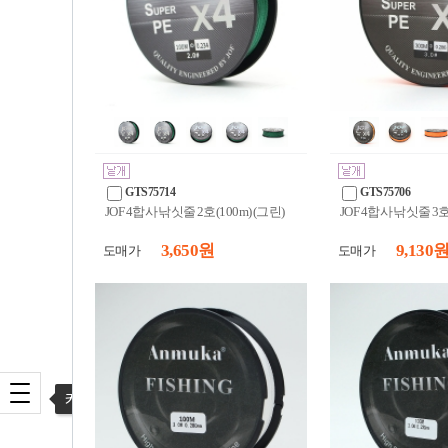
GTS75714
GTS75706
JOF 4합사 낚싯줄 2호(100m) (그린)
JOF 4합사 낚싯줄 3호
3,650 원
9,130 
도매가
도매가
카테고리 열기