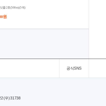
 2호(500m) (5색)
80 원
공식SNS
(우) 31738