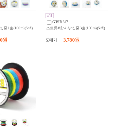
GTS71317
 1호(100m) (5색)
스트롱 8합사 낚싯줄 3호(100m) (5색)
30 원
3,780 원
도매가