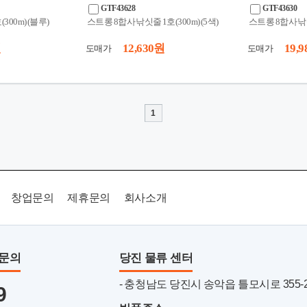
GTF43628
GTF43630
300m) (블루)
스트롱 8합사 낚싯줄 1호(300m) (5색)
스트롱 8합사 낚싯줄
원
12,630 원
19,9
도매가
도매가
1
창업문의
제휴문의
회사소개
품문의
당진 물류 센터
- 충청남도 당진시 송악읍 틀모시로 355-22 
9