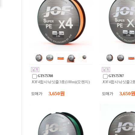
GTS75708
GTS75707
JOF 4합사 낚싯줄 3호(100m) (오렌지)
JOF 4합사 낚싯줄 2호
3,650 원
3,650 
도매가
도매가