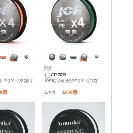
GTS75715
 1호(100m) (오렌지)
JOF 4합사 낚싯줄 3호(100m) (그린)
50 원
3,650 원
도매가