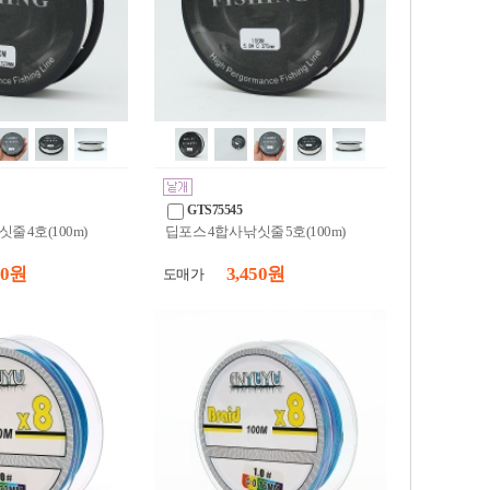
GTS75545
줄 4호(100m)
딥포스 4합사 낚싯줄 5호(100m)
50 원
3,450 원
도매가