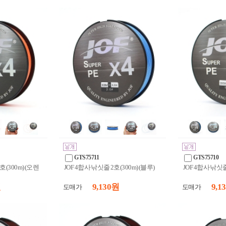
GTS75711
GTS75710
호(300m) (오렌
JOF 4합사 낚싯줄 2호(300m) (블루)
JOF 4합사 낚싯줄 
원
9,130 원
9,1
도매가
도매가