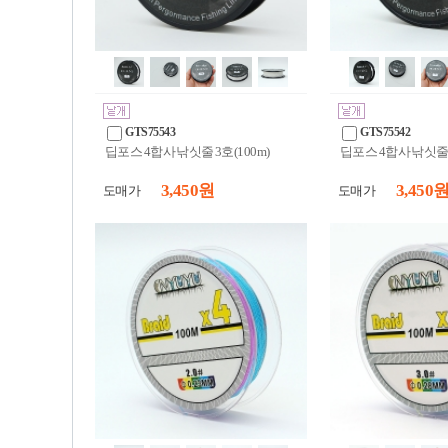
GTS75543
GTS75542
딥포스 4합사 낚싯줄 3호(100m)
딥포스 4합사 낚싯줄 2
3,450 원
3,450 
도매가
도매가