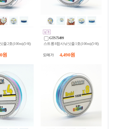
GTS75499
 2호(100m) (5색)
스트롱 8합사 낚싯줄 1호(100m) (5색)
90 원
4,490 원
도매가