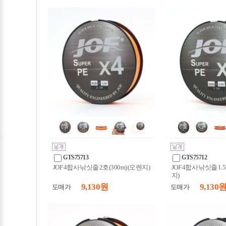
GTS75713
GTS75712
JOF 4합사 낚싯줄 2호(300m) (오렌지)
JOF 4합사 낚싯줄 1.5
지)
9,130 원
9,130 
도매가
도매가