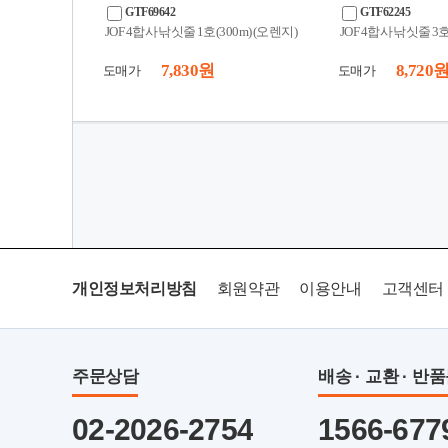
GTF69642
GTF62245
JOF 4합사 낚싯줄 1호(300m) (오렌지)
JOF 4합사 낚싯줄 3호(
7,830 원
8,720 
도매가
도매가
개인정보처리방침
회원약관
이용안내
고객센터
주문상담
배송 · 교환 · 반
02-2026-2754
1566-677