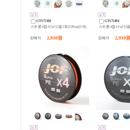
GTS75500
GTS75494
스트롱 4합사 낚싯줄 2호(100m) (5색)
스트롱 4합사 낚싯줄 3호
2,930 원
2,930 
도매가
도매가