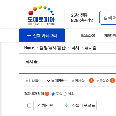
베스트100
여름대
Home
캠핑/낚시/등산
낚시
낚시줄
낚시줄
?
?
신상품순
낱개판매순
판매량순
클릭순
결과내 재검색
포함
제외
?
전체선택
엑셀다운로드