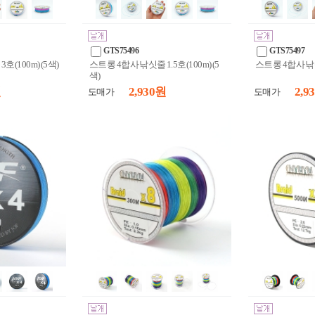
GTS75496
GTS75497
(100m) (5색)
스트롱 4합사 낚싯줄 1.5호(100m) (5
스트롱 4합사 낚싯줄
색)
원
2,930 원
2,9
도매가
도매가