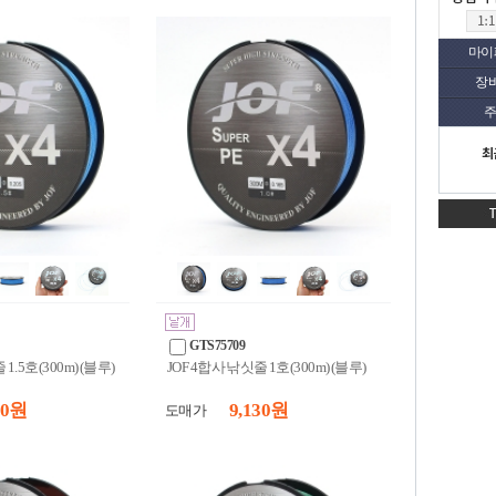
마이
장
주
최
GTS75709
1.5호(300m) (블루)
JOF 4합사 낚싯줄 1호(300m) (블루)
30 원
9,130 원
도매가