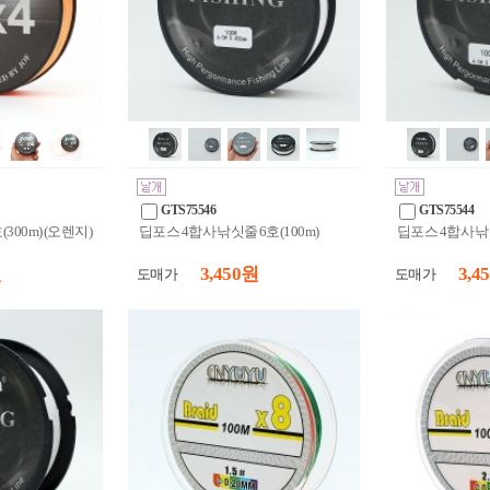
GTS75546
GTS75544
(300m) (오렌지)
딥포스 4합사 낚싯줄 6호(100m)
딥포스 4합사 낚싯
원
3,450 원
3,4
도매가
도매가