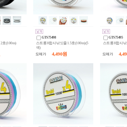
GTS75498
GTS75495
호(100m)
스트롱 8합사 낚싯줄 1.5호(100m) (5
스트롱 8합사 낚싯줄
색)
원
4,490 원
4,4
도매가
도매가