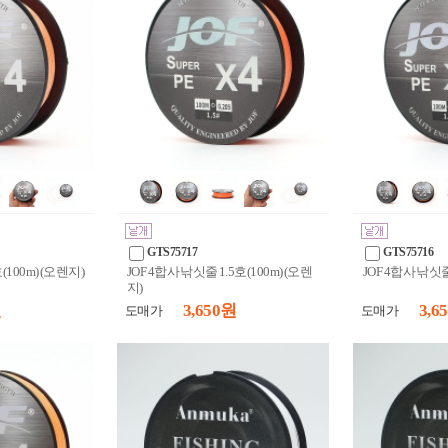
GTS75717
GTS75716
(100m) (오렌지)
JOF 4합사 낚싯줄 1.5호(100m) (오렌
JOF 4합사 낚싯줄
지)
원
3,650 원
3,6
도매가
도매가