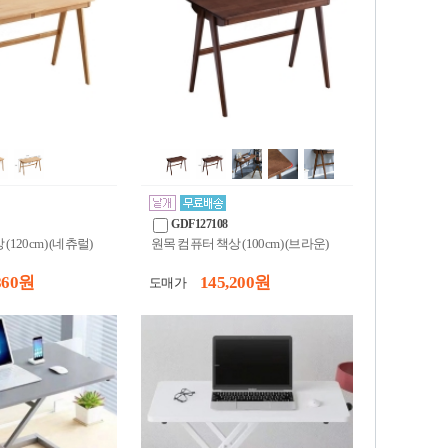
GDF127108
(120cm) (네츄럴)
원목 컴퓨터 책상 (100cm) (브라운)
860 원
145,200 원
도매가