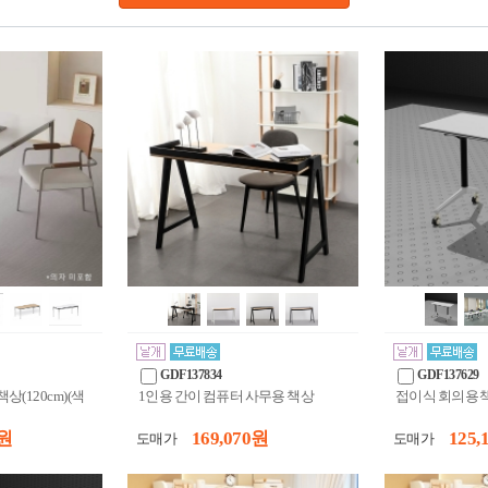
GDF137834
GDF137629
상(120cm)(색
1인용 간이 컴퓨터 사무용 책상
접이식 회의용 책
 원
169,070 원
125,
도매가
도매가