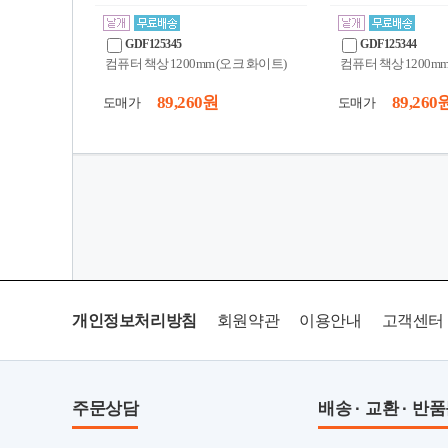
GDF125345
GDF125344
컴퓨터 책상 1200mm (오크 화이트)
컴퓨터 책상 1200mm
89,260 원
89,260 
도매가
도매가
개인정보처리방침
회원약관
이용안내
고객센터
주문상담
배송 · 교환 · 반