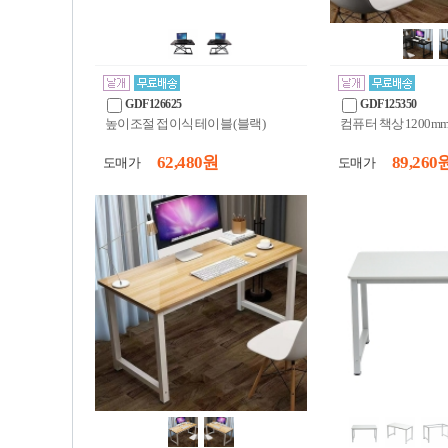
GDF126625
GDF125350
높이조절 접이식 테이블 (블랙)
컴퓨터 책상 1200mm
62,480 원
89,260 
도매가
도매가