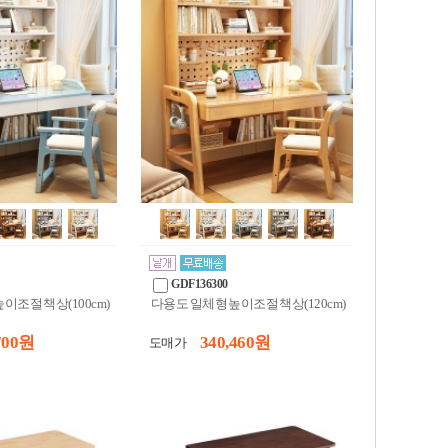
GDF136300
이조절 책상(100cm)
다용도 일체형 높이조절 책상(120cm)
700 원
340,460 원
도매가