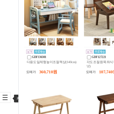
GDF136301
GDF127221
다용도 일체형 높이조절 책상(140cm)
각도 조절 원목 좌식 
넛)
360,710 원
107,740
도매가
도매가
카테고리 열기