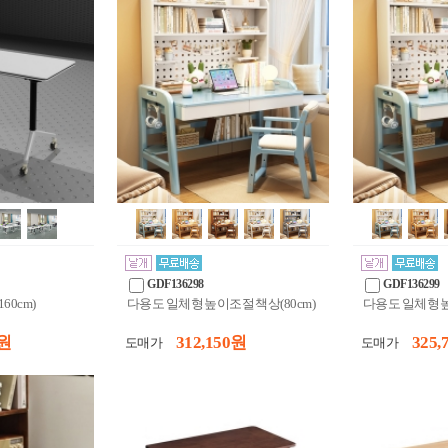
GDF136298
GDF136299
60cm)
다용도 일체형 높이조절 책상(80cm)
다용도 일체형 높
 원
312,150 원
325,
도매가
도매가