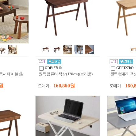
GDF127110
GDF127109
독서 테이블 (월
원목 컴퓨터 책상 (120cm) (브라운)
원목 컴퓨터 책상 
 원
160,860 원
160,
도매가
도매가