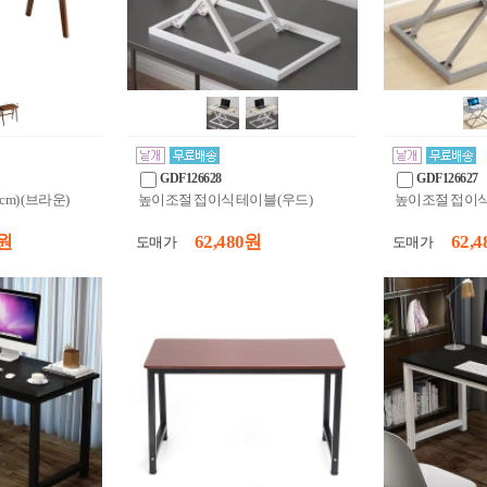
GDF126628
GDF126627
cm) (브라운)
높이조절 접이식 테이블 (우드)
높이조절 접이식 
 원
62,480 원
62,4
도매가
도매가