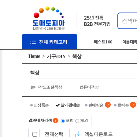
베스트100
여름대
Home
가구/DIY
책상
책상
높이/각도조절책상
컴퓨터책상
?
?
신상품순
낱개판매순
판매량순
클릭순
결과내 재검색
포함
제외
?
전체선택
엑셀다운로드