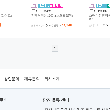
GDH125349
GTP76476
 (화이트)
컴퓨터 책상 1200mm (오크 블랙)
스터디 컴퓨터 책상
랙)
73,740
원
소매가 141,150
소매가 162,220
직수입특가
1
창업문의
제휴문의
회사소개
품문의
당진 물류 센터
- 충청남도 당진시 송악읍 틀모시로 355-22 