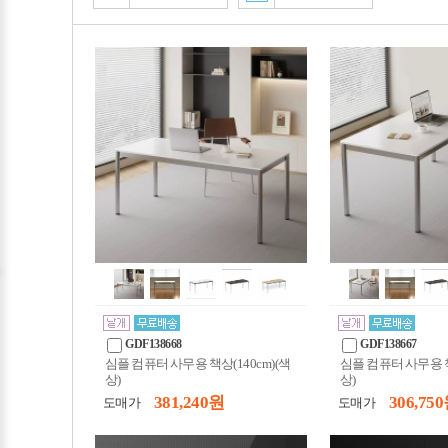
GDF138668
GDF138667
심플 컴퓨터 사무용 책상(140cm)(색
심플 컴퓨터 사무용 책
상)
상)
381,240 원
306,750
도매가
도매가