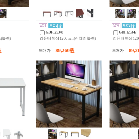
GDF125348
GDF125347
 (블랙)
컴퓨터 책상 1200mm (진체리 블랙)
컴퓨터 책상 120
원
89,260 원
89,2
도매가
도매가