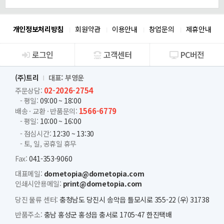
개인정보처리방침
회원약관
이용안내
창업문의
제휴안내
로그인
고객센터
PC버전
회사소개
(주)트리
대표: 부영운
02-2026-2754
주문상담:
- 평일:
09:00 ~ 18:00
1566-6779
배송 · 교환 · 반품문의:
- 평일:
10:00 ~ 16:00
- 점심시간:
12:30 ~ 13:30
- 토, 일, 공휴일 휴무
Fax:
041-353-9060
대표메일:
dometopia@dometopia.com
인쇄시안용메일:
print@dometopia.com
당진 물류 센터:
충청남도 당진시 송악읍 틀모시로 355-22 (우) 31738
반품주소:
충남 홍성군 홍성읍 충서로 1705-47 한진택배